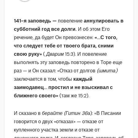
141-я заповедь —
повеление
аннулировать в
субботний год все долги.
И об этом Его
речение, да будет Он превознесен:
«…С того,
что следует тебе от твоего брата, сними
свою руку»
(
Дварим
15:3). И повеление
выполнять эту заповедь повторено в Торе еще
раз — и Он сказал: «Отказ от долгов
(шмита)
заключается в том, чтобы
каждый
заимодавец… простил и не взыскивал с
ближнего своего»
(там же 15:2).
И сказано в
берайте (Гитин 36
а): «В Писании
говорится о двух «отказах» — отказе от
купленного участка земли и отказе от