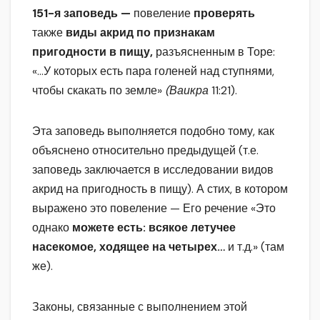
151-я заповедь —
повеление
проверять
также
виды акрид по признакам
пригодности в пищу,
разъясненным в Торе:
«…У которых есть пара голеней над ступнями,
чтобы скакать по земле»
(Ваикра
11:21).
Эта заповедь выполняется подобно тому, как
объяснено относительно предыдущей (т.е.
заповедь заключается в исследовании видов
акрид на пригодность в пищу). А стих, в котором
выражено это повеление — Его речение «Это
однако
можете есть: всякое летучее
насекомое, ходящее на четырех…
и т.д.» (там
же).
Законы, связанные с выполнением этой