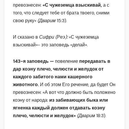
превознесен:
«С чужеземца взыскивай,
а с
того, что следует тебе от брата твоего, сними
свою руку»
(Дварим
15:3).
И сказано в
Сифри (Реэ):
«С чужеземца
взыскивай»- это заповедь «делай».
143-я заповедь —
повеление
передавать в
дар коэну плечо, челюсти и желудок от
каждого забитого нами кашерного
животного.
И об этом Его речение, да будет Он
превознесен: «А вот что должно быть положено
коэну от народа:
из забивающих быка или
ягненка каждый должен отдавать коэну
плечо, челюсти и желудок»
(Дварим
18:3).