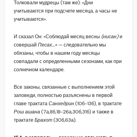
Толковали мудрецы (там же): «Дни
учитываются при подсчете месяца, а часы не
учитываются».
И сказал Он: «Соблюдай месяц весны
(нисан)
и
совершай
Песах…» —
следовательно мы
обязаны, чтобы в нашем году месяцы
совпадали с определенными сезонами, как при
солнечном календаре.
Все законы, связанные с выполнением этой
заповеди, полностью разъяснены в первой
главе трактата
Санхедрин
(10б-13б), в трактате
Рош ашана
(7а,8б,18-26а,30б,31б) и также в
трактате
Брахот
(30б,63а).