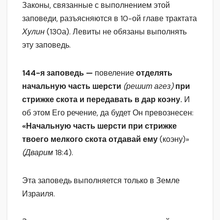
Законы, связанные с выполнением этой
заповеди, разъясняются в 10-ой главе трактата
Хулин
(130а). Левиты не обязаны выполнять
эту заповедь.
144-я заповедь —
повеление
отделять
начальную часть шерсти
(решит агез)
при
стрижке скота и передавать в дар коэну.
И
об этом Его речение, да будет Он превознесен:
«Начальную часть шерсти при стрижке
твоего мелкого скота отдавай ему
(коэну)»
(Дварим
18:4).
Эта заповедь выполняется только в Земле
Израиля.