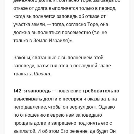
денежного долга. И, согласно Торе, заповедь об
отказе от долга выполняется только в период,
когда выполняется заповедь об отказе от
участка земли, — тогда, согласно Торе, она
должна выполняться повсеместно (т.е. не
только в Земле Израиля)».
Законы, связанные с выполнением этой
заповеди, разъясняются в последней главе
трактата
Швиит.
142-я заповедь —
повеление
требовательно
взыскивать долги с нееврея
и оказывать на
него давление, чтобы он вернул долг. Однако
по отношению к еврею нам заповедано
прощать долги и запрещено подгонять его с
выплатой. И об этом Его речение, да будет Он