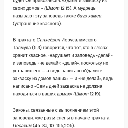
будет Он превознесен: «Удалите закваску из
своих домов »
(Шмот
12:15). А мудрецы
называют эту заповедь также
биур хамец
(устранение квасного).
В трактате
Санхедрин
Иерусалимского
Талмуда (5:3) говорится, что тот, кто в
Песах
хранит квасное, «нарушает и заповедь «делай»
и заповедь «не делай»: «делай», поскольку не
устранил его — а ведь написано «Удалите
закваску из домов ваших» — и «не делай», ведь
написано «Семь дней закваска не должна
находиться в ваших домах»
(Шмот
12:19).
Законы, связанные с выполнением этой
заповеди, уже разъяснены в начале трактата
Песахим
(4б-8а, 10-15б,20б).