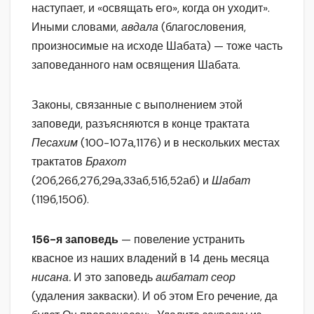
наступает, и «освящать его», когда он уходит».
Иными словами,
авдала
(благословения,
произносимые на исходе Шабата) — тоже часть
заповеданного нам освящения Шабата.
Законы, связанные с выполнением этой
заповеди, разъясняются в конце трактата
Песахим
(100-107а,1176) и в нескольких местах
трактатов
Брахот
(20б,26б,27б,29а,33аб,51б,52аб) и
Шабат
(119б,150б).
156-я заповедь
— повеление устранить
квасное из наших владений в 14 день месяца
нисана.
И это заповедь
ашбатат сеор
(удаления закваски). И об этом Его речение, да