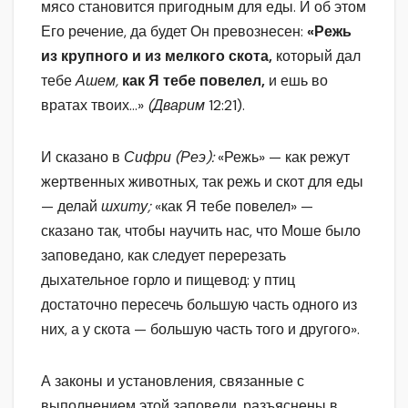
мясо становится пригодным для еды. И об этом
Его речение, да будет Он превознесен:
«Режь
из крупного и из мелкого скота,
который дал
тебе
Ашем,
как Я тебе повелел,
и ешь во
вратах твоих…»
(Дварим
12:21).
И сказано в
Сифри (Реэ):
«Режь» — как режут
жертвенных животных, так режь и скот для еды
— делай
шхиту;
«как Я тебе повелел» —
сказано так, чтобы научить нас, что Моше было
заповедано, как следует перерезать
дыхательное горло и пищевод: у птиц
достаточно пересечь большую часть одного из
них, а у скота — большую часть того и другого».
А законы и установления, связанные с
выполнением этой заповеди, разъяснены в