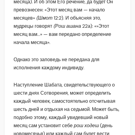
месяца). И об этом Его речение, да будет Он
превознесен: «Этот месяц вам — начало
месяцев»
(Шмот
12:2). И объясняя это,
мудрецы говорят
(Рош ашана
22а): «»Этот
месяц вам…» — вам передано определение
начала месяца».
Однако это заповедь не передана для
исполнения каждому индивиду.
Наступление Шабата, свидетельствующего о
шести днях Сотворения, может определить
каждый человек, самостоятельно отсчитывая
шесть дней и отдыхая на седьмой. Может быть,
подобно этому, каждый увидевший новый
месяц сам установит себе
рош ходеш
(день
новомесячья) или каждый сам будет вести