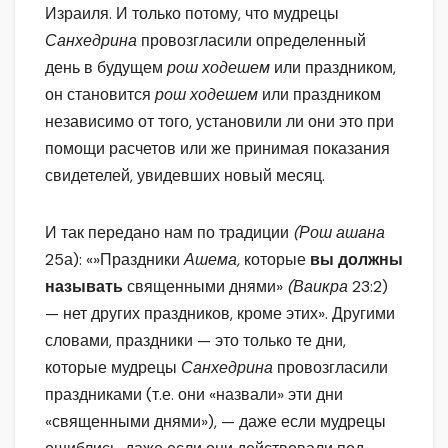
Израиля. И только потому, что мудрецы
Санхедрина
провозгласили определенный
день в будущем
рош ходешем
или праздником,
он становится
рош ходешем
или праздником
независимо от того, установили ли они это при
помощи расчетов или же принимая показания
свидетелей, увидевших новый месяц.
И так передано нам по традиции
(Рош ашана
25а): «»Праздники
Ашема,
которые
вы должны
называть
священными днями»
(Ваикра
23:2)
— нет других праздников, кроме этих». Другими
словами, праздники — это только те дни,
которые мудрецы
Санхедрина
провозгласили
праздниками (т.е. они «назвали» эти дни
«священными днями»), — даже если мудрецы