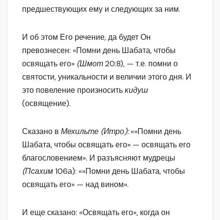
предшествующих ему и следующих за ним.
И об этом Его речение, да будет Он
превознесен: «Помни день Шабата, чтобы
освящать его»
(Шмот
20:8), — т.е. помни о
святости, уникальности и величии этого дня. И
это повеление произносить
кидуш
(освящение).
Сказано в
Мехильте (Итро):
«»Помни день
Шабата, чтобы освящать его» — освящать его
благословением». И разъясняют мудрецы
(Псахим
106а): «»Помни день Шабата, чтобы
освящать его» — над вином».
И еще сказано: «Освящать его», когда он