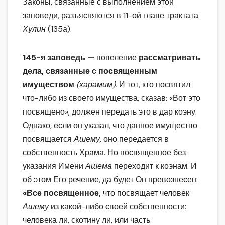
Законы, связанные с выполнением этой
заповеди, разъясняются в 11-ой главе трактата
Хулин
(135а).
145-я заповедь —
повеление
рассматривать
дела, связанные с посвященным
имуществом
(харамим).
И тот, кто посвятил
что-либо из своего имущества, сказав: «Вот это
посвящено», должен передать это в дар коэну.
Однако, если он указал, что данное имущество
посвящается
Ашему,
оно передается в
собственность Храма. Но посвященное без
указания Имени
Ашема
переходит к коэнам. И
об этом Его речение, да будет Он превознесен:
«Все посвященное,
что посвящает человек
Ашему
из какой-либо своей собственности:
человека ли, скотину ли, или часть