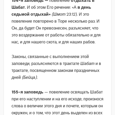
154-я заповедь —
повеление
отдыхать в
Шабат.
И об этом Его речение: «А
в день
седьмой отдыхай»
(Шмот
23:12). И это
повеление повторено в Торе несколько раз. И
Он, да будет Он превознесен, разъясняет, что
это воздержание от работы обязательно и для
нас, и для нашего скота, и для наших рабов.
Законы, связанные с выполнением этой
заповеди, разъясняются в трактате
Шабат
и в
трактате, посвященном законам праздничных
дней
(Бейца).
155-я заповедь
— повеление освящать Шабат
при его наступлении и на его исходе, произнося
слова о величии этого дня и почете, которым он
окружен, и о том, что этот день выделен из всех