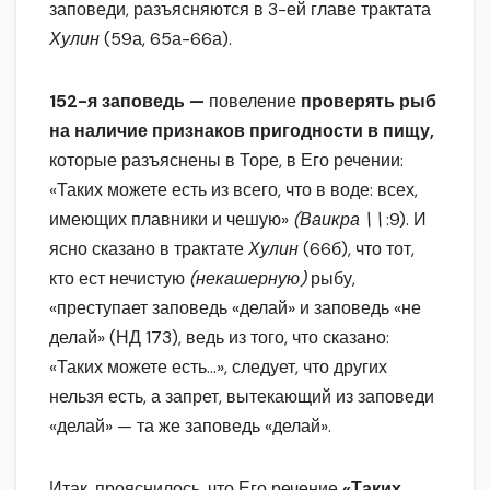
заповеди, разъясняются в 3-ей главе трактата
Хулин
(59а, 65а-66а).
152-я заповедь —
повеление
проверять рыб
на наличие признаков пригодности в пищу,
которые разъяснены в Торе, в Его речении:
«Таких можете есть из всего, что в воде: всех,
имеющих плавники и чешую»
(Ваикра \ \
:9). И
ясно сказано в трактате
Хулин
(66б), что тот,
кто ест нечистую
(некашерную)
рыбу,
«преступает заповедь «делай» и заповедь «не
делай» (НД 173), ведь из того, что сказано:
«Таких можете есть…», следует, что других
нельзя есть, а запрет, вытекающий из заповеди
«делай» — та же заповедь «делай».
Итак, прояснилось, что Его речение
«Таких