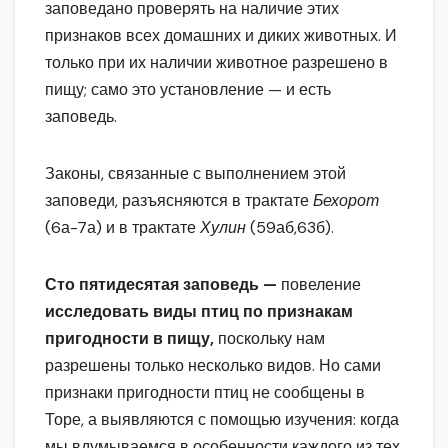
заповедано проверять на наличие этих
признаков всех домашних и диких животных. И
только при их наличии животное разрешено в
пищу; само это установление — и есть
заповедь.
Законы, связанные с выполнением этой
заповеди, разъясняются в трактате
Бехорот
(6а-7а) и в трактате
Хулин
(59аб,63б).
Сто пятидесятая заповедь —
повеление
исследовать виды птиц по признакам
пригодности в пищу,
поскольку нам
разрешены только несколько видов. Но сами
признаки пригодности птиц не сообщены в
Торе, а выявляются с помощью изучения: когда
мы вдумываемся в особенности каждого из тех