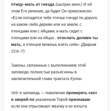
птицу-мать от гнезда
(шилуах акен).
И об
этом Его речение, да будет Он превознесен:
«Если попадется тебе птичье гнездо по дороге,
на каком-либо дереве или на земле, с
птенцами или с яйцами, и мать сидит с
птенцами или на яйцах…
отослать должен ты
мать,
а птенцов можешь взять себе»
(Дварим
22:6-7).
Законы, связанные с выполнением этой
заповеди, полностью разъяснены в
заключительной главе трактата
Хулин.
149-я заповедь — повеление
проверять скот
и зверей по
указанным Торой
признакам:
если они отрыгивают жвачку и их копыта