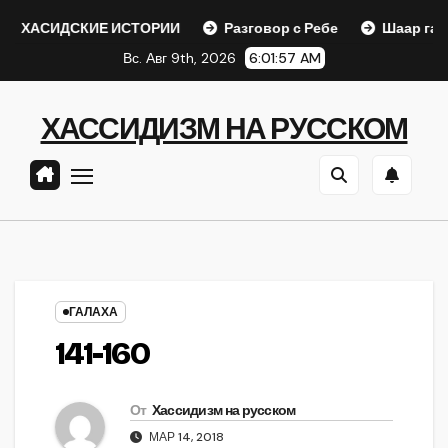
Перейти
СКИЕ ИСТОРИИ
Разговор с Ребе
Шаар гайихуд гл. 1 (
к
Вс. Авг 9th, 2026
6:01:58 AM
содержанию
ХАССИДИЗМ НА РУССКОМ
ГАЛАХА
141-160
От
Хассидизм на русском
МАР 14, 2018