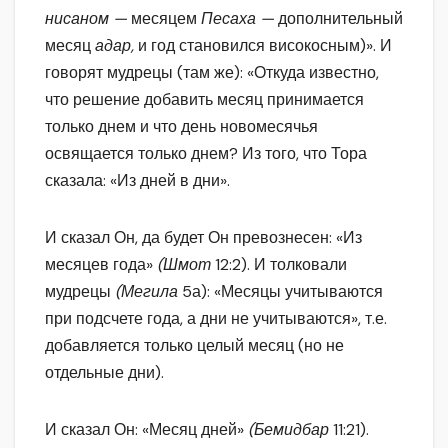
нисаном —
месяцем
Песаха —
дополнительный
месяц
адар,
и год становился високосным)». И
говорят мудрецы (там же): «Откуда известно,
что решение добавить месяц принимается
только днем и что день новомесячья
освящается только днем? Из того, что Тора
сказала: «Из дней в дни».
И сказал Он, да будет Он превознесен: «Из
месяцев года»
(Шмот
12:2). И толковали
мудрецы
(Мегила
5а): «Месяцы учитываются
при подсчете года, а дни не учитываются», т.е.
добавляется только целый месяц (но не
отдельные дни).
И сказал Он: «Месяц дней»
(Бемидбар
11:21).