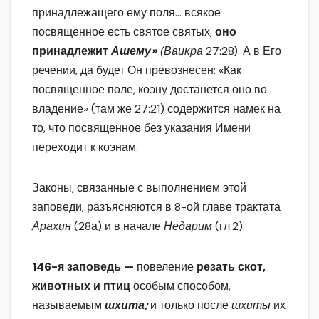
принадлежащего ему поля… всякое
посвященное есть святое святых,
оно
принадлежит
Ашему»
(Ваикра
27:28). А в Его
речении, да будет Он превознесен: «Как
посвященное поле, коэну достанется оно во
владение» (там же 27:21) содержится намек на
то, что посвященное без указания Имени
переходит к коэнам.
Законы, связанные с выполнением этой
заповеди, разъясняются в 8-ой главе трактата
Арахин
(28а) и в начале
Недарим
(гл.2).
146-я заповедь —
повеление
резать скот,
животных и птиц
особым способом,
называемым
шхита;
и только после
шхиты
их