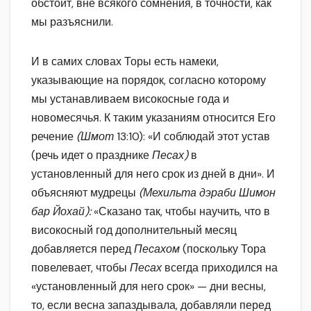
обстоит, вне всякого сомнения, в точности, как
мы разъяснили.
И в самих словах Торы есть намеки,
указывающие на порядок, согласно которому
мы устанавливаем високосные года и
новомесячья. К таким указаниям относится Его
речение
(Шмот
13:10): «И соблюдай этот устав
(речь идет о празднике
Песах)
в
установленный для него срок из дней в дни». И
объясняют мудрецы
(Мехильта дэраби Шимон
бар Йохай):
«Сказано так, чтобы научить, что в
високосный год дополнительный месяц
добавляется перед
Песахом
(поскольку Тора
повелевает, чтобы
Песах
всегда приходился на
«установленный для него срок» — дни весны,
то, если весна запаздывала, добавляли перед