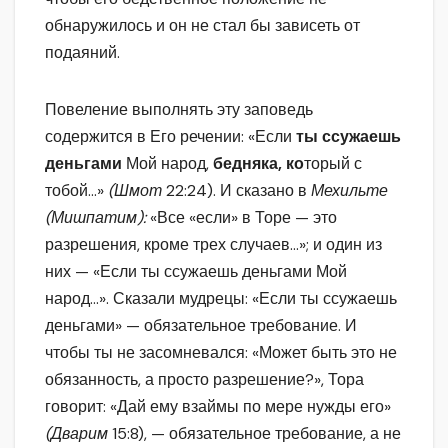
обнаружилось и он не стал бы зависеть от
подаяний.
Повеление выполнять эту заповедь
содержится в Его речении: «Если
ты ссужаешь
деньгами
Мой народ,
бедняка, ко
торый с
тобой…»
(Шмот
22:24). И сказано в
Мехильте
(Мишпатим):
«Все «если» в Торе — это
разрешения, кроме трех случаев…»; и один из
них — «Если ты ссужаешь деньгами Мой
народ…». Сказали мудрецы: «Если ты ссужаешь
деньгами» — обязательное требование. И
чтобы ты не засомневался: «Может быть это не
обязанность, а просто разрешение?», Тора
говорит: «Дай ему взаймы по мере нужды его»
(Дварим
15:8), — обязательное требование, а не