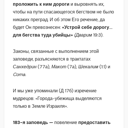
проложить к ним дороги
и выровнять их,
чтобы на пути спасающегося бегством не было
никаких преград. И об этом Его речение, да
будет Он превознесен:
«Устрой себе дорогу…
для бегства туда убийцы»
(Дварим
19:3).
Законы, связанные с выполнением этой
заповеди, разъясняются в трактатах
Санхедрин
(77а),
Макот
(7а),
Шекалим
(1:1) и
Coma
.
И мы уже упоминали (Д 17б) изречение
мудрецов: «Города-убежища выделяются
только в Земле Израиля».
183-я заповедь —
повеление
предоставить