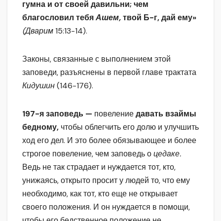
гумна и от своей давильни; чем
благословил тебя
Ашем,
твой Б-г, дай ему»
(Дварим
15:13-14).
Законы, связанные с выполнением этой
заповеди, разъяснены в первой главе трактата
Кидушин
(146-176).
197-я заповедь —
повеление
давать взаймы
бедному,
чтобы облегчить его долю и улучшить
ход его дел. И это более обязывающее и более
строгое повеление, чем заповедь о
цедаке.
Ведь не так страдает и нуждается тот, кто,
унижаясь, открыто просит у людей то, что ему
необходимо, как тот, кто еще не открывает
своего положения. И он нуждается в помощи,
чтобы его бедственное положение не