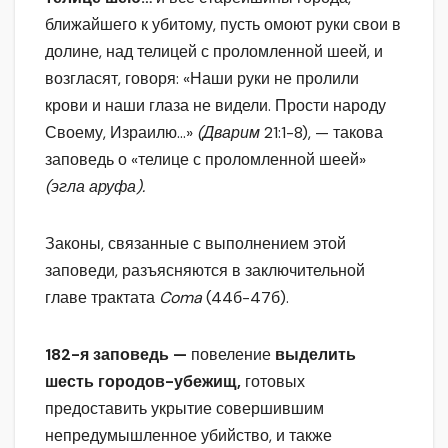
ближайшего к убитому, пусть омоют руки свои в
долине, над телицей с проломленной шеей, и
возгласят, говоря: «Наши руки не пролили
крови и наши глаза не видели. Прости народу
Своему, Израилю…»
(Дварим
21:1-8), — такова
заповедь о «телице с проломленной шеей»
(эгла аруфа).
Законы, связанные с выполнением этой
заповеди, разъясняются в заключительной
главе трактата
Coma
(44б-47б).
182-я заповедь —
повеление
выделить
шесть городов-убежищ,
готовых
предоставить укрытие совершившим
непредумышленное убийство, и также