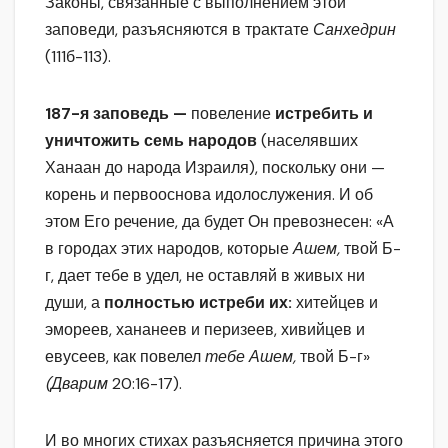
Законы, связанные с выполнением этой
заповеди, разъясняются в трактате
Санхедрин
(111б-113).
187-я заповедь —
повеление
истребить и
уничтожить семь народов
(населявших
Ханаан до народа Израиля), поскольку они —
корень и первооснова идолослужения. И об
этом Его речение, да будет Он превознесен: «А
в городах этих народов, которые
Ашем,
твой Б-
г, дает тебе в удел, не оставляй в живых ни
души, а
полностью истреби их:
хитейцев и
эмореев, хананеев и перизеев, хивийцев и
евусеев, как повелел
тебе Ашем,
твой Б-г»
(Дварим
20:16-17).
И во многих стихах разъясняется причина этого