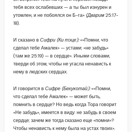
тебя всех ослабевших — а ты был изнурен и
утомлен, и не побоялся он Б-га»
(Дварим
25:17-
18).
И сказано в
Сифри (Ки тэце):
«»Помни, что
сделал тебе Амалек» — устами; «не забудь»
(там же 25:19) — в сердце». Иными словами,
тверди об этом, чтобы не угасла ненависть к
нему в людских сердцах.
И говорится в
Сифре (Бехукотай):
«»Помни,
что сделал тебе Амалек» — может быть,
помнить в сердце? Но ведь когда Тора говорит
«Не забудь», имеется в виду: не забудь в своем
сердце; зачем же тогда сказано еще «помни»?
Чтобы ненависть к нему была на устах твоих».