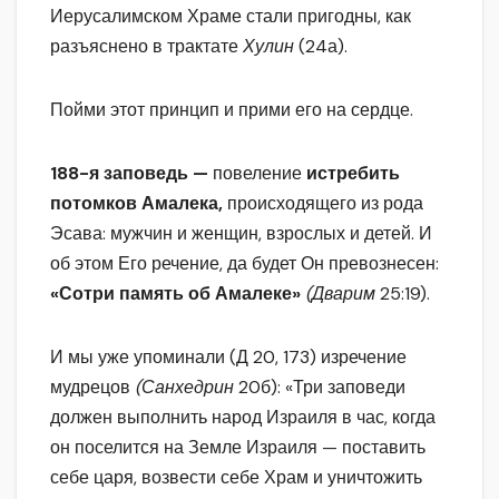
Иерусалимском Храме стали пригодны, как
разъяснено в трактате
Хулин
(24а).
Пойми этот принцип и прими его на сердце.
188-я заповедь —
повеление
истребить
потомков Амалека,
происходящего из рода
Эсава: мужчин и женщин, взрослых и детей. И
об этом Его речение, да будет Он превознесен:
«Сотри память об Амалеке»
(Дварим
25:19).
И мы уже упоминали (Д 20, 173) изречение
мудрецов
(Санхедрин
20б): «Три заповеди
должен выполнить народ Израиля в час, когда
он поселится на Земле Израиля — поставить
себе царя, возвести себе Храм и уничтожить