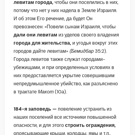
левитам города,
чтобы они поселились в них,
потому что нет у них надела в Земле Израиля.
И об этом Его речение, да будет Он
превознесен: «Повели сынам Израиля, чтобы
дали они левитам
из уделов своего владения
города для жительства,
и угодья вокруг этих
городов дайте левитам»
(Бемидбар
35:2).
Города левитов также служат городами-
убежищами, и при определенных условиях в
них предоставляется укрытие совершившим
непредумышленное убийство, как разъяснено
в трактате
Макот
(10а).
184-я заповедь —
повеление устранить из
наших поселений все источники повышенной
опасности, и для этого
строить ограждения,
опоясывающие крыши, колодцы, ямы и т.п.,