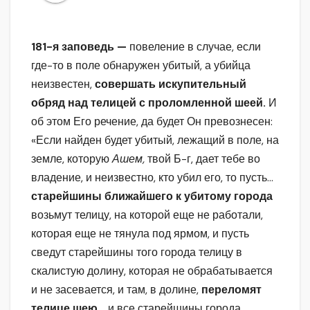
181-я заповедь —
повеление в случае, если
где-то в поле обнаружен убитый, а убийца
неизвестен,
совершать искупительный
обряд над телицей с проломленной шеей.
И
об этом Его речение, да будет Он превознесен:
«Если найден будет убитый, лежащий в поле, на
земле, которую
Ашем,
твой Б-г, дает тебе во
владение, и неизвестно, кто убил его, то пусть…
старейшины ближайшего к убитому города
возьмут телицу, на которой еще не работали,
которая еще не тянула под ярмом, и пусть
сведут старейшины того города телицу в
скалистую долину, которая не обрабатывается
и не засевается, и там, в долине,
переломят
телице шею…
и все старейшины города,