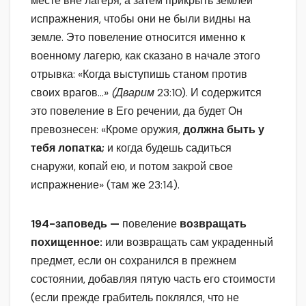
месте вне лагеря, а затем прикрыть землей
испражнения, чтобы они не были видны на
земле. Это повеление относится именно к
военному лагерю, как сказано в начале этого
отрывка: «Когда выступишь станом против
своих врагов…»
(Дварим
23:10). И содержится
это повеление в Его речении, да будет Он
превознесен: «Кроме оружия,
должна быть у
тебя лопатка;
и когда будешь садиться
снаружи, копай ею, и потом закрой свое
испражнение» (там же 23:14).
194-заповедь —
повеление
возвращать
похищенное:
или возвращать сам украденный
предмет, если он сохранился в прежнем
состоянии, добавляя пятую часть его стоимости
(если прежде грабитель поклялся, что не