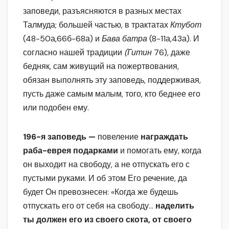
заповеди, разъясняются в разных местах
Талмуда; большей частью, в трактатах
Ктубот
(48-50а,66б-68а) и
Бава батра
(8-11а,43а). И
согласно нашей традиции
(Гитин
76), даже
бедняк, сам живущий на пожертвования,
обязан выполнять эту заповедь, поддерживая,
пусть даже самым малым, того, кто беднее его
или подобен ему.
196-я заповедь —
повеление
награждать
раба-еврея подарками
и помогать ему, когда
он выходит на свободу, а не отпускать его с
пустыми руками. И об этом Его речение, да
будет Он превознесен: «Когда же будешь
отпускать его от себя на свободу…
наделить
ты должен его из своего скота, от своего