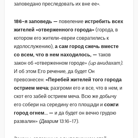
заповедано преследовать их вне ее».
186-я заповедь —
повеление
истребить всех
жителей «отверженного города»
(города, в
котором его жители-евреи совратились к
идолослужению),
а сам город сжечь вместе
со всем, что в нем находилось, —
таков
закон об «отверженном городе»
(
up
анидахат).
И об этом Его речение, да будет Он
превознесен:
«Перебей жителей того города
острием меча;
разгроми его и все, что в нем, и
скот его забей острием меча. Всю же добычу
его собери на середину его площади и
сожги
город огнем… —
и да будет он вечно грудою
развалин»
(Дварим
13:16-17).