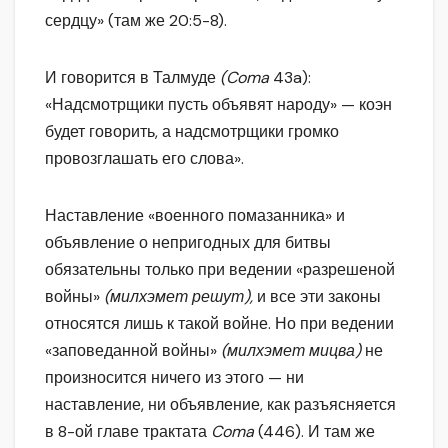
сердцу» (там же 20:5-8).
И говорится в Талмуде
(
Coma
43a):
«Надсмотрщики пусть объявят народу» — коэн
будет говорить, а надсмотрщики громко
провозглашать его слова».
Наставление «военного помазанника» и
объявление о непригодных для битвы
обязательны только при ведении «разрешеной
войны»
(милхэмет решут),
и все эти законы
относятся лишь к такой войне. Но при ведении
«заповеданной войны»
(милхэмет мицва)
не
произносится ничего из этого — ни
наставление, ни объявление, как разъясняется
в 8-ой главе трактата
Coma
(446). И там же