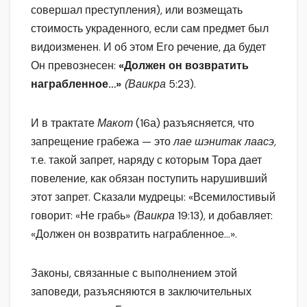
совершал преступления), или возмещать
стоимость украденного, если сам предмет был
видоизменен. И об этом Его речение, да будет
Он превознесен:
«Должен он возвратить
награбленное…»
(Ваикра
5:23).
И в трактате
Макот
(16а) разъясняется, что
запрещение грабежа — это
лае шэнитак лаасэ,
т.е. такой запрет, наряду с которым Тора дает
повеление, как обязан поступить нарушивший
этот запрет. Сказали мудрецы: «Всемилостивый
говорит: «Не грабь»
(Ваикра
19:13), и добавляет:
«Должен он возвратить награбленное…».
Законы, связанные с выполнением этой
заповеди, разъясняются в заключительных