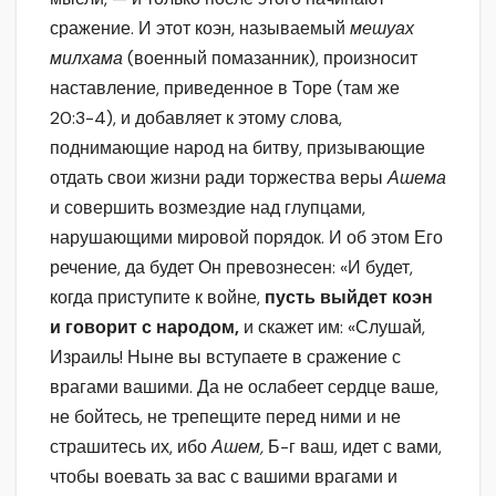
сражение. И этот коэн, называемый
мешуах
милхама
(военный помазанник), произносит
наставление, приведенное в Торе (там же
20:3-4), и добавляет к этому слова,
поднимающие народ на битву, призывающие
отдать свои жизни ради торжества веры
Ашема
и совершить возмездие над глупцами,
нарушающими мировой порядок. И об этом Его
речение, да будет Он превознесен: «И будет,
когда приступите к войне,
пусть выйдет коэн
и говорит с народом,
и скажет им: «Слушай,
Израиль! Ныне вы вступаете в сражение с
врагами вашими. Да не ослабеет сердце ваше,
не бойтесь, не трепещите перед ними и не
страшитесь их, ибо
Ашем,
Б-г ваш, идет с вами,
чтобы воевать за вас с вашими врагами и