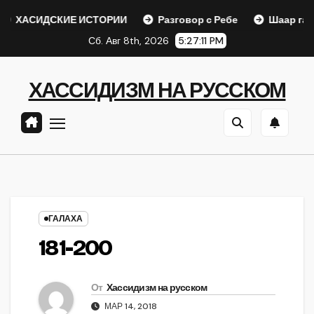
Перейти
СКИЕ ИСТОРИИ
Разговор с Ребе
Шаар гайихуд гл. 1 (
к
Сб. Авг 8th, 2026
5:27:12 PM
содержанию
ХАССИДИЗМ НА РУССКОМ
ГАЛАХА
181-200
От
Хассидизм на русском
МАР 14, 2018