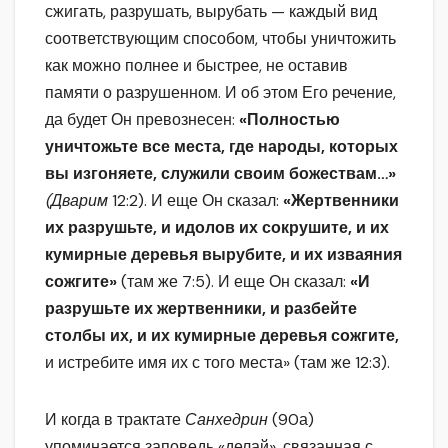
сжигать, разрушать, вырубать — каждый вид
соответствующим способом, чтобы уничтожить
как можно полнее и быстрее, не оставив
памяти о разрушенном. И об этом Его речение,
да будет Он превознесен:
«Полностью
уничтожьте все места, где народы, которых
вы изгоняете, служили своим божествам…»
(Дварим
12:2). И еще Он сказал:
«Жертвенники
их разрушьте, и идолов их сокрушите, и их
кумирные деревья вырубите, и их изваяния
сожгите»
(там же 7:5). И еще Он сказал:
«И
разрушьте их жертвенники, и разбейте
столбы их, и их кумирные деревья сожгите,
и истребите имя их с того места» (там же 12:3).
И когда в трактате
Санхедрин
(90а)
упоминается заповедь «делай», связанная с