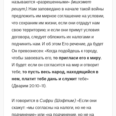
называются «разрешенными»
(мшхэмет
решут).
Нам заповедано в начале такой войны
предложить им мирное соглашение на условии,
что сохраним им жизни, если они отдадут нам
свою территорию; и если они примут условия
договора, следует обложить их налогами и
подчинить нам. И об этом Его речение, да будет
Он превознесен: «Когда подойдешь к городу,
чтобы завоевать его,
то пригласи его к миру.
И будет: если он согласится на мир и отворит
тебе,
то пусть весь народ, находящийся в
нем, платит тебе дань и служит
тебе»
(Дварим 20:10-11).
И говорится в
Сифри (Шофтим):
«Если они
скажут: «мы согласны на налоги, но не на
подчинение» или «на подчинение, но не на