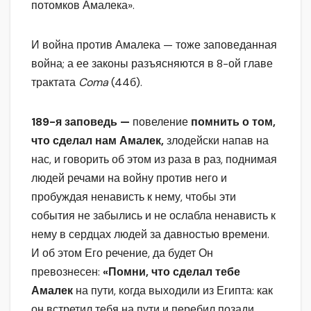
потомков Амалека».
И война против Амалека — тоже заповеданная
война; а ее законы разъясняются в 8-ой главе
трактата
Coma
(44б).
189-я заповедь —
повеление
помнить о том,
что сделал нам Амалек,
злодейски напав на
нас, и говорить об этом из раза в раз, поднимая
людей речами на войну против него и
пробуждая ненависть к нему, чтобы эти
события не забылись и не ослабла ненависть к
нему в сердцах людей за давностью времени.
И об этом Его речение, да будет Он
превознесен:
«Помни, что сделал тебе
Амалек
на пути, когда выходили из Египта: как
он встретил тебя на пути и перебил позади