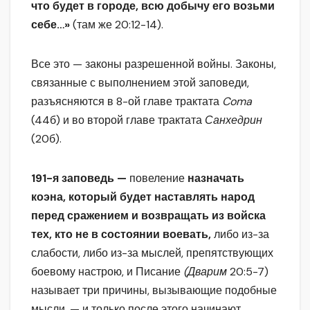
что будет в городе, всю добычу его возьми
себе…»
(там же 20:12-14).
Все это — законы разрешенной войны. Законы,
связанные с выполнением этой заповеди,
разъясняются в 8-ой главе трактата
Coma
(44б) и во второй главе трактата
Санхедрин
(20б).
191-я заповедь —
повеление
назначать
коэна, который будет наставлять народ
перед сражением и возвращать из войска
тех, кто не в состоянии воевать,
либо из-за
слабости, либо из-за мыслей, препятствующих
боевому настрою, и Писание
(Дварим
20:5-7)
называет три причины, вызывающие подобные
мысли, — и только после этого начинают