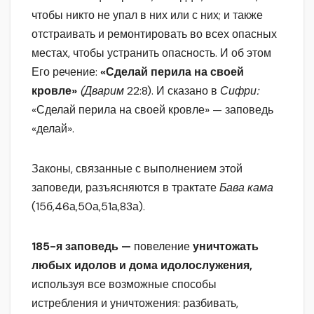
чтобы никто не упал в них или с них; и также
отстраивать и ремонтировать во всех опасных
местах, чтобы устранить опасность. И об этом
Его речение:
«Сделай перила на своей
кровле»
(Дварим
22:8). И сказано в
Сифри:
«Сделай перила на своей кровле» — заповедь
«делай».
Законы, связанные с выполнением этой
заповеди, разъясняются в трактате
Бава кама
(15б,46а,50а,51а,83а).
185-я заповедь —
повеление
уничтожать
любых идолов и дома идолослужения,
используя все возможные способы
истребления и уничтожения: разбивать,