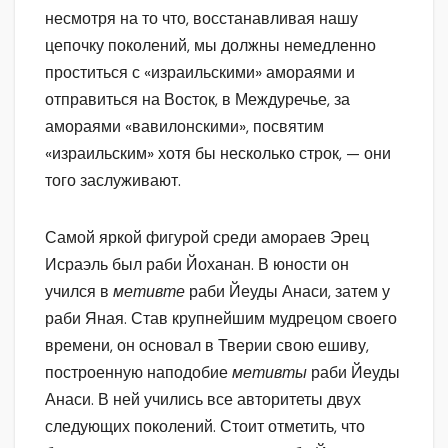
несмотря на то что, восстанавливая нашу
цепочку поколений, мы должны немедленно
проститься с «израильскими» амораями и
отправиться на Восток, в Междуречье, за
амораями «вавилонскими», посвятим
«израильским» хотя бы несколько строк, — они
того заслуживают.
Самой яркой фигурой среди амораев Эрец
Исраэль был раби Йоханан. В юности он
учился в
метивте
раби Йеуды Анаси, затем у
раби Яная. Став крупнейшим мудрецом своего
времени, он основал в Тверии свою ешиву,
построенную наподобие
метивты
раби Йеуды
Анаси. В ней учились все авторитеты двух
следующих поколений. Стоит отметить, что