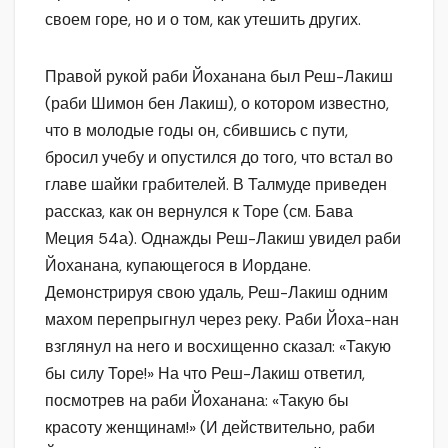
своем горе, но и о том, как утешить других.
Правой рукой раби Йоханана был Реш-Лакиш
(раби Шимон бен Лакиш), о котором известно,
что в молодые годы он, сбившись с пути,
бросил учебу и опустился до того, что встал во
главе шайки грабителей. В Талмуде приведен
рассказ, как он вернулся к Торе (см. Бава
Меция 54а). Однажды Реш-Лакиш увидел раби
Йоханана, купающегося в Иордане.
Демонстрируя свою удаль, Реш-Лакиш одним
махом перепрыгнул через реку. Раби Йоха-нан
взглянул на него и восхищенно сказал: «Такую
бы силу Торе!» На что Реш-Лакиш ответил,
посмотрев на раби Йоханана: «Такую бы
красоту женщинам!» (И действительно, раби