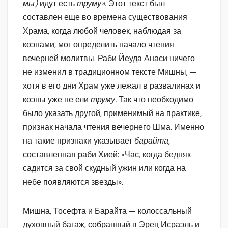
мы)
идут есть
труму».
Этот текст был
составлен еще во времена существования
Храма, когда любой человек, наблюдая за
коэнами, мог определить начало чтения
вечерней молитвы. Раби Йеуда Анаси ничего
не изменил в традиционном тексте Мишны, —
хотя в его дни Храм уже лежал в развалинах и
коэны уже не ели
труму.
Так что необходимо
было указать другой, применимый на практике,
признак начала чтения вечернего Шма. Именно
на такие признаки указывает
барайта,
составленная раби Хией: «Час, когда бедняк
садится за свой скудный ужин или когда на
небе появляются звезды».
Мишна, Тосефта и Барайта — колоссальный
духовный багаж, собранный в Эрец Исраэль и