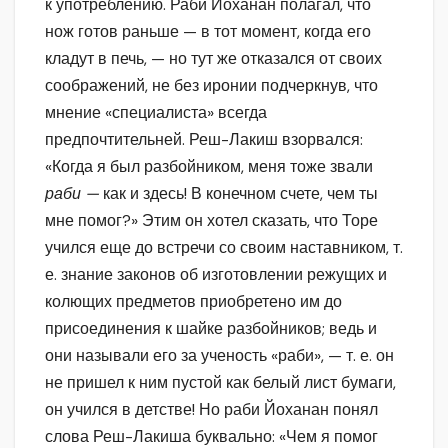
к употреблению. Раби Йоханан полагал, что
нож готов раньше — в тот момент, когда его
кладут в печь, — но тут же отказался от своих
соображений, не без иронии подчеркнув, что
мнение «специалиста» всегда
предпочтительней. Реш-Лакиш взорвался:
«Когда я был разбойником, меня тоже звали
раби —
как и здесь! В конечном счете, чем ты
мне помог?» Этим он хотел сказать, что Торе
учился еще до встречи со своим наставником, т.
е. знание законов об изготовлении режущих и
колющих предметов приобретено им до
присоединения к шайке разбойников; ведь и
они называли его за ученость «раби», — т. е. он
не пришел к ним пустой как белый лист бумаги,
он учился в детстве! Но раби Йоханан понял
слова Реш-Лакиша буквально: «Чем я помог