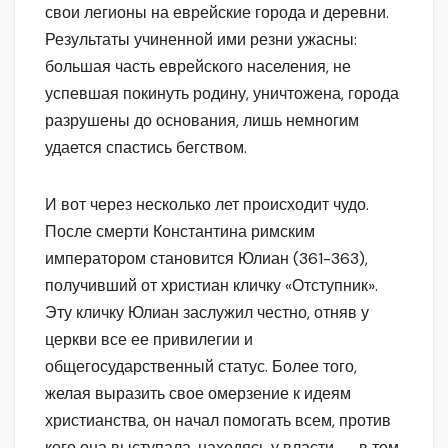
свои легионы на еврейские города и деревни.
Результаты учиненной ими резни ужасны:
большая часть еврейского населения, не
успевшая покинуть родину, уничтожена, города
разрушены до основания, лишь немногим
удается спастись бегством.
И вот через несколько лет происходит чудо.
После смерти Константина римским
императором становится Юлиан (361-363),
получивший от христиан кличку «Отступник».
Эту кличку Юлиан заслужил честно, отняв у
церкви все ее привилегии и
общегосударственный статус. Более того,
желая выразить свое омерзение к идеям
христианства, он начал помогать всем, против
кого она выступала, находясь у власти, — в том