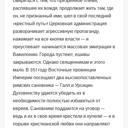
смириться с тем, что презренное племя,
распявшее их вождя, продолжает жить там, где
он, не признанный ими, шел в свой последний
«крестный путь»! Церковная администрация
разворачивает агрессивную пропаганду,
нажимает на все кнопки власти — и
преуспевает: начинается массовая эмиграция в
Вавилонию. Города пустеют, ешивы
закрываются. Однако священникам и этого
мало. В 351 году Восточные провинции
Империи посещают два высокопоставленных
римских сановника — Галл и Урсицин.
Духовенству удается убедить их в
необходимости полностью избавиться от
евреев. Сановники поддаются на уговор —
ведь и их в свое время крестили в купели! — и в
порыве христианской любви они направляют