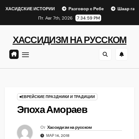
Перейти
СКИЕ ИСТОРИИ
Разговор с Ребе
Шаар гайихуд гл. 1 (
к
Пт. Авг 7th, 2026
7:35:00 PM
содержанию
ХАССИДИЗМ НА РУССКОМ
ЕВРЕЙСКИЕ ПРАЗДНИКИ И ТРАДИЦИИ
Эпоха Амораев
От
Хассидизм на русском
МАР 14, 2018