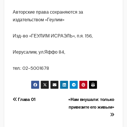
Авторские права сохраняются за
издательством «Геулим»
Изд-во «ГЕУЛИМ ИСРАЭЛЬ», п.я. 156,
Иерусалим, ул.Яффо 84,
тел.: 02-5001678
Навигация
Глава 01
«Нам внушали: только
привезите его живым»
по
записям