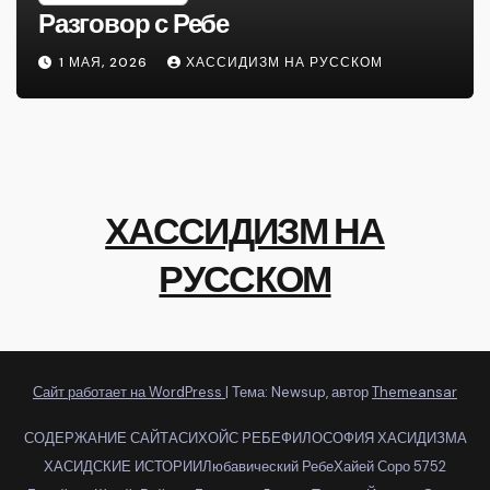
Разговор с Ребе
1 МАЯ, 2026
ХАССИДИЗМ НА РУССКОМ
ХАССИДИЗМ НА
РУССКОМ
Сайт работает на WordPress
|
Тема: Newsup, автор
Themeansar
СОДЕРЖАНИЕ САЙТА
СИХОЙС РЕБЕ
ФИЛОСОФИЯ ХАСИДИЗМА
ХАСИДСКИЕ ИСТОРИИ
Любавический Ребе
Хайей Соро 5752