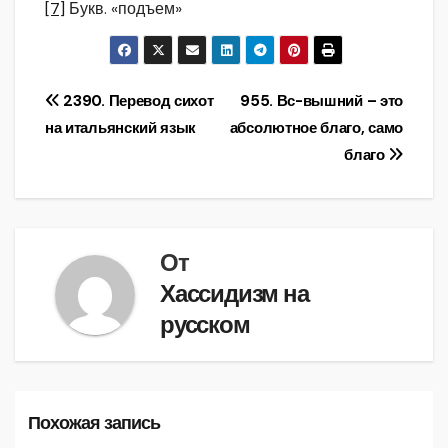
[7]
Букв. «подъем»
Навигация
2390. Перевод сихот
955. Вс-вышний – это
на итальянский язык
абсолютное благо, само
по
благо
записям
От
Хассидизм на
русском
Похожая запись