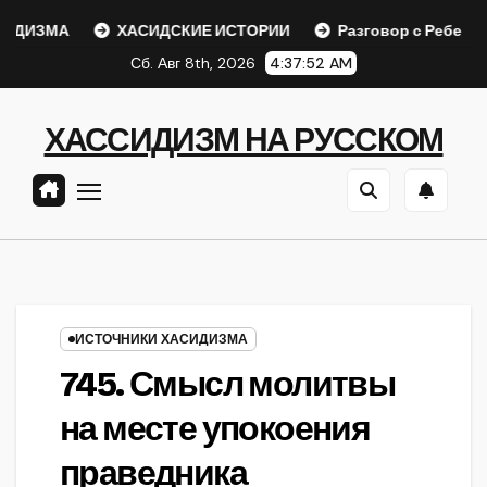
Перейти
ИЗМА
ХАСИДСКИЕ ИСТОРИИ
Разговор с Ребе
Ш
к
Сб. Авг 8th, 2026
4:37:52 AM
содержанию
ХАССИДИЗМ НА РУССКОМ
ИСТОЧНИКИ ХАСИДИЗМА
745. Смысл молитвы
на месте упокоения
праведника