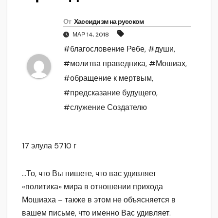
От
Хассидизм на русском
МАР 14, 2018
#благословение Ребе
,
#души
,
#молитва праведника
,
#Мошиах
,
#обращение к мертвым
,
#предсказание будущего
,
#служение Создателю
17 элула 5710 г
…То, что Вы пишете, что вас удивляет
«политика» мира в отношении прихода
Мошиаха – также в этом не объясняется в
вашем письме, что именно Вас удивляет.