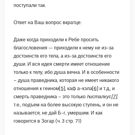
поступали так.
Ответ на Ваш вопрос вкратце:
Даже когда приходили к Ребе просить
благословения — приходили к нему не из-за
достоинств его тела, а из-за достоинств его
души. И вся идея смерти имеет отношение
только к телу, ибо душа вечна. И в особенности
– душа праведника, которая не имеет никакого
отношения к геином
[5]
, каф а-кэла
[6]
и т.д., и
смерть праведника – это только
hисталкус
[7]
,
т.е., подъем на более высокую ступень, и он не
называется, не дай Б-г, умершим. И как
говорится в Зогар (ч. 3 стр. 71)