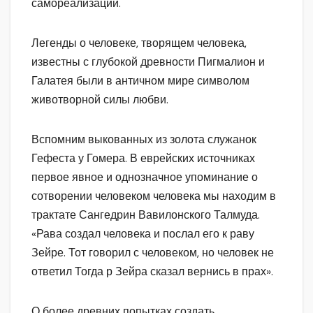
самореализации.
Легенды о человеке, творящем человека,
известны с глубокой древности Пигмалион и
Галатея были в античном мире символом
животворной силы любви.
Вспомним выкованных из золота служанок
Гефеста у Гомера. В еврейских источниках
первое явное и однозначное упоминание о
сотворении человеком человека мы находим в
трактате Сангедрин Вавилонского Талмуда.
«Рава создал человека и послал его к раву
Зейре. Тот говорил с человеком, но человек не
ответил Тогда р Зейра сказал вернись в прах».
О более древних попытках создать