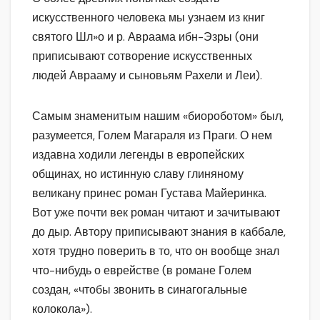
искусственного человека мы узнаем из книг
святого Шл»о и р. Авраама ибн-Эзры (они
приписывают сотворение искусственных
людей Аврааму и сыновьям Рахели и Леи).
Самым знаменитым нашим «биороботом» был,
разумеется, Голем Магараля из Праги. О нем
издавна ходили легенды в европейских
общинах, но истинную славу глиняному
великану принес роман Густава Майеринка.
Вот уже почти век роман читают и зачитывают
до дыр. Автору приписывают знания в каббале,
хотя трудно поверить в то, что он вообще знал
что-нибудь о еврействе (в романе Голем
создан, «чтобы звонить в синагогальные
колокола»).