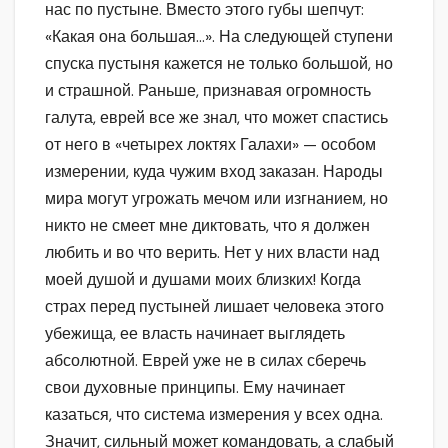
нас по пустыне. Вместо этого губы шепчут:
«Какая она большая…». На следующей ступени
спуска пустыня кажется не только большой, но
и страшной. Раньше, признавая огромность
галута, еврей все же знал, что может спастись
от него в «четырех локтях Галахи» — особом
измерении, куда чужим вход заказан. Народы
мира могут угрожать мечом или изгнанием, но
никто не смеет мне диктовать, что я должен
любить и во что верить. Нет у них власти над
моей душой и душами моих близких! Когда
страх перед пустыней лишает человека этого
убежища, ее власть начинает выглядеть
абсолютной. Еврей уже не в силах сберечь
свои духовные принципы. Ему начинает
казаться, что система измерения у всех одна.
Значит, сильный может командовать, а слабый