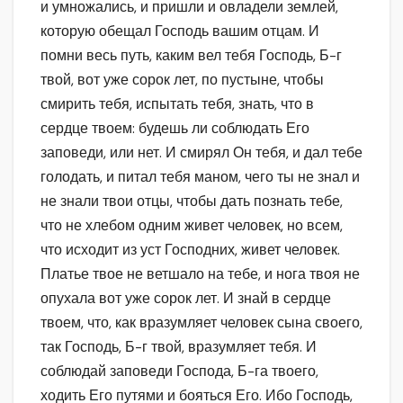
и умножались, и пришли и овладели землей,
которую обещал Господь вашим отцам. И
помни весь путь, каким вел тебя Господь, Б-г
твой, вот уже сорок лет, по пустыне, чтобы
смирить тебя, испытать тебя, знать, что в
сердце твоем: будешь ли соблюдать Его
заповеди, или нет. И смирял Он тебя, и дал тебе
голодать, и питал тебя маном, чего ты не знал и
не знали твои отцы, чтобы дать познать тебе,
что не хлебом одним живет человек, но всем,
что исходит из уст Господних, живет человек.
Платье твое не ветшало на тебе, и нога твоя не
опухала вот уже сорок лет. И знай в сердце
твоем, что, как вразумляет человек сына своего,
так Господь, Б-г твой, вразумляет тебя. И
соблюдай заповеди Господа, Б-га твоего,
ходить Его путями и бояться Его. Ибо Господь,