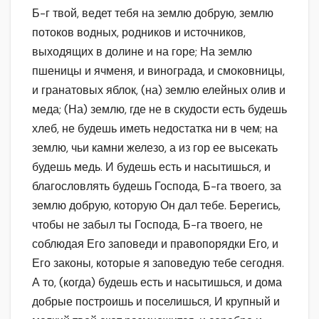
Б-г твой, ведет тебя на землю добрую, землю
потоков водных, родников и источников,
выходящих в долине и на горе; На землю
пшеницы и ячменя, и винограда, и смоковницы,
и гранатовых яблок, (на) землю елейных олив и
меда; (На) землю, где не в скудости есть будешь
хлеб, не будешь иметь недостатка ни в чем; на
землю, чьи камни железо, а из гор ее высекать
будешь медь. И будешь есть и насытишься, и
благословлять будешь Господа, Б-га твоего, за
землю добрую, которую Он дал тебе. Берегись,
чтобы не забыл ты Господа, Б-га твоего, не
соблюдая Его заповеди и правопорядки Его, и
Его законы, которые я заповедую тебе сегодня.
А то, (когда) будешь есть и насытишься, и дома
добрые построишь и поселишься, И крупный и