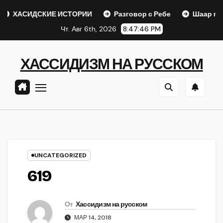
Перейти
ДСКИЕ ИСТОРИИ
Разговор с Ребе
Шаар гайихуд гл. 1 
к
Чт. Авг 6th, 2026
8:47:47 PM
содержанию
ХАССИДИЗМ НА РУССКОМ
UNCATEGORIZED
619
От
Хассидизм на русском
МАР 14, 2018