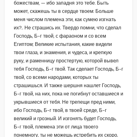
божествам, — ибо западня это тебе. Быть
может, скажешь ты в сердце твоем: Больше
меня числом племена эти, как сумею изгнать
их?.. Не страшись их. Твердо помни, что сделал
Господь, Б-г твой, с фараоном и со всем
Египтом; Великие испытания, какие видели
твои глаза, и знамения, и чудеса, и крепкую
руку, и раменницу простертую, которой вывел
тебя Господь, Б-г твой. Так сделает Господь, Б-г
твой, со всеми народами, которых ты
страшишься. И также шершня нашлет Господь,
Б-г твой, на них, пока не погибнут оставшиеся и
укрывшиеся от тебя. Не трепещи пред ними,
ибо Господь, Б-г твой, в твоей среде, Б-г
великий и грозный. И изгонять будет Господь,
Б-г твой, племена эти от лица твоего
понемногу, ты не можешь истребить их скоро,