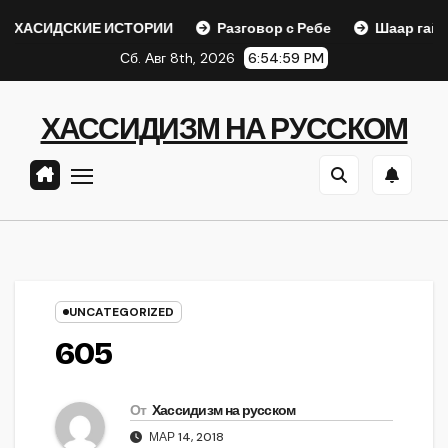
Перейти
КИЕ ИСТОРИИ
Разговор с Ребе
Шаар гайихуд гл. 1 (
к
Сб. Авг 8th, 2026
6:55:00 PM
содержанию
ХАССИДИЗМ НА РУССКОМ
UNCATEGORIZED
605
От
Хассидизм на русском
МАР 14, 2018