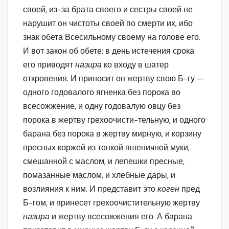
своей, из-за брата своего и сестры своей не
нарушит он чистоты своей по смерти их, ибо
знак обета Всесильному своему на голове его.
И вот закон об обете: в день истечения срока
его приводят
назира
ко входу в шатер
откровения. И приносит он жертву свою Б-гу —
одного годовалого ягненка без порока во
всесожжение, и одну годовалую овцу без
порока в жертву грехоочисти-тельную, и одного
барана без порока в жертву мирную, и корзину
пресных коржей из тонкой пшеничной муки,
смешанной с маслом, и лепешки пресные,
помазанные маслом, и хлебные дары, и
возлияния к ним. И представит это
коген
пред
Б-гом, и принесет грехоочистительную жертву
назира
и жертву всесожжения его. А барана