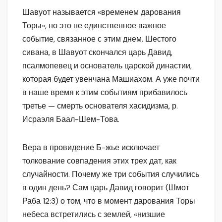
Шавуот называется «временем дарования
Торы», но это не единственное важное
событие, связанное с этим днем. Шестого
сивана, в Шавуот скончался царь Давид,
псалмопевец и основатель царской династии,
которая будет увенчана Машиахом. А уже почти
в наше время к этим событиям прибавилось
третье — смерть основателя хасидизма, р.
Исраэля Баал-Шем-Това.
Вера в провидение Б-жье исключает
толкование совпадения этих трех дат, как
случайности. Почему же три события случились
в один день? Сам царь Давид говорит (Шмот
Раба 12:3) о том, что в момент дарования Торы
небеса встретились с землей, «низшие