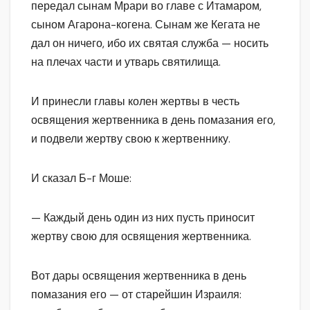
передал сынам Мрари во главе с Итамаром,
сыном Агарона-когена. Сынам же Кегата не
дал он ничего, ибо их святая служба — носить
на плечах части и утварь святилища.
И принесли главы колен жертвы в честь
освящения жертвенника в день помазания его,
и подвели жертву свою к жертвеннику.
И сказал Б-г Моше:
— Каждый день один из них пусть приносит
жертву свою для освящения жертвенника.
Вот дары освящения жертвенника в день
помазания его — от старейшин Израиля: