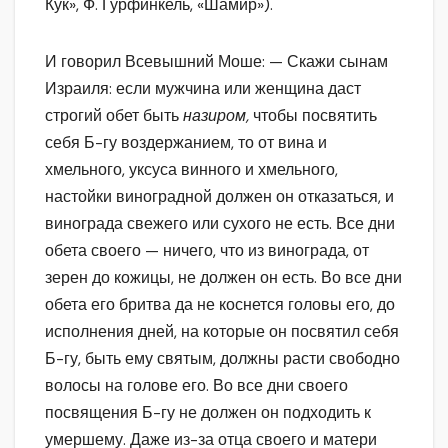
Кук», Ф. Гурфинкель, «Шамир»).
И говорил Всевышний Моше: — Скажи сынам
Израиля: если мужчина или женщина даст
строгий обет быть
назиром,
чтобы посвятить
себя Б-гу воздержанием, то от вина и
хмельного, уксуса винного и хмельного,
настойки виноградной должен он отказаться, и
винограда свежего или сухого не есть. Все дни
обета своего — ничего, что из винограда, от
зерен до кожицы, не должен он есть. Во все дни
обета его бритва да не коснется головы его, до
исполнения дней, на которые он посвятил себя
Б-гу, быть ему святым, должны расти свободно
волосы на голове его. Во все дни своего
посвящения Б-гу не должен он подходить к
умершему. Даже из-за отца своего и матери