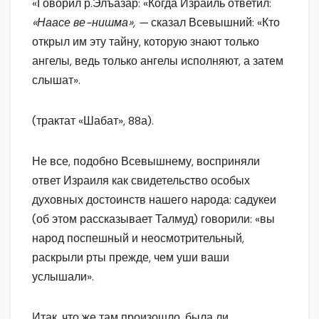
«Говорил р.Элъазар: «Когда Израиль ответил:
«Наасе ве-нишма», —
сказал Всевышний: «Кто
открыл им эту тайну, которую знают только
ангелы, ведь только ангелы исполняют, а затем
слышат».
(трактат «Шабат», 88а).
Не все, подобно Всевышнему, восприняли
ответ Израиля как свидетельство особых
духовных достоинств нашего народа: садукеи
(об этом рассказывает Талмуд) говорили: «вы
народ поспешный и неосмотрительный,
раскрыли рты прежде, чем уши ваши
услышали».
Итак, что же там произошло, была ли