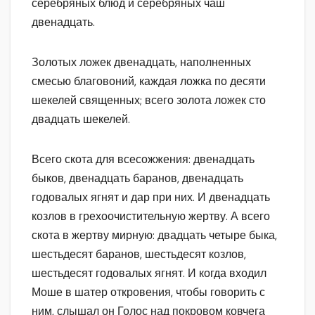
серебряных блюд и серебряных чаш
двенадцать.
Золотых ложек двенадцать, наполненных
смесью благовоний, каждая ложка по десяти
шекелей священных; всего золота ложек сто
двадцать шекелей.
Всего скота для всесожжения: двенадцать
быков, двенадцать баранов, двенадцать
годовалых ягнят и дар при них. И двенадцать
козлов в грехоочистительную жертву. А всего
скота в жертву мирную: двадцать четыре быка,
шестьдесят баранов, шестьдесят козлов,
шестьдесят годовалых ягнят. И когда входил
Моше в шатер откровения, чтобы говорить с
ним, слышал он Голос над покровом ковчега