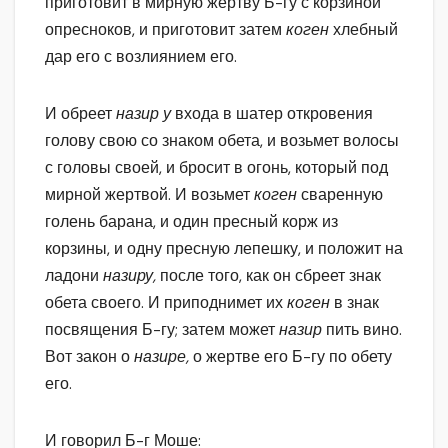
приготовит в мирную жертву Б-гу с корзиной
опресноков, и приготовит затем
коген
хлебный
дар его с возлиянием его.
И обреет
назир у
входа в шатер откровения
голову свою со знаком обета, и возьмет волосы
с головы своей, и бросит в огонь, который под
мирной жертвой. И возьмет
коген
сваренную
голень барана, и один пресный корж из
корзины, и одну пресную лепешку, и положит на
ладони
назиру,
после того, как он сбреет знак
обета своего. И приподнимет их
коген
в знак
посвящения Б-гу; затем может
назир
пить вино.
Вот закон о
назире,
о жертве его Б-гу по обету
его.
И говорил Б-г Моше: