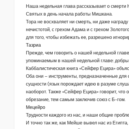
Наша недельная глава рассказывает о смерти 
Святых в день начала работы Мишкана.
Тора не восхваляет ни смерть, ни даже награду
нечистотой, с грехом Адама и с грехом Золотог
для того, чтобы избежать ее, разрешено игнор
Тазриа
Прежде, чем говорить о нашей недельной главе
упоминаемым в нашей недельной главе: добрым
Каббалистическая книга «Сейфер Ецира» объясн
Оба они – инструменты, предназначенные для 
сущности (язык порождает идею в разуме слуша
наоборот. Также «Сейфер Ецира» говорит, что о
обрезание, тем самым заключив союз с Б-гом.
Мецейро
Трудности каждого из нас, и наши общие пробл
И точно так же, как Мейше вывел нас из Египта