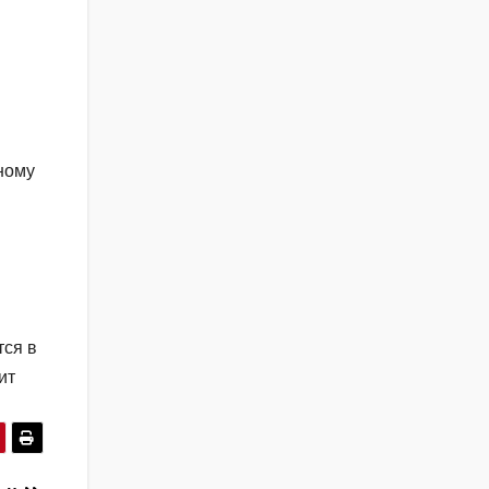
ному
тся в
ит