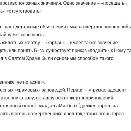
 противоположных значения. Одно значение – «посещать»,
ь», «отсутствовать».
ре, дает детальные объяснения смысла жертвоприношений 
тайну Бесконечного».
 животных жертву – «корбан» – имеет также значение
еть или понять Б-га, существует приказ «подойти» к Нему т
ия в Святом Храме были основным способом такого
ннике, не погаснет».
ресных «храмовых» заповедей. Первая – «трумас адешен» –
ертвенника золу, оставшуюся от жертвоприношений
тоянный огонь] тукад ал аМизбеах [должен гореть на
лять в огонь на жертвеннике дров так, чтобы огонь горел