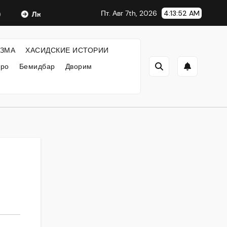
Пт. Авг 7th, 2026
4:13:53 AM
Любавический Ребе
ФИЛОСОФИЯ ХАСИДИЗМА
ЗМА
ХАСИДСКИЕ ИСТОРИИ
кро
Бемидбар
Дворим