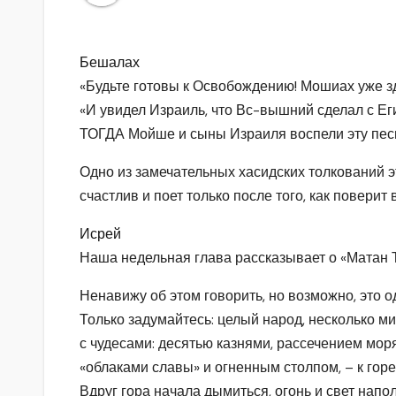
Бешалах
«Будьте готовы к Освобождению! Мошиах уже зд
«И увидел Израиль, что Вс-вышний сделал с Ег
ТОГДА Мойше и сыны Израиля воспели эту пес
Одно из замечательных хасидских толкований э
счастлив и поет только после того, как повери
Исрей
Наша недельная глава рассказывает о «Матан 
Ненавижу об этом говорить, но возможно, это о
Только задумайтесь: целый народ, несколько м
с чудесами: десятью казнями, рассечением мор
«облаками славы» и огненным столпом, – к гор
Вдруг гора начала дымиться, огонь и свет напо