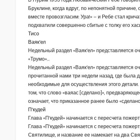
Бруклине, когда вдруг, по непонятной причине,
вместе провозгласим: Ура!» – и Ребе стал кричать
подхватили совершенно сбитые с толку его хаси
Тисо
Ваяк’ел
Недельный раздел «Ваяк’ел» представляется оч
«Трумо»…
Недельный раздел «Ваяк’ел» представляется оч
прочитанной нами три недели назад, где была 
необходимые для осуществления этого детали.
том, что слово «ваяас [сделано]», предваряющ
означает, что приказанное ранее было «сделано
П’кудей
Глава «П’кудей» начинается с пересчета пожер
Глава «П’кудей» начинается с пересчета пожер
Святилище, и название ее намекает на два Свя