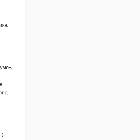
ика.
умо»,
в
аве,
н)»