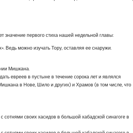
ет значение первого стиха нашей недельной главы:
. Ведь можно изучать Тору, оставляя ее снаружи.
ении Мишкана.
ать евреев в пустыне в течение сорока лет и являлся
шкана в Нове, Шило и других) и Храмов (в том числе, что
с сотнями своих хасидов в большой хабадской синагоге в
с сотнями своих хасидов в большой хабадской синагоге в