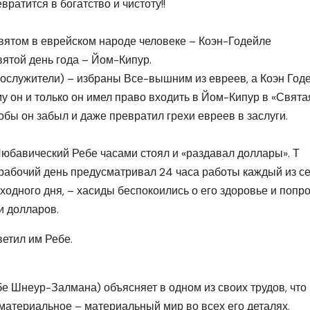
вратится в богатство и чистоту!!
вятом в еврейском народе человеке – Коэн-Годейле
ятой день года – Йом-Кипур.
ослужители) – избраны Все-вышним из евреев, а Коэн Год
у он и только он имел право входить в Йом-Кипур в «Свята
тобы он забыл и даже превратил грехи евреев в заслуги.
Любавический Ребе часами стоял и «раздавал доллары». Т
о рабочий день предусматривал 24 часа работы каждый из с
ыходного дня, – хасиды беспокоились о его здоровье и попр
и долларов.
ветил им Ребе.
е Шнеур-Залмана) объясняет в одном из своих трудов, что
 материальное – материальный мир во всех его деталях.