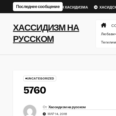
Перейти
Последнее сообщение
кий Ребе
ФИЛОСОФИЯ ХАСИДИЗМА
ХАСИДСКИЕ И
к
содержанию
ХАССИДИЗМ НА
С
Любавич
РУССКОМ
Тегилим
UNCATEGORIZED
5760
От
Хассидизм на русском
МАР 14, 2018