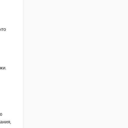
что
жи.
и
ю
ания,