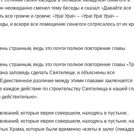
 он неожиданно сменил тему беседы и сказал: «Давайте все
 все громче и громче: «Ура! Ура!» – «Ура! Ура! Ура!» –
ды, и вскоре все помещение синагоги сотрясалось от их кр
ень странным, ведь это почти полное повторение главы
ень странным, ведь это почти полное повторение главы «Тр
дана заповедь сделать Святилище, и объяснены все
 Единственное различие между этими главами заключается 
ее каждое действие по строительству Святилища в нашей гл
 действительно».
твований, которые евреи совершили, находясь в пустыне…
твований, которые евреи совершили, находясь в пустыне, на
тых Храма, которые были временно «взяты в залог (пикадо