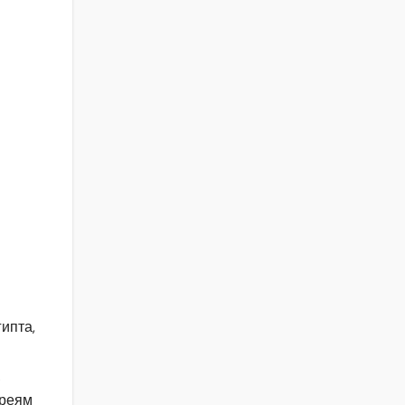
ипта,
.
вреям