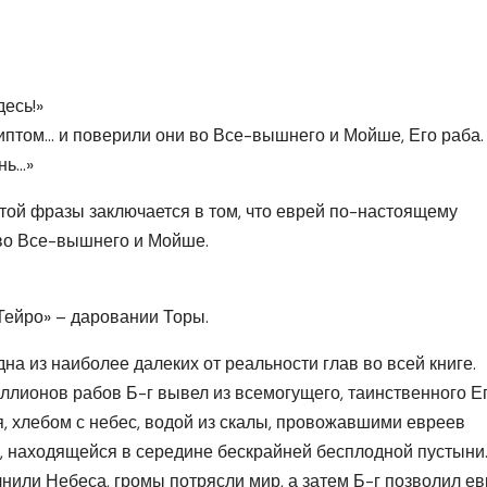
есь!»
иптом… и поверили они во Все-вышнего и Мойше, Его раба.
нь…»
той фразы заключается в том, что еврей по-настоящему
т во Все-вышнего и Мойше.
Тейро» – даровании Торы.
дна из наиболее далеких от реальности глав во всей книге.
иллионов рабов Б-г вывел из всемогущего, таинственного Ег
я, хлебом с небес, водой из скалы, провожавшими евреев
е, находящейся в середине бескрайней бесплодной пустыни
лнили Небеса, громы потрясли мир, а затем Б-г позволил е