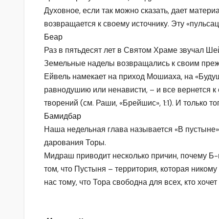
Духовное, если так можно сказать, дает материа
возвращается к своему источнику. Эту «пульс
Беар
Раз в пятьдесят лет в Святом Храме звучал Ше
Земельные наделы возвращались к своим преж
Ейвель намекает на приход Мошиаха, на «Будущ
равнодушию или ненависти, – и все вернется к
творений (см. Раши, «Брейшис», 1:1). И только 
Бамидбар
Наша недельная глава называется «В пустыне» 
дарования Торы.
Мидраш приводит несколько причин, почему Б-г
том, что Пустыня – территория, которая никому 
нас тому, что Тора свободна для всех, кто хочет 