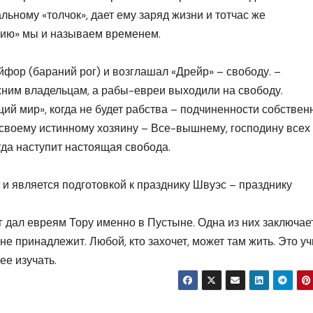
льному «толчок», дает ему заряд жизни и тотчас же
ацию» мы и называем временем.
йфор (бараний рог) и возглашал «Дрейр» – свободу. –
ним владельцам, а рабы-евреи выходили на свободу.
ий мир», когда не будет рабства – подчиненности собствен
 своему истинному хозяину – Все-вышнему, господину всех
тогда наступит настоящая свобода.
и является подготовкой к празднику Швуэс – празднику
 дал евреям Тору именно в Пустыне. Одна из них заключае
не принадлежит. Любой, кто захочет, может там жить. Это уч
ее изучать.