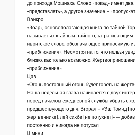
до прихода Мошиаха. Слово «покад» имеет два
«представлять», а другое значение – «пропускат
Ваикро
«Зоар», основополагающая книга по тайной То
называет их «тайным-тайного, затрагивающим 
ивритское слово, обозначающее приносимую из
«приближения». Несмотря на то, что нельзя увид
близко, как только возможно. Жертвоприношен
«приближения».
Цав
«Огонь постоянный огонь будет гореть на жертве
Наша недельная глава начинается с двух инте
перед началом ежедневной службы убрать с ж
предшествующего дня. Вторая – «Эш Томид [пос
жертвеннике], лей сихбе [не потухнет]» — добав
постоянно и никогда не потухал.
Шмини