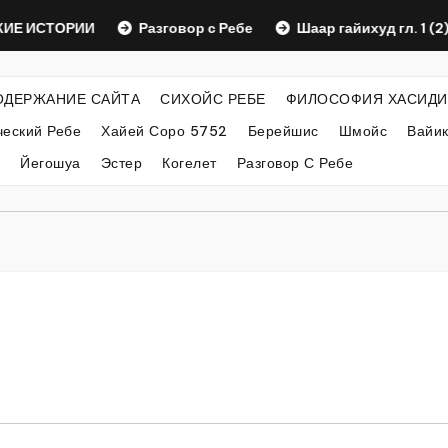
СТОРИИ
Разговор с Ребе
Шаар гайихуд гл. 1 (2)
ОДЕРЖАНИЕ САЙТА
СИХОЙС РЕБЕ
ФИЛОСОФИЯ ХАСИДИ
еский Ребе
Хайей Соро 5752
Берейшис
Шмойс
Вайи
Йегошуа
Эстер
Когелет
Разговор С Ребе