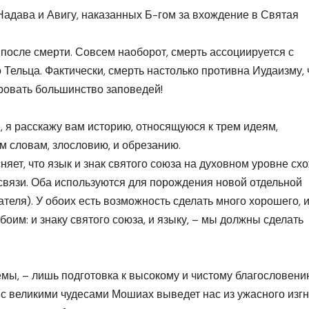
Надава и Авигу, наказанных Б-гом за вхождение в Святая
 после смерти. Совсем наоборот, смерть ассоциируется с
о Тельца. Фактически, смерть настолько противна Иудаизму, 
ировать большинство заповедей!
, я расскажу вам историю, относящуюся к трем идеям,
 словам, злословию, и обрезанию.
яет, что язык и знак святого союза на духовном уровне схо
связи. Оба используются для порождения новой отдельной
теля). У обоих есть возможность сделать много хорошего, 
боим: и знаку святого союза, и языку, – мы должны сделать
емы, – лишь подготовка к высокому и чистому благословени
, с великими чудесами Мошиах выведет нас из ужасного изгн