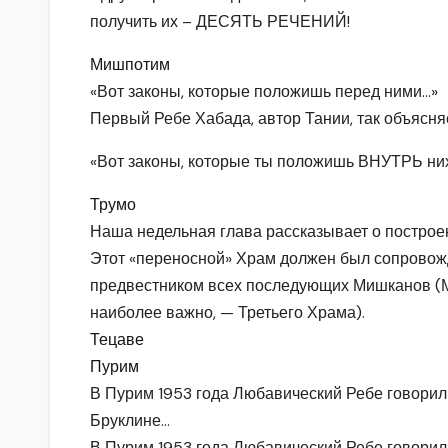
получить их – ДЕСЯТЬ РЕЧЕНИЙ!
Мишпотим
«Вот законы, которые положишь перед ними…»
Первый Ребе Хабада, автор Тании, так объясня
«Вот законы, которые ты положишь ВНУТРЬ них»
Трумо
Наша недельная глава рассказывает о постро
Этот «переносной» Храм должен был сопровожд
предвестником всех последующих Мишканов (Ми
наиболее важно, — Третьего Храма).
Тецаве
Пурим
В Пурим 1953 года Любавический Ребе говорил 
Бруклине…
В Пурим 1953 года Любавический Ребе говорил 