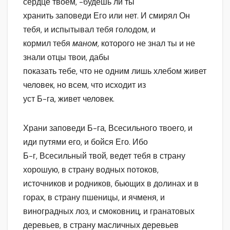
сердце твоем, -будешь ли ты
хранить заповеди Его или нет. И смирял Он
тебя, и испытывал тебя голодом, и
кормил тебя
маном,
которого не знал ты и не
знали отцы твои, дабы
показать тебе, что не одним лишь хлебом живет
человек, но всем, что исходит из
уст Б-га, живет человек.
Храни заповеди Б-га, Всесильного твоего, и
иди путями его, и бойся Его. Ибо
Б-г, Всесильный твой, ведет тебя в страну
хорошую, в страну водных потоков,
источников и родников, бьющих в долинах и в
горах, в страну пшеницы, и ячменя, и
виноградных лоз, и смоковниц, и гранатовых
деревьев, в страну масличных деревьев