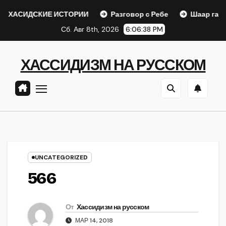
Перейти
СКИЕ ИСТОРИИ
Разговор с Ребе
Шаар гайихуд гл. 1 (
к
Сб. Авг 8th, 2026
6:06:39 PM
содержанию
ХАССИДИЗМ НА РУССКОМ
UNCATEGORIZED
566
От
Хассидизм на русском
МАР 14, 2018