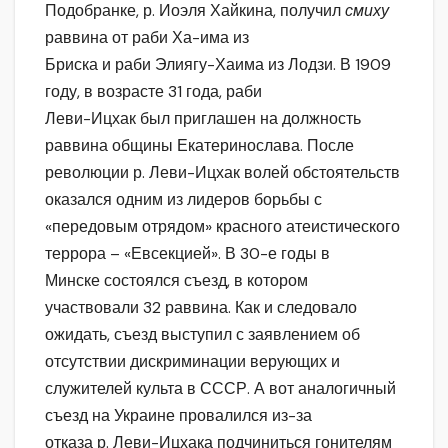
Подобранке, р. Иоэля Хайкина, получил
смиху
раввина от раби Ха-има из
Бриска и раби Элиягу-Хаима из Лодзи. В 1909
году, в возрасте 31 года, раби
Леви-Ицхак был приглашен на должность
раввина общины Екатеринослава. После
революции р. Леви-Ицхак волей обстоятельств
оказался одним из лидеров борьбы с
«передовым отрядом» красного атеистического
террора – «Евсекцией». В 30-е годы в
Минске состоялся съезд, в котором
участвовали 32 раввина. Как и следовало
ожидать, съезд выступил с заявлением об
отсутствии дискриминации верующих и
служителей культа в СССР. А вот аналогичный
съезд на Украине провалился из-за
отказа р. Леви-Ицхака подчиниться гонителям