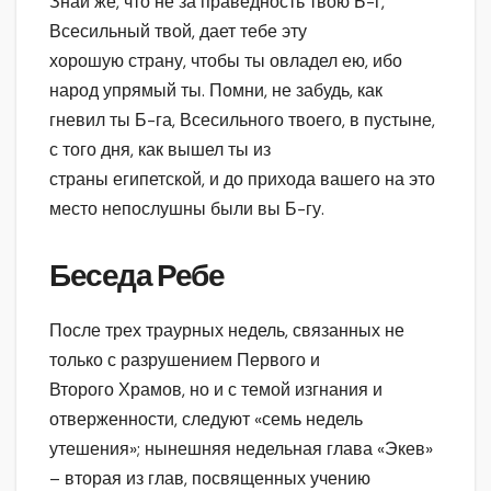
Знай же, что не за праведность твою Б-г,
Всесильный твой, дает тебе эту
хорошую страну, чтобы ты овладел ею, ибо
народ упрямый ты. Помни, не забудь, как
гневил ты Б-га, Всесильного твоего, в пустыне,
с того дня, как вышел ты из
страны египетской, и до прихода вашего на это
место непослушны были вы Б-гу.
Беседа Ребе
После трех траурных недель, связанных не
только с разрушением Первого и
Второго Храмов, но и с темой изгнания и
отверженности, следуют «семь недель
утешения»; нынешняя недельная глава «Экев»
– вторая из глав, посвященных учению