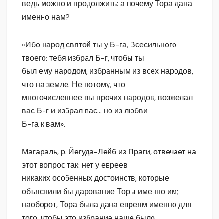
ведь можно и продолжить: а почему Тора дана
именно нам?
«Ибо народ святой ты у Б-га, Всесильного
твоего: тебя избрал Б-г, чтобы ты
был ему народом, избранным из всех народов,
что на земле. Не потому, что
многочисленнее вы прочих народов, возжелал
вас Б-г и избрал вас… но из любви
Б-га к вам».
Магараль, р. Йегуда-Лейб из Праги, отвечает на
этот вопрос так: нет у евреев
никаких особенных достоинств, которые
объяснили бы дарование Торы именно им;
наоборот, Тора была дана евреям именно для
того, чтобы это избрание наше было