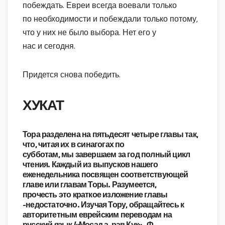
побеждать. Евреи всегда воевали только
по необходимости и побеждали только потому,
что у них не было выбора. Нет его у
нас и сегодня.
Придется снова победить.
ХУКАТ
Тора разделена на пятьдесят четыре главы так,
что, читая их в синагогах по
субботам, мы завершаем за год полный цикл
чтения. Каждый из выпусков нашего
еженедельника посвящен соответствующей
главе или главам Торы. Разумеется,
прочесть это краткое изложение главы
-недостаточно. Изучая Тору, обращайтесь к
авторитетным еврейским переводам на
русский язык («Мосад а-рав Кук» , Ф.