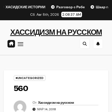
Перейти
СКИЕ ИСТОРИИ
Разговор с Ребе
Шаар гайихуд гл. 1 
к
Сб. Авг 8th, 2026
2:08:38 AM
содержанию
ХАССИДИЗМ НА РУССКОМ
UNCATEGORIZED
560
От
Хассидизм на русском
МАР 14, 2018