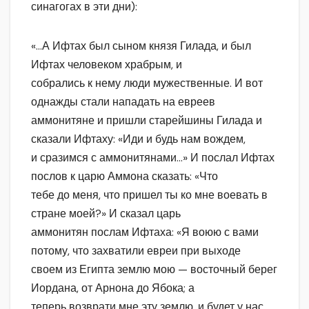
синагогах в эти дни):
«…А Ифтах был сыном князя Гилада, и был
Ифтах человеком храбрым, и
собрались к нему люди мужественные. И вот
однажды стали нападать на евреев
аммонитяне и пришли старейшины Гилада и
сказали Ифтаху: «Иди и будь нам вождем,
и сразимся с аммонитянами…» И послал Ифтах
послов к царю Аммона сказать: «Что
тебе до меня, что пришел ты ко мне воевать в
стране моей?» И сказал царь
аммонитян послам Ифтаха: «Я воюю с вами
потому, что захватили евреи при выходе
своем из Египта землю мою — восточный берег
Иордана, от Арнона до Ябока; а
теперь возврати мне эту землю, и будет у нас