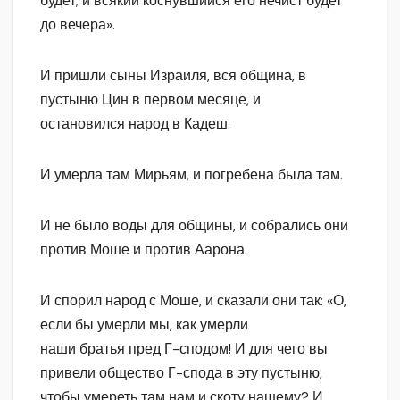
будет; и всякий коснувшийся его нечист будет
до вечера».
И пришли сыны Израиля, вся община, в
пустыню Цин в первом месяце, и
остановился народ в Кадеш.
И умерла там Мирьям, и погребена была там.
И не было воды для общины, и собрались они
против Моше и против Аарона.
И спорил народ с Моше, и сказали они так: «О,
если бы умерли мы, как умерли
наши братья пред Г-сподом! И для чего вы
привели общество Г-спода в эту пустыню,
чтобы умереть там нам и скоту нашему? И