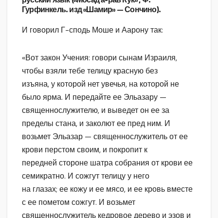
Гурфинкель. изд «Шамир» — Сончино).
И говорил Г-сподь Моше и Аарону так:
«Вот закон Учения: говори сынам Израиля,
чтобы взяли тебе телицу красную без
изъяна, у которой нет увечья, на которой не
было ярма. И передайте ее Эльазару —
священнослужителю, и выведет он ее за
пределы стана, и заколют ее пред ним. И
возьмет Эльазар — священнослужитель от ее
крови перстом своим, и покропит к
передней стороне шатра собрания от крови ее
семикратно. И сожгут телицу у него
на глазах; ее кожу и ее мясо, и ее кровь вместе
с ее пометом сожгут. И возьмет
священнослужитель кедровое дерево и эзов и