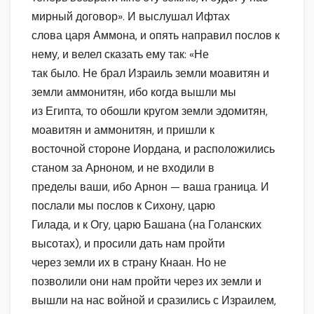
мирный договор». И выслушал Ифтах
слова царя Аммона, и опять направил послов к
нему, и велел сказать ему так: «Не
так было. Не брал Израиль земли моавитян и
земли аммонитян, ибо когда вышли мы
из Египта, то обошли кругом земли эдомитян,
моавитян и аммонитян, и пришли к
восточной стороне Иордана, и расположились
станом за Арноном, и не входили в
пределы ваши, ибо Арнон — ваша граница. И
послали мы послов к Сихону, царю
Гилада, и к Огу, царю Башана (на Голанских
высотах), и просили дать нам пройти
через земли их в страну Кнаан. Но не
позволили они нам пройти через их земли и
вышли на нас войной и сразились с Израилем,