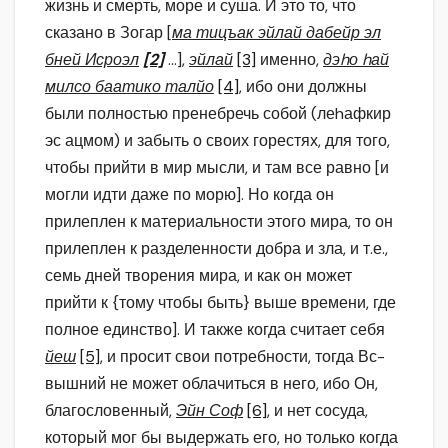
жизнь и смерть, море и суша. И это то, что
сказано в Зогар [
ма тицъак эйлай дабейр эл
бней Исроэл
[2]
…],
эйлай
[3]
именно,
дэhо hай
милсо баатико талйо
[4]
, ибо они должны
были полностью пренебречь собой (леhафкир
эс ацмом) и забыть о своих горестях, для того,
чтобы прийти в мир мысли, и там все равно [и
могли идти даже по морю]. Но когда он
прилеплен к материальности этого мира, то он
прилеплен к разделенности добра и зла, и т.е.,
семь дней творения мира, и как он может
прийти к {тому чтобы быть} выше времени, где
полное единство]. И также когда считает себя
йеш
[5]
, и просит свои потребности, тогда Вс-
вышний не может облачиться в него, ибо Он,
благословенный,
Эйн Соф
[6]
, и нет сосуда,
который мог бы выдержать его, но только когда