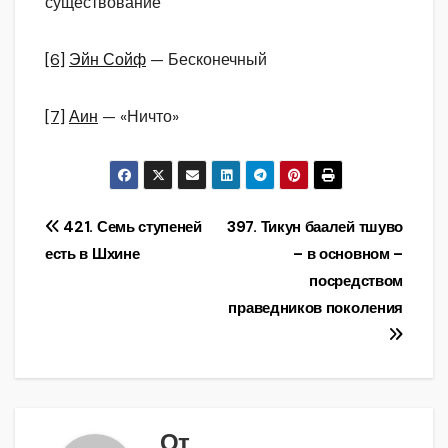
существование
[6]
Эйн Сойф
— Бесконечный
[7]
Аин
— «Ничто»
Навигация
421. Семь ступеней
397. Тикун баалей тшуво
есть в Шхине
– в основном –
по
посредством
записям
праведников поколения
От