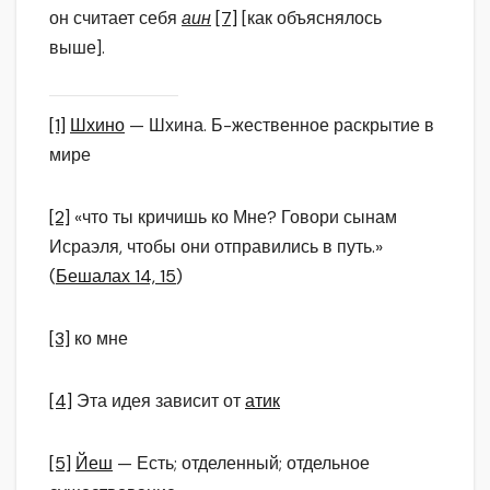
он считает себя
аин
[7]
[как объяснялось
выше].
[1]
Шхино
— Шхина. Б-жественное раскрытие в
мире
[2]
«что ты кричишь ко Мне? Говори сынам
Исраэля, чтобы они отправились в путь.»
(
Бешалах 14, 15
)
[3]
ко мне
[4]
Эта идея зависит от
атик
[5]
Йеш
— Есть; отделенный; отдельное