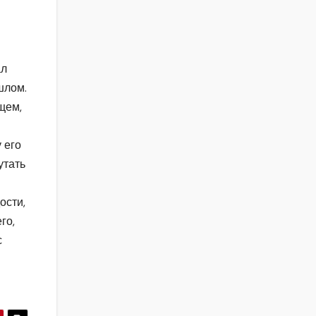
ал
шлом.
щем,
 его
утать
ости,
го,
с