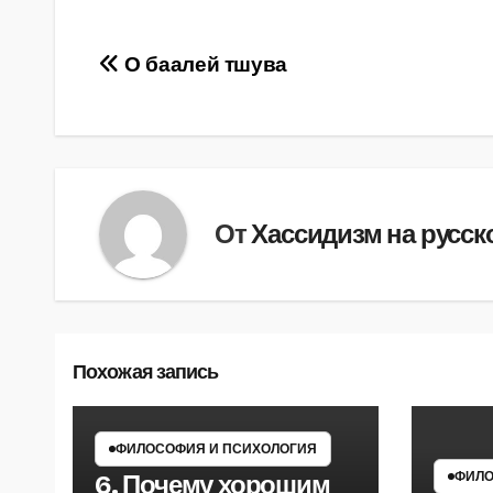
Навигация
О баалей тшува
по
записям
От
Хассидизм на русск
Похожая запись
ФИЛОСОФИЯ И ПСИХОЛОГИЯ
ФИЛО
6. Почему хорошим