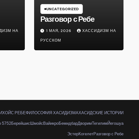
UNCATEGORIZED
Разговор с Ребе
ДИЗМ НА
1 МАЯ, 2026
ХАССИДИЗМ НА
РУССКОМ
ИХОЙС РЕБЕ
ФИЛОСОФИЯ ХАСИДИЗМА
ХАСИДСКИЕ ИСТОРИИ
о 5752
Берейшис
Шмойс
Вайикро
Бемидбар
Дворим
Тегилим
Йегошуа
Эстер
Когелет
Разговор с Ребе