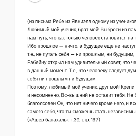
(из письма Ребе из Явниэля одному из учеников
Любимый мой ученик, брат мой! Выброси из пам
нам путь, что как только человек становится н
Ибо прошлое — ничто, а будущее еще не наступ
т.е., не путать себя — ни прошлым, ни будущим
Рабейну открыл нам удивительный совет, что че
в данный момент. Т.е., что человеку следует ду
себя ни прошлым ни будущим.
Поэтому, любимый мой ученик, друг мой! Креп
и несомненно, Вс-вышний не оставит тебя. Не б
благолсовен Он, что нет ничего кроме него, и в
самого себя, что ты сможешь стать независимы
(«Ашер банахаль», т.39, стр. 187)