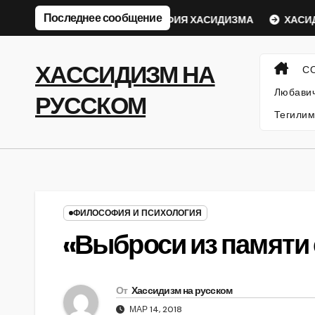
Перейти
Последнее сообщение
вический Ребе
ФИЛОСОФИЯ ХАСИДИЗМА
ХАСИДСК
к
содержанию
ХАССИДИЗМ НА
С
Любавич
РУССКОМ
Тегилим
ФИЛОСОФИЯ И ПСИХОЛОГИЯ
«Выброси из памяти
От
Хассидизм на русском
МАР 14, 2018