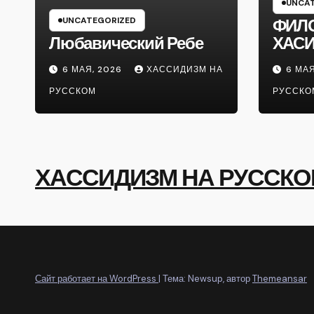
UNCAT
UNCATEGORIZED
ФИЛ
Любавический Ребе
ХАС
6 МАЯ, 2026
ХАССИДИЗМ НА
6 МАЯ
РУССКОМ
РУССКО
ХАССИДИЗМ НА РУССК
Сайт работает на WordPress
|
Тема: Newsup, автор
Themeansar