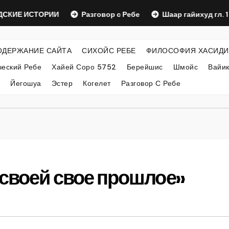
ИЕ ИСТОРИИ
Разговор с Ребе
Шаар гайихуд гл. 1 (2)
ОДЕРЖАНИЕ САЙТА
СИХОЙС РЕБЕ
ФИЛОСОФИЯ ХАСИДИ
еский Ребе
Хайей Соро 5752
Берейшис
Шмойс
Вайи
Йегошуа
Эстер
Когелет
Разговор С Ребе
 своей свое прошлое»