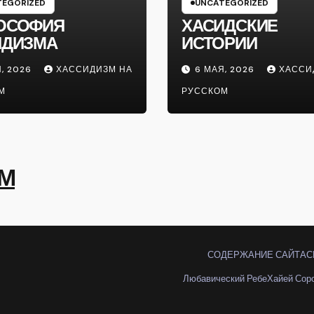
EGORIZED
UNCATEGORIZED
ОСОФИЯ
ХАСИДСКИЕ
ИДИЗМА
ИСТОРИИ
, 2026
ХАССИДИЗМ НА
6 МАЯ, 2026
ХАССИ
М
РУССКОМ
ОМ
СОДЕРЖАНИЕ САЙТА
С
Любавический Ребе
Хайей Сор