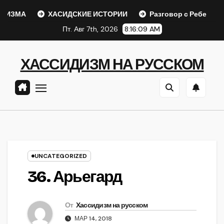
Перейти
МА
ХАСИДСКИЕ ИСТОРИИ
Разговор с Ребе
Шаа
к
Пт. Авг 7th, 2026
8:16:09 AM
содержанию
ХАССИДИЗМ НА РУССКОМ
UNCATEGORIZED
36. Арьегард
От
Хассидизм на русском
МАР 14, 2018