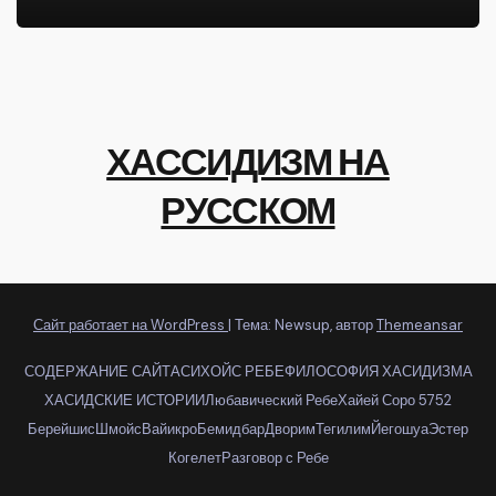
ХАССИДИЗМ НА
РУССКОМ
Сайт работает на WordPress
|
Тема: Newsup, автор
Themeansar
СОДЕРЖАНИЕ САЙТА
СИХОЙС РЕБЕ
ФИЛОСОФИЯ ХАСИДИЗМА
ХАСИДСКИЕ ИСТОРИИ
Любавический Ребе
Хайей Соро 5752
Берейшис
Шмойс
Вайикро
Бемидбар
Дворим
Тегилим
Йегошуа
Эстер
Когелет
Разговор с Ребе