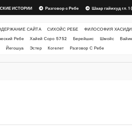
ИЕ ИСТОРИИ
Разговор с Ребе
Шаар гайихуд гл. 1 (2)
ОДЕРЖАНИЕ САЙТА
СИХОЙС РЕБЕ
ФИЛОСОФИЯ ХАСИДИ
еский Ребе
Хайей Соро 5752
Берейшис
Шмойс
Вайи
Йегошуа
Эстер
Когелет
Разговор С Ребе