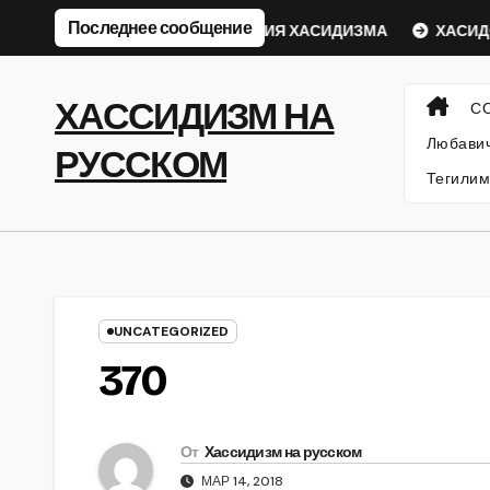
Перейти
Последнее сообщение
ический Ребе
ФИЛОСОФИЯ ХАСИДИЗМА
ХАСИДСК
к
содержанию
ХАССИДИЗМ НА
С
Любавич
РУССКОМ
Тегилим
UNCATEGORIZED
370
От
Хассидизм на русском
МАР 14, 2018