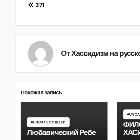
Навигация
371
по
записям
От
Хассидизм на русск
Похожая запись
UNCA
UNCATEGORIZED
ФИЛ
Любавический Ребе
ХАС