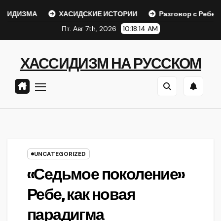
Перейти
ДИЗМА
ХАСИДСКИЕ ИСТОРИИ
Разговор с Ребе
к
Пт. Авг 7th, 2026
10:18:14 AM
содержанию
ХАССИДИЗМ НА РУССКОМ
UNCATEGORIZED
«Седьмое поколение»
Ребе, как новая
парадигма