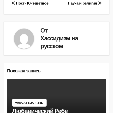
Навигация
Пост-10-теветное
Наука и религия
по
записям
От
Хассидизм на
русском
Похожая запись
UNCATEGORIZED
Любавический Ребе