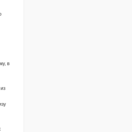
о
му, в
 из
изу
к