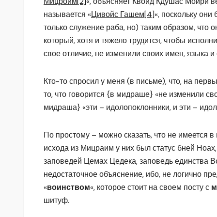
Мицроим
[2]
«, объясняет Квойд Кдушас Мойри в
называется «
Цивойс Гашем
[4]
«, поскольку они 
только служение раба, но) таким образом, что о
который, хотя и тяжело трудится, чтобы исполн
свое отличие, не изменили своих имен, языка и
Кто-то спросил у меня (в письме), что, на пер
то, что говорится {в мидраше} «не изменили св
мидраша} «эти – идолопоклонники, и эти – идо
По простому – можно сказать, что не имеется в
исхода из Мицраим у них был статус бней Ноа
заповедей Цемах Цедека, заповедь единства Вс
недостаточное объяснение, ибо, не логично пре
«
воинством
«, которое стоит на своем посту с
м
шитуф.