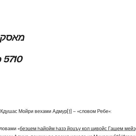
מאסקווא ה
 5710
д Кдушас Мойри вехами Адмур
[1]
– «словом Ребе»:
ловами «
беэцем hайойм hазэ йоцъу кол цивойс Гашем мей