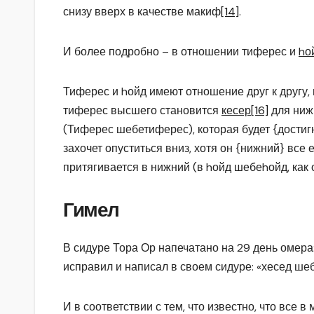
снизу вверх в качестве макиф
[14]
.
И более подробно – в отношении тиферес и
hо
Тиферес и hойд имеют отношение друг к другу, и
тиферес высшего становится
кесер
[16]
для нижн
(Тиферес шебетиферес), которая будет {достигн
захочет опуститься вниз, хотя он {нижний} все
притягивается в нижний (в hойд шебеhойд, как 
Гимел
В сидуре Тора Ор напечатано на 29 день омер
исправил и написал в своем сидуре: «хесед ше
И в соответствии с тем, что известно, что все 