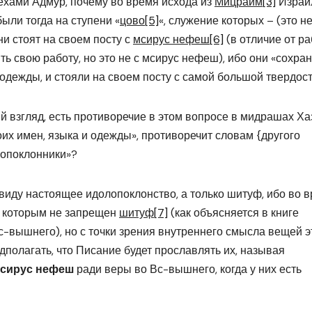
ехами Адмур, почему во время исхода из
Мицраим
[3]
Израи
были тогда на ступени «
цово
[5]
«, служение которых – (это н
ни стоят на своем посту с
мсирус нефеш
[6]
(в отличие от ра
ить свою работу, но это не с мсирус нефеш), ибо они «сохра
 одежды, и стояли на своем посту с самой большой твердост
вый взгляд, есть противоречие в этом вопросе в мидрашах Ха
оих имен, языка и одежды», противоречит словам {другого
лопоклонники»?
 виду настоящее идолопоклонство, а только шитуф, ибо во 
х, которым не запрещен
шитуф
[7]
(как объясняется в книге
-вышнего), но с точки зрения внутреннего смысла вещей э
дполагать, что Писание будет прославлять их, называя
сирус нефеш
ради веры во Вс-вышнего, когда у них есть