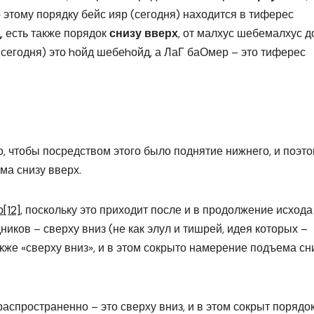
 этому порядку бейс ияр (сегодня) находится в тиферес
, есть также порядок
снизу вверх
, от малхус шебемалхус д
(сегодня) это hойд шебеhойд, а ЛаГ баОмер – это тиферес
, чтобы посредством этого было поднятие нижнего, и поэто
ма снизу вверх.
р
[12]
, поскольку это приходит после и в продолжение исхода
иков – сверху вниз (не как элул и тишрей, идея которых –
также «сверху вниз», и в этом сокрыто намерение подъема сн
распространенно – это сверху вниз, и в этом сокрыт порядо