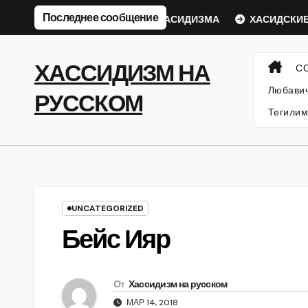
Перейти
Последнее сообщение
й Ребе
ФИЛОСОФИЯ ХАСИДИЗМА
ХАСИДСКИЕ ИСТ
к
содержанию
ХАССИДИЗМ НА
С
Любавич
РУССКОМ
Тегилим
UNCATEGORIZED
Бейс Ияр
От
Хассидизм на русском
МАР 14, 2018