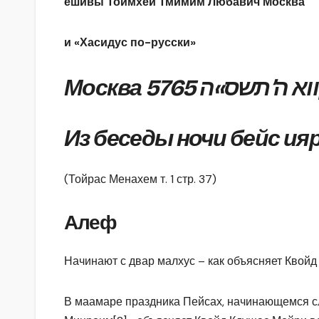
ешивы Тоймхей Тмимим Любавич Москва
и «Хасидус по-русски»
Москва 5765 ’תשס»ה
Из беседы ночи бейс ияр
(Тойрас Менахем т. 1 стр. 37)
Алеф
Начинают с двар малхус – как объясняет Квой
В маамаре праздника Пейсах, начинающемся с