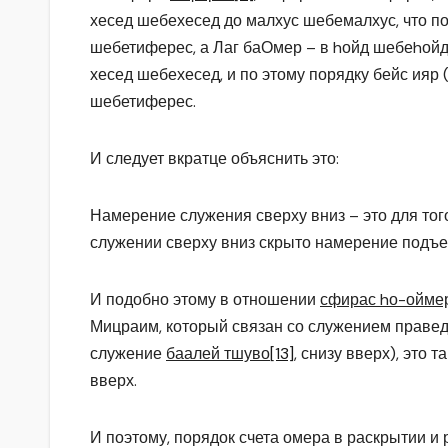
хесед шебехесед до малхус шебемалхус, что по
шебетиферес, а Лаг баОмер – в hойд шебеhойд
хесед шебехесед, и по этому порядку бейс ияр 
шебетиферес.
И следует вкратце объяснить это:
Намерение служения сверху вниз – это для того
служении сверху вниз скрыто намерение подъе
И подобно этому в отношении
сфирас hо-ойме
Мицраим, который связан со служением праведн
служение
баалей тшуво
[13]
, снизу вверх), это 
вверх.
И поэтому, порядок счета омера в раскрытии и 