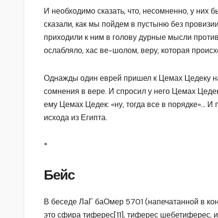
И необходимо сказать, что, несомненно, у них б
сказали, как мы пойдем в пустыню без провизии
приходили к ним в голову дурные мысли против
ослабляло, хас ве-шолом, веру, которая происх
Однажды один еврей пришел к Цемах Цедеку 
сомнения в вере. И спросил у него Цемах Цедек:
ему Цемах Цедек: «ну, тогда все в порядке»… 
исхода из Египта.
*
Бейс
В беседе ЛаГ баОмер 5701 (напечатанной в кон
это сфира
тиферес
[11]
, тиферес шебетиферес, и