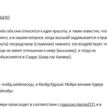
йд
[15]
:
бо оба они относятся к идее красоты, и также известно, что
его, и в нашем вопросе, когда высший задумывается о кра
ута} посредством {служения} нижнего, это воздействует, ч
 еще не имеет отношение к нему {высшему}, и тогда он
объясняется в Сидур, Шаар лаг баомер).
а: «hойд шебехесед», и Квойд Кдушас Мойри вехами Адмур
беhойд».
в мире происходит в соответствии с
hашгохо протис
[17]
, и в