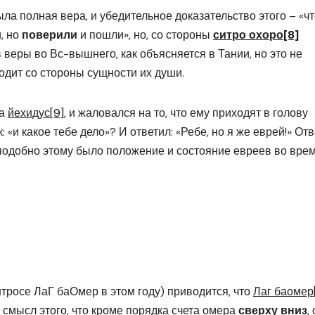
ыла полная вера, и убедительное доказательство этого – «чт
, но
поверили
и пошли», но, со стороны
ситро охоро
[8]
 веры во Вс-вышнего, как объясняется в Тании, но это не
одит со стороны сущности их души.
на
йехидус
[9]
, и жаловался на то, что ему приходят в голову
 «и какое тебе дело»? И ответил: «Ребе, но я же еврей!» От
И подобно этому было положение и состояние евреев во вре
тросе ЛаГ баОмер в этом году) приводится, что
Лаг баомер
 смысл этого, что кроме порядка счета омера
сверху вниз
,