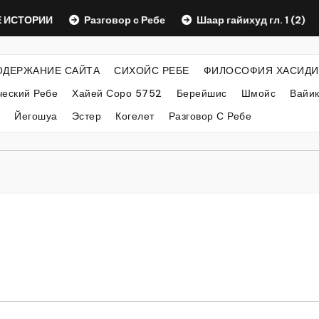
ОРИИ
Разговор с Ребе
Шаар гайихуд гл. 1 (2)
ОДЕРЖАНИЕ САЙТА
СИХОЙС РЕБЕ
ФИЛОСОФИЯ ХАСИДИ
еский Ребе
Хайей Соро 5752
Берейшис
Шмойс
Вайи
Йегошуа
Эстер
Когелет
Разговор С Ребе