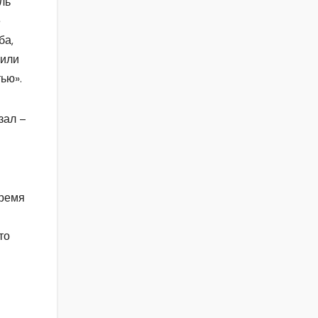
ль
е
ба,
нили
ью».
зал –
время
то