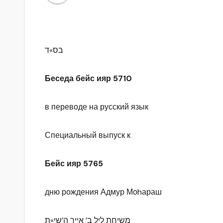
בס»ד
Беседа бейс ияр 5710
в переводе на русский язык
Специальный выпуск к
Бейс ияр 5765
дню рождения Адмур Моhараш
משיחת ליל ב’ אייר ה’שי»ת