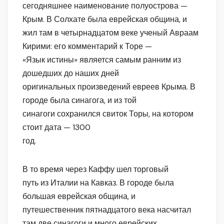
сегодняшнее наименование полуострова —
Крым. В Солхате была еврейская община, и
жил там в четырнадцатом веке ученый Авраам
Кирими: его комментарий к Торе —
«Язык истины» является самым ранним из
дошедших до наших дней
оригинальных произведений евреев Крыма. В
городе была синагога, и из той
синагоги сохранился свиток Торы, на котором
стоит дата — 1300
год.
В то время через Каффу шел торговый
путь из Италии на Кавказ. В городе была
большая еврейская община, и
путешественник пятнадцатого века насчитал
там две синагоги и много еврейских