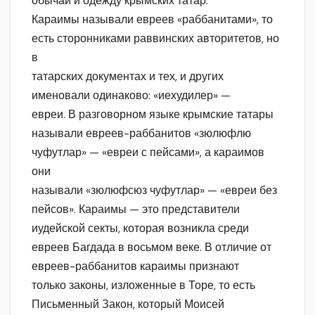
обычаи и одежду крымских татар.
Караимы называли евреев «раббанитами», то
есть сторонниками раввинских авторитетов, но
в
татарских документах и тех, и других
именовали одинаково: «иехудилер» —
евреи. В разговорном языке крымские татары
называли евреев-раббанитов «зюлюфлю
чуфутлар» — «евреи с пейсами», а караимов
они
называли «зюлюфсюз чуфутлар» — «евреи без
пейсов». Караимы — это представители
иудейской секты, которая возникла среди
евреев Багдада в восьмом веке. В отличие от
евреев-раббанитов караимы признают
только законы, изложенные в Торе, то есть
Письменный Закон, который Моисей