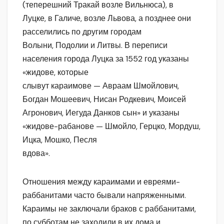
(теперешний Тракай возле Вильнюса), в
Луцке, в Галиче, возле Львова, а позднее они
расселились по другим городам
Волыни, Подолии и Литвы. В переписи
населения города Луцка за 1552 год указаны
«жидове, которые
слывут караимове — Авраам Шмойлович,
Богдан Мошеевич, Нисан Родкевич, Моисей
Агронович, Иегуда Данков сын» и указаны
«жидове-рабанове — Шмойло, Герцко, Мордуш,
Ицка, Мошко, Песля
вдова».
Отношения между караимами и евреями-
раббанитами часто бывали напряженными.
Караимы не заключали браков с раббанитами,
по субботам не заходили в их дома и