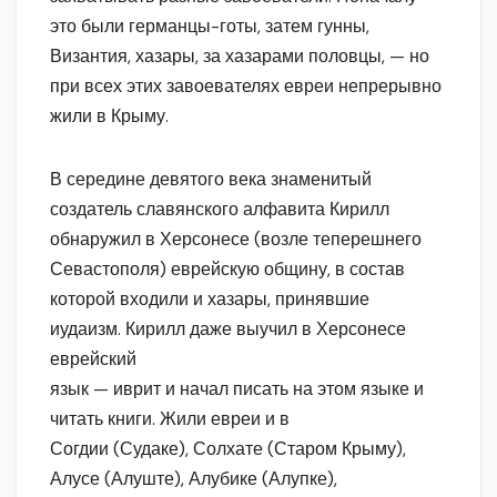
это были германцы-готы, затем гунны,
Византия, хазары, за хазарами половцы, — но
при всех этих завоевателях евреи непрерывно
жили в Крыму.
В середине девятого века знаменитый
создатель славянского алфавита Кирилл
обнаружил в Херсонесе (возле теперешнего
Севастополя) еврейскую общину, в состав
которой входили и хазары, принявшие
иудаизм. Кирилл даже выучил в Херсонесе
еврейский
язык — иврит и начал писать на этом языке и
читать книги. Жили евреи и в
Согдии (Судаке), Солхате (Старом Крыму),
Алусе (Алуште), Алубике (Алупке),