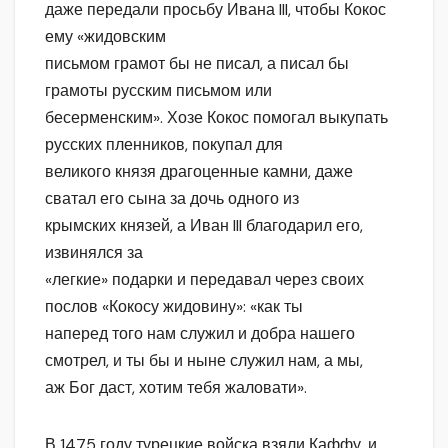
даже передали просьбу Ивана III, чтобы Кокос
ему «жидовским
письмом грамот бы не писал, а писал бы
грамоты русским письмом или
бесерменским». Хозе Кокос помогал выкупать
русских пленников, покупал для
великого князя драгоценные камни, даже
сватал его сына за дочь одного из
крымских князей, а Иван III благодарил его,
извинялся за
«легкие» подарки и передавал через своих
послов «Кокосу жидовину»: «как ты
наперед того нам служил и добра нашего
смотрел, и ты бы и ныне служил нам, а мы,
аж Бог даст, хотим тебя жаловати».
В 1475 году турецкие войска взяли Каффу, и