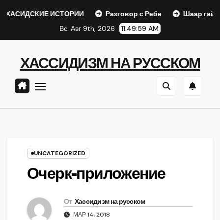
Перейти
КИЕ ИСТОРИИ
Разговор с Ребе
Шаар гайихуд гл. 1 (
к
Вс. Авг 9th, 2026
11:50:00 AM
содержанию
ХАССИДИЗМ НА РУССКОМ
UNCATEGORIZED
Очерк-приложение
От
Хассидизм на русском
МАР 14, 2018