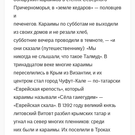
Причерноморья, в «земле кедаров» — половцев
и
печенегов. Караимы по субботам не выходили
из своих домов и не резали хлеб,
субботние вечера проводили в темноте, — «и
они сказали (путешественнику): «Мы
никогда не слышали, что такое Талмуд». В
тринадцатом веке многие караимы
переселились в Крым из Византии, и их
центром стал город Чуфут-Кале — по-татарски
«Еврейская крепость», который
караимы называли «Сёла гаиегудим» —
«Еврейская скала». В 1392 году великий князь
литовский Витовт разбил крымских татар и
угнал на север многих пленников: среди
них были и караимы. Их поселили в Троках