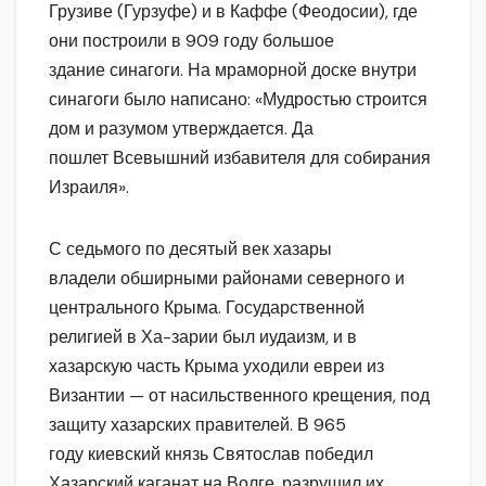
Грузиве (Гурзуфе) и в Каффе (Феодосии), где
они построили в 909 году большое
здание синагоги. На мраморной доске внутри
синагоги было написано: «Мудростью строится
дом и разумом утверждается. Да
пошлет Всевышний избавителя для собирания
Израиля».
С седьмого по десятый век хазары
владели обширными районами северного и
центрального Крыма. Государственной
религией в Ха-зарии был иудаизм, и в
хазарскую часть Крыма уходили евреи из
Византии — от насильственного крещения, под
защиту хазарских правителей. В 965
году киевский князь Святослав победил
Хазарский каганат на Волге, разрушил их