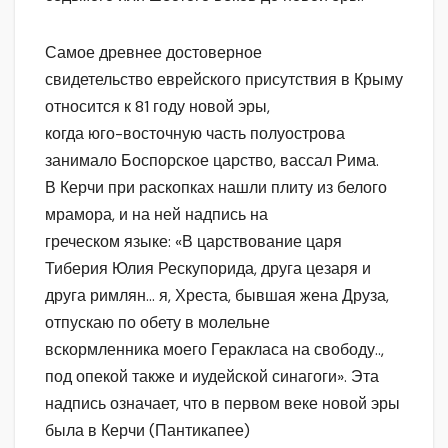
Самое древнее достоверное
свидетельство еврейского присутствия в Крыму
относится к 81 году новой эры,
когда юго-восточную часть полуострова
занимало Боспорское царство, вассал Рима.
В Керчи при раскопках нашли плиту из белого
мрамора, и на ней надпись на
греческом языке: «В царствование царя
Тиберия Юлия Рескупорида, друга цезаря и
друга римлян… я, Хреста, бывшая жена Друза,
отпускаю по обету в молельне
вскормленника моего Геракласа на свободу..,
под опекой также и иудейской синагоги». Эта
надпись означает, что в первом веке новой эры
была в Керчи (Пантикапее)