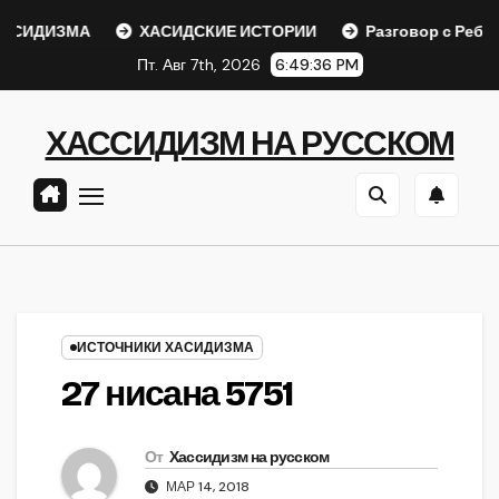
Перейти
СИДИЗМА
ХАСИДСКИЕ ИСТОРИИ
Разговор с Ребе
к
Пт. Авг 7th, 2026
6:49:37 PM
содержанию
ХАССИДИЗМ НА РУССКОМ
ИСТОЧНИКИ ХАСИДИЗМА
27 нисана 5751
От
Хассидизм на русском
МАР 14, 2018