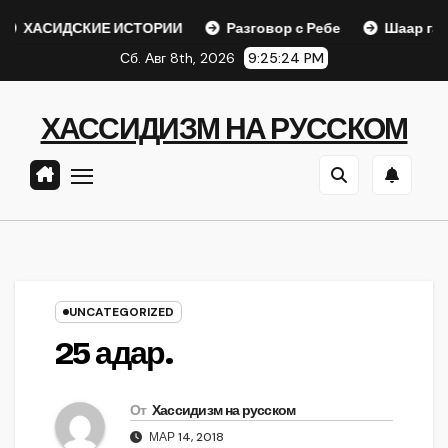
Перейти
ИДСКИЕ ИСТОРИИ
Разговор с Ребе
Шаар гайихуд гл.
к
Сб. Авг 8th, 2026
9:25:24 PM
содержанию
ХАССИДИЗМ НА РУССКОМ
UNCATEGORIZED
25 адар.
От
Хассидизм на русском
МАР 14, 2018