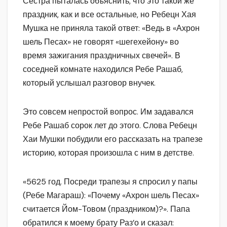
Сестра пыталась объяснить, что это такой же
праздник, как и все остальные, но Ребецн Хая
Мушка не приняла такой ответ: «Ведь в «Ахрон
шель Песах» не говорят «шегехейону» во
время зажигания праздничных свечей». В
соседней комнате находился Ребе Рашаб,
который услышал разговор внучек.
Это совсем непростой вопрос. Им задавался
Ребе Рашаб сорок лет до этого. Слова Ребецн
Хаи Мушки побудили его рассказать на трапезе
историю, которая произошла с ним в детстве.
«5625 год. Посреди трапезы я спросил у папы
(Ребе Магараш): «Почему «Ахрон шель Песах»
считается Йом-Товом (праздником)?». Папа
обратился к моему брату Раз’о и сказал: