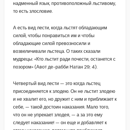
надменный язык, противоположный льстивому,
то есть злословие.
А есть вид лести, когда льстят обладающим
силой, чтобы понравиться им и чтобы
обладающие силой превозносили и
возвеличивали льстеца. О таких сказали
мудрецы: «Кто льстит ради почести, останется с
позором» (Авот де-рабби Натан 29; 4).
Четвертый вид лести — это когда льстец
присоединяется к злодею. Он не льстит злодею
и не хвалит его, но дружит с ним и приближает к
себе, — такой достоин наказания. Мало того,
что он не упрекает злодея, — а за это ему
следует наказание! — он еще и добавляет к