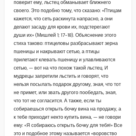
поверит ему, льстец обманывает ближнего
своего. Это подобно тому, что сказано: «Птицам
кажется, что сеть раскинута напрасно, а они
делают засаду для крови их, подстерегают
души их» (Мишлей 1; 17-18). Объяснение этого
стиха таково: птицеловы разбрасывают зерна
пшеницы и накрывают сетью, а птицы
прилетают клевать пшеницу и улавливаются
сетью, — вот на что похож такой льстец. И
мудрецы запретили льстить и говорят, что
нельзя посылать подарок другому, зная, что тот
не примет, или звать другого пообедать, зная,
что тот не согласится. А также, если ты
собираешься открыть бочку вина на продажу, а
к тебе приходит некто купить вина, — не говори
ему: «Я собираюсь открыть бочку для тебя!» Все
это и подобное этому называется «воровство