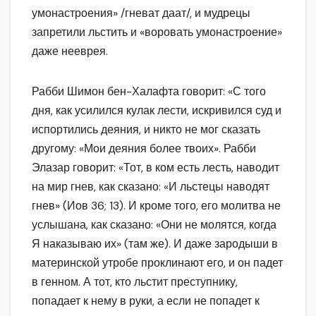
умонастроения» /гневат даат/, и мудрецы
запретили льстить и «воровать умонастроение»
даже нееврея.
Рабби Шимон бен-Халафта говорит: «С того
дня, как усилился кулак лести, искривился суд и
испортились деяния, и никто не мог сказать
другому: «Мои деяния более твоих». Рабби
Элазар говорит: «Тот, в ком есть лесть, наводит
на мир гнев, как сказано: «И льстецы наводят
гнев» (Иов 36; 13). И кроме того, его молитва не
услышана, как сказано: «Они не молятся, когда
Я наказываю их» (там же). И даже зародыши в
материнской утробе проклинают его, и он падет
в генном. А тот, кто льстит преступнику,
попадает к нему в руки, а если не попадет к