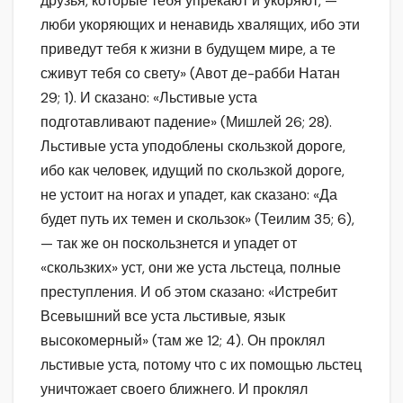
друзья, которые тебя упрекают и укоряют, —
люби укоряющих и ненавидь хвалящих, ибо эти
приведут тебя к жизни в будущем мире, а те
сживут тебя со свету» (Авот де-рабби Натан
29; 1). И сказано: «Льстивые уста
подготавливают падение» (Мишлей 26; 28).
Льстивые уста уподоблены скользкой дороге,
ибо как человек, идущий по скользкой дороге,
не устоит на ногах и упадет, как сказано: «Да
будет путь их темен и скользок» (Теилим 35; 6),
— так же он поскользнется и упадет от
«скользких» уст, они же уста льстеца, полные
преступления. И об этом сказано: «Истребит
Всевышний все уста льстивые, язык
высокомерный» (там же 12; 4). Он проклял
льстивые уста, потому что с их помощью льстец
уничтожает своего ближнего. И проклял