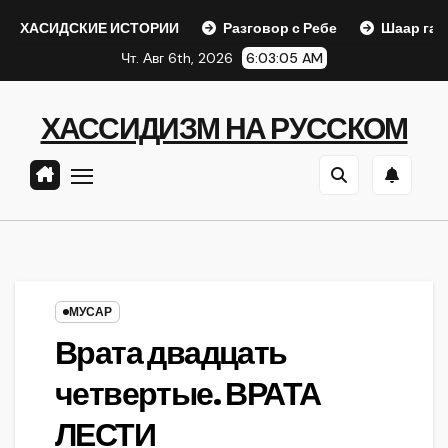
Перейти
СКИЕ ИСТОРИИ
Разговор с Ребе
Шаар гайихуд гл. 1 
к
Чт. Авг 6th, 2026
6:03:06 AM
содержанию
ХАССИДИЗМ НА РУССКОМ
МУСАР
Врата двадцать
четвертые. ВРАТА
ЛЕСТИ