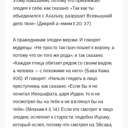
этому наказанию, потому что приближает
злодея к себе, как сказано: «Так как ты
объединился с Ахазъяу, разрушит Всевышний
дело твое» (Диврей а-ямим II 20; 37).
А праведникам злодеи мерзки. И говорят
мудрецы: «Не просто так грач пошел к ворону, а
потому что он того же рода», и так сказано:
«Каждая птица обитает рядом со своим видом,
а человек — с похожими на него» (Бава Кама
92б). И говорят: «Нельзя глядеть в лицо
преступника, как сказано: «Если бы я не
почитал Иеошафата, царя Иудеи, то и не
посмотрел бы на тебя и не взглянул бы на
тебя» (Млахим II 3; 14). Если кто смотрит в лицо
злодею, ослепнет к старости, подобно Ицхаку,
который ослеп, потому что смотрел на Эйсава,