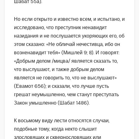
Шабат 55а).
Но если открыто и известно всем, и испытано, и
исследовано, что преступник ненавидит
назидания и не послушается укоряющих его, об
этом сказано: «Не обличай нечестивца, ибо он
возненавидит тебя» (Мишлей 9; 8). И говорят:
«Добрым делом /мицва/ является сказать то,
что выслушают, и также добрым делом
является не говорить то, что не выслушают»
(Евамот 656); и сказали, что лучше пусть
грешат неумышленно, чем станут преступать
Закон умышленно (Шабат 1486).
К восьмому виду лести относятся случаи,
подобные тому, когда некто слышит
злословящих и сквернословящих или