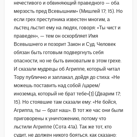
нечестивого и обвиняющий праведного — оба
мерзость пред Всевышним» (Мишлей 17; 15). Но
если грех преступника известен многим, а
льстец льстит ему на людях, говоря: «Ты чист и
праведен», — тем он оскорбляет Имя
Всевышнего и позорит Закон и Суд. Человек
обязан быть готовым подвергнуть себя
опасности, но не быть виноватым в этом грехе.
И сказали мудрецы об Агриппе, который читал
Тору публично и заплакал, дойдя до стиха: «Не
можешь поставить над собой /царем/
иноземца, который не брат тебе»
[1]
(Дварим 17;
15). Но стоявшие там сказали ему: «Не бойся,
Агриппа, ты — брат наш». В тот же час они были
приговорены к уничтожению, потому что
льстили Агриппе (Сота 41а). Так же тот, кто
судит, не должен никого бояться, как сказано: