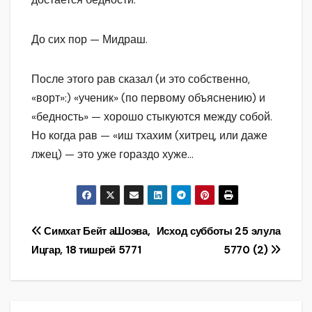
До сих пор — Мидраш.
После этого рав сказал (и это собственно,
«ворт»:) «ученик» (по первому объяснению) и
«бедность» — хорошо стыкуются между собой.
Но когда рав — «иш тхахим (хитрец, или даже
лжец) — это уже гораздо хуже…
Навигация
Симхат Бейт аШоэва,
Исход субботы 25 элула
Ицгар, 18 тишрей 5771
5770 (2)
по
записям