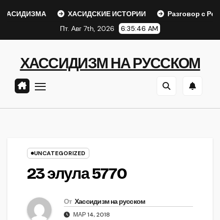
Перейти
АСИДИЗМА
ХАСИДСКИЕ ИСТОРИИ
Разговор с Ребе
к
Пт. Авг 7th, 2026
6:35:46 AM
содержанию
ХАССИДИЗМ НА РУССКОМ
UNCATEGORIZED
23 элула 5770
От
Хассидизм на русском
МАР 14, 2018