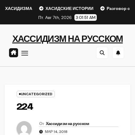
Перейти
 ХАСИДИЗМА
ХАСИДСКИЕ ИСТОРИИ
Разговор с Реб
к
Пт. Авг 7th, 2026
3:01:51 AM
содержанию
ХАССИДИЗМ НА РУССКОМ
UNCATEGORIZED
224
От
Хассидизм на русском
МАР 14, 2018