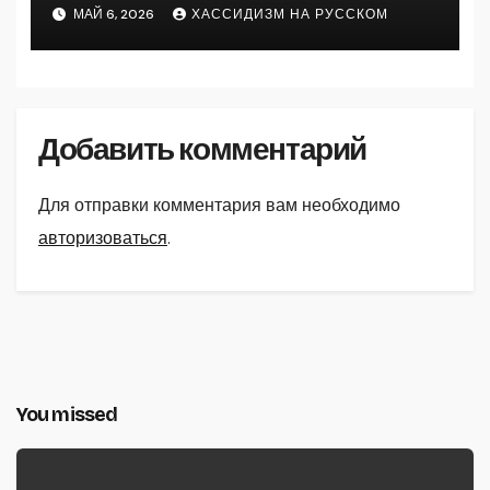
МАЙ 6, 2026
ХАССИДИЗМ НА РУССКОМ
Добавить комментарий
Для отправки комментария вам необходимо
авторизоваться
.
You missed