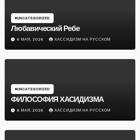
UNCATEGORIZED
Любавический Ребе
6 МАЯ, 2026
ХАССИДИЗМ НА РУССКОМ
UNCATEGORIZED
ФИЛОСОФИЯ ХАСИДИЗМА
6 МАЯ, 2026
ХАССИДИЗМ НА РУССКОМ