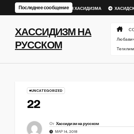
Перейти
Последнее сообщение
еский Ребе
ФИЛОСОФИЯ ХАСИДИЗМА
ХАСИДСКИЕ
к
содержанию
ХАССИДИЗМ НА
С
Любавич
РУССКОМ
Тегилим
UNCATEGORIZED
22
От
Хассидизм на русском
МАР 14, 2018