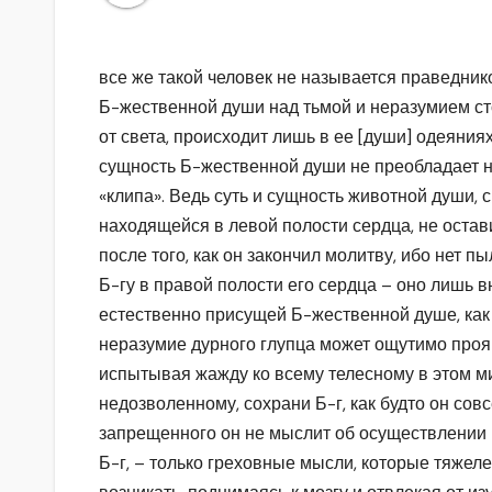
все же такой человек не называется праведник
Б-жественной души над тьмой и неразумием ст
от света, происходит лишь в ее [души] одеяниях
сущность Б-жественной души не преобладает н
«клипа». Ведь суть и сущность животной души, 
находящейся в левой полости сердца, не остав
после того, как он закончил молитву, ибо нет 
Б-гу в правой полости его сердца – оно лишь 
естественно присущей Б-жественной душе, как 
неразумие дурного глупца может ощутимо прояв
испытывая жажду ко всему телесному в этом ми
недозволенному, сохрани Б-г, как будто он сов
запрещенного он не мыслит об осуществлении н
Б-г, – только греховные мысли, которые тяжеле