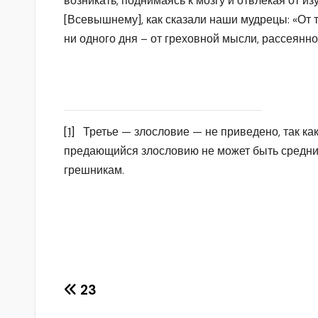
возникать, поднимаясь к мозгу и отвлекая от и
[Всевышнему], как сказали наши мудрецы: «От 
ни одного дня – от греховной мысли, рассеяннос
[1]
Третье — злословие — не приведено, так ка
предающийся злословию не может быть средним
грешникам.
Навигация
23