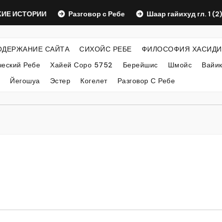
 ИСТОРИИ
Разговор с Ребе
Шаар гайихуд гл. 1 (2)
ОДЕРЖАНИЕ САЙТА
СИХОЙС РЕБЕ
ФИЛОСОФИЯ ХАСИДИ
еский Ребе
Хайей Соро 5752
Берейшис
Шмойс
Вайи
Йегошуа
Эстер
Когелет
Разговор С Ребе