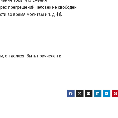
зучения Торы и служения
трех прегрешений человек не свободен
ти во время молитвы и т. д.»
[1]
.
к
, он должен быть причислен к