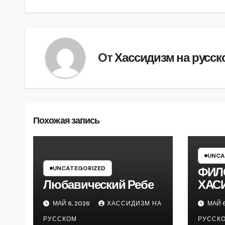
по
записям
От
Хассидизм на русск
Похожая запись
UNCA
UNCATEGORIZED
ФИЛ
Любавический Ребе
ХАС
МАЙ 6, 2026
ХАССИДИЗМ НА
МАЙ 6
РУССКОМ
РУССК