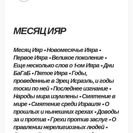
МЕСЯЦ ИЯР
Месяц Ияр • Новомесячье Ияра •
Первое Ияра • Великое поколение •
Еще несколько слов о 1-ом Ияра • Дни
БаГаБ • Пятое Ияра • Годы,
проведенные в Эрец Исраэль, и годы
тоски по ней • Последнее изгнание •
Народы мира изумлены • Смятение в
мире • Смятение среди Израиля • О
прошлых и нынешних грехах • Доводы
за и против • Грехи против заслуг • О
правлении нерелигиозных людей •