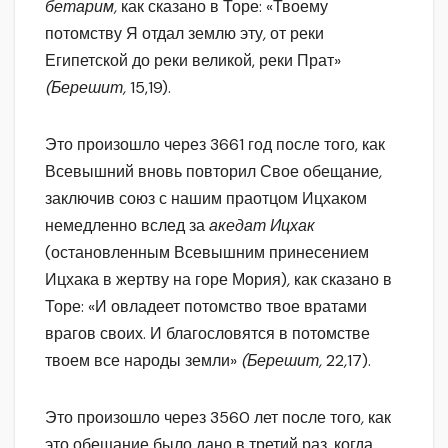
бетарим,
как сказано в Торе: «Твоему
потомству Я отдал землю эту
,
от реки
Египетской до реки великой, реки Прат»
(Берешит,
15,19).
Это произошло через 3661 год после того, как
Всевышний вновь повторил Свое обещание
,
заключив союз с нашим праотцом Ицхаком
немедленно вслед за
акедат Ицхак
(остановленным Всевышним принесением
Ицхака в жертву на горе Мория)
,
как сказано в
Торе: «И овладеет потомство твое вратами
врагов своих. И благословятся в потомстве
твоем все народы земли»
(Берешит,
22
,
17).
Это произошло через 3560 лет после того
,
как
это обещание было дано в третий раз, когда