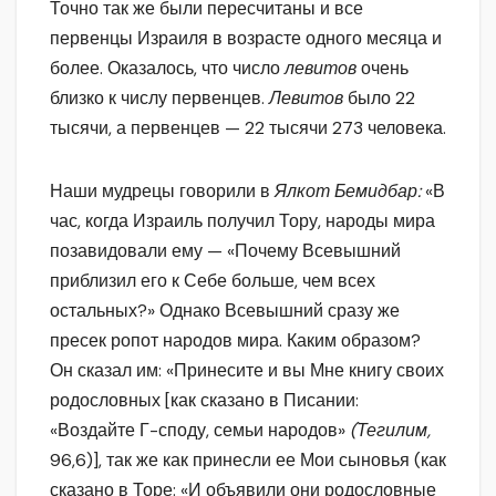
Точно так же были пересчитаны и все
первенцы Израиля в возрасте одного месяца и
более. Оказалось, что число
левитов
очень
близко к числу первенцев.
Левитов
было 22
тысячи, а первенцев — 22 тысячи 273 человека.
Наши мудрецы говорили в
Ялкот Бемидбар:
«В
час, когда Израиль получил Тору, народы мира
позавидовали ему — «Почему Всевышний
приблизил его к Себе больше, чем всех
остальных?» Однако Всевышний сразу же
пресек ропот народов мира. Каким образом?
Он сказал им: «Принесите и вы Мне книгу своих
родословных [как сказано в Писании:
«Воздайте Г-споду, семьи народов»
(Тегилим,
96,6)], так же как принесли ее Мои сыновья (как
сказано в Торе: «И объявили они родословные