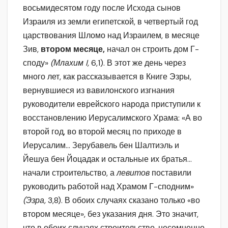
восьмидесятом году после Исхода сынов
Израиля из земли египетской, в четвертый год
царствования Шломо над Израилем, в месяце
Зив,
втором месяце,
начал он строить дом Г-
споду»
(Млахим I,
6,1). В этот же день через
много лет, как рассказывается в Книге Эзры,
вернувшиеся из вавилонского изгнания
руководители еврейского народа приступили к
восстановлению Иерусалимского Храма: «А во
второй год, во второй месяц по приходе в
Иерусалим… Зерубавель бен Шалтиэль и
Йешуа бен Йоцадак и остальные их братья…
начали строительство, а
левитов
поставили
руководить работой над Храмом Г-сподним»
(Эзра,
3,8). В обоих случаях сказано только «во
втором месяце», без указания дня. Это значит,
что в обоих случаях строительство
,
несомненно