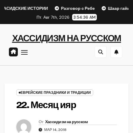
Перейти
ИЕ ИСТОРИИ
Разговор с Ребе
Шаар гайихуд гл. 1 (2)
к
Пт. Авг 7th, 2026
3:54:37 AM
содержанию
ХАССИДИЗМ НА РУССКОМ
ЕВРЕЙСКИЕ ПРАЗДНИКИ И ТРАДИЦИИ
22. Месяц ияр
От
Хассидизм на русском
МАР 14, 2018