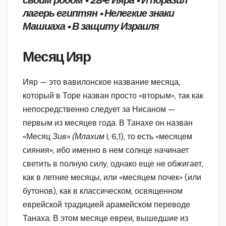
своим родом • 28-е Ияра • И поразил
лагерь египтян • Нелегкие знаки
Машиаха • В защиту Израиля
Месяц Ияр
Ияр — это вавилонское название месяца,
который в Торе назван просто «вторым», так как
непосредственно следует за Нисаном —
первым из месяцев года. В Танахе он назван
«Месяц
Зив» (Млахим
I, 6,1), то есть «месяцем
сияния», ибо именно в нем солнце начинает
светить в полную силу, однако еще не обжигает,
как в летние месяцы, или «месяцем почек» (или
бутонов), как в классическом, освященном
еврейской традицией арамейском переводе
Танаха. В этом месяце евреи, вышедшие из