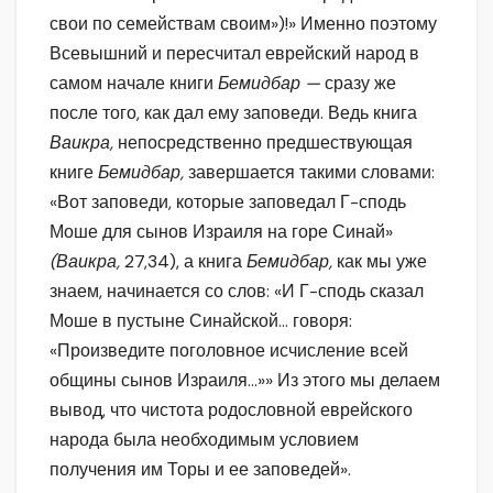
свои по семействам своим»)!» Именно поэтому
Всевышний и пересчитал еврейский народ в
самом начале книги
Бемидбар —
сразу же
после того, как дал ему заповеди. Ведь книга
Ваикра,
непосредственно предшествующая
книге
Бемидбар,
завершается такими словами:
«Вот заповеди, которые заповедал Г-сподь
Моше для сынов Израиля на горе Синай»
(Ваикра,
27,34), а книга
Бемидбар,
как мы уже
знаем, начинается со слов: «И Г-сподь сказал
Моше в пустыне Синайской… говоря:
«Произведите поголовное исчисление всей
общины сынов Израиля…»» Из этого мы делаем
вывод, что чистота родословной еврейского
народа была необходимым условием
получения им Торы и ее заповедей».