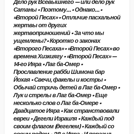
Дело рук Всевышнего — или дело рук
Сатаны • Поэтому… • Однако… •
«Второй Песах» • Отличие пасхальной
жертвы от других
жертвоприношений • За что мы
ущемлены? • Коротко о законах
«Второго Песаха» • «Второй Песах» во
времена Хизкиягу • «Второй Песах» —
14-го Ияра • Лаг ба-Омер •
Прославление рабби Шимона бар
Йохая • Свечи, факелы и костры •
Обычай стричь детей в Лаг ба-Омер •
Лук и стрелы в Лаг ба-Омер • Еще
несколько слов о Лаг ба-Омере •
Двадцатое Ияра • Как странствовали
евреи • Дегели Израиля • Каждый под
своим флагом (дегелем) • Каждый со