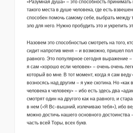
«Разумная душа» – это способность принимать
такого места в душе человека, где есть взвеше
способен помочь самому себе, выбрать между тем
зло для него. Нужно пробудить это и укрепить эт
Назовем это способностью смотреть на того, кт
сидит напротив меня – и возможно, пришел пол
равного. Это популярное сегодня выражение – 
я сам «хорошо если человек» – очень очень лег
который во мне. В тот момент, когда я сам вед
возносясь над другим – я уже скотина. Но «как 
человека к человеку» – ибо есть здесь два «адам
смотрят один на другого как на равного, и ста
в нем («Я Вс-вышний, излечиваю тебя»), ибо в
можно достичь нашего основного достоинства –
часть всей Торы, всех букв.