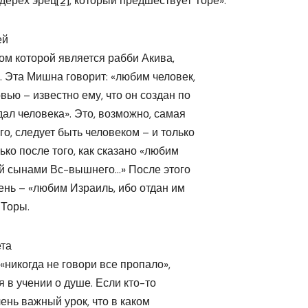
«дерех эрец
[2]
, который предшествует Торе».
ей
ом которой является рабби Акива,
. Эта Мишна говорит: «любим человек,
ью – известно ему, что он создан по
дал человека». Это, возможно, самая
о, следует быть человеком – и только
ько после того, как сказано «любим
ый сынами Вс-вышнего…» После этого
ень – «любим Израиль, ибо отдан им
 Торы.
ета
«никогда не говори все пропало»,
 в учении о душе. Если кто-то
ень важный урок, что в каком