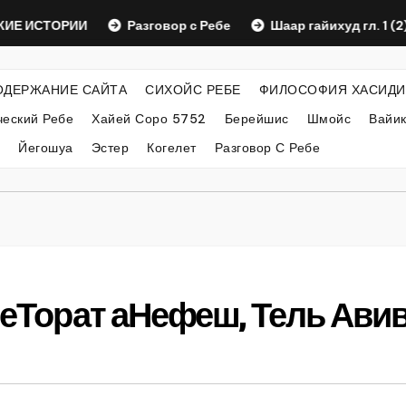
СТОРИИ
Разговор с Ребе
Шаар гайихуд гл. 1 (2)
ОДЕРЖАНИЕ САЙТА
СИХОЙС РЕБЕ
ФИЛОСОФИЯ ХАСИДИ
еский Ребе
Хайей Соро 5752
Берейшис
Шмойс
Вайи
Йегошуа
Эстер
Когелет
Разговор С Ребе
 леТорат аНефеш, Тель Ави