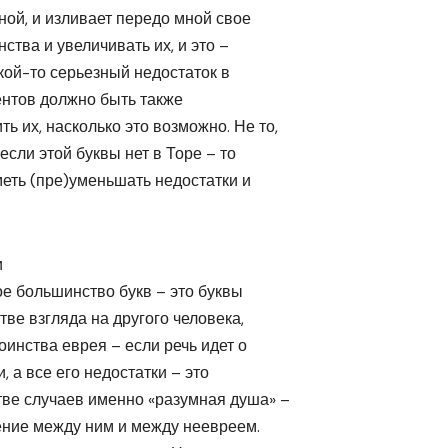
мной, и изливает передо мной свое
нства и увеличивать их, и это –
кой-то серьезный недостаток в
ентов должно быть также
 их, насколько это возможно. Не то,
если этой буквы нет в Торе – то
меть (пре)уменьшать недостатки и
и
ое большинство букв – это буквы
тве взгляда на другого человека,
оинства еврея – если речь идет о
 а все его недостатки – это
тве случаев именно «разумная душа» –
чение между ним и между неевреем.