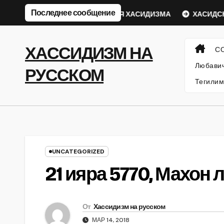
Перейти
Последнее сообщение
кий Ребе
ФИЛОСОФИЯ ХАСИДИЗМА
ХАСИДСКИЕ И
к
содержанию
ХАССИДИЗМ НА
С
Любавич
РУССКОМ
Тегилим
UNCATEGORIZED
21 ияра 5770, Махон
От
Хассидизм на русском
МАР 14, 2018