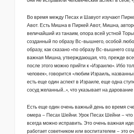
они не исправили человеческий аспект в себе, 
Во время между Песах и Шавуот изучают Пирк
Авот. Есть Мишна в Пиркей Авот, Мишна, автор
величайший из танаим, опора всей устной Торы
созданный по образу Вс-вышнего, особой любов
образу, как сказано «по образу Вс-вышнего соз
важная Мишна, утверждающая, что, прежде всег
после этого можно прийти к «Израилю». Ибо тол
человек», говорится «любим Израиль, названн
есть еще один аспект в Израиле, еще одна ступ
сосуд желанный…», что указывает на дарование
Есть еще один очень важный день во время сч
омера – Песах Шейни. Урок Песах Шейни – что 
всегда можно исправить. Это очень важная идея
работает советником или воспитателем – это оч