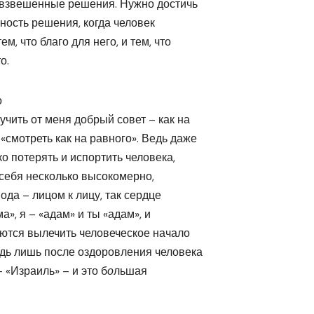
 взвешенные решения. Нужно достичь
нность решения, когда человек
, что благо для него, и тем, что
о.
о
учить от меня добрый совет – как на
«смотреть как на равного». Ведь даже
ко потерять и испортить человека,
у себя несколько высокомерно,
вода – лицом к лицу, так сердце
а», я – «адам» и ты «адам», и
раются вылечить человеческое начало
едь лишь после оздоровления человека
 «Израиль» – и это б
о
льшая