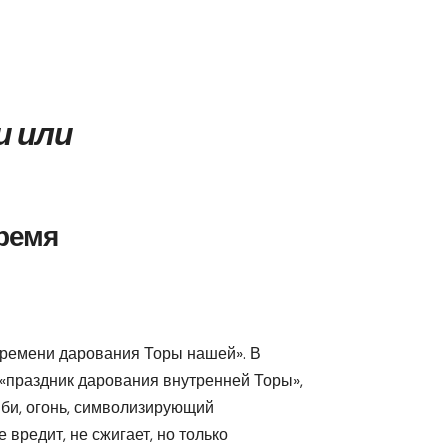
и или
время
времени дарования Торы нашей». В
«праздник дарования внутренней Торы»,
шби, огонь, символизирующий
 вредит, не сжигает, но только