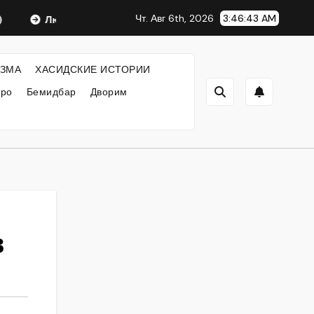
Чт. Авг 6th, 2026
3:46:44 AM
Любавический Ребе
ФИЛОСОФИЯ ХАСИДИЗМА
ЗМА
ХАСИДСКИЕ ИСТОРИИ
кро
Бемидбар
Дворим
в