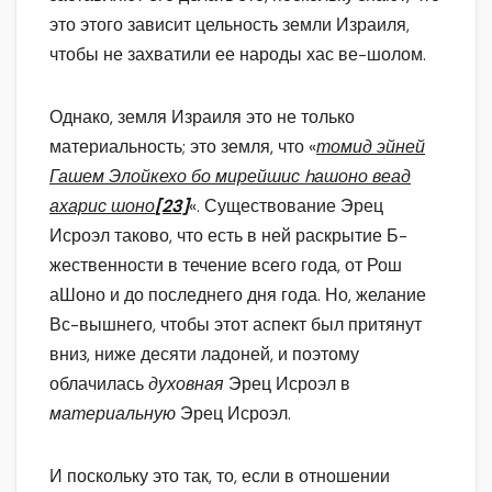
это этого зависит цельность земли Израиля,
чтобы не захватили ее народы хас ве-шолом.
Однако, земля Израиля это не только
материальность; это земля, что «
томид эйней
Гашем Элойкехо бо мирейшис hашоно веад
ахарис шоно
[23]
«. Существование Эрец
Исроэл таково, что есть в ней раскрытие Б-
жественности в течение всего года, от Рош
аШоно и до последнего дня года. Но, желание
Вс-вышнего, чтобы этот аспект был притянут
вниз, ниже десяти ладоней, и поэтому
облачилась
духовная
Эрец Исроэл в
материальную
Эрец Исроэл.
И поскольку это так, то, если в отношении