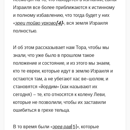
Израиля все более приближаются к истинному
и полному избавлению, что тогда будет у них
«
эрец тойво урхово
[4]
«, вся земля Израиля
полностью.
И об этом рассказывает нам Тора, чтобы мы
знали, что уже было в прошлом такое
положение и состояние, и из этого мы знаем,
кто те евреи, которые идут в землю Израиля и
остаются там, а не убегают хас ве-шолом, и
становятся «йордим» (как называют их
сегодня) – те, кто относятся к колену Леви,
которые не позволили, чтобы их заставили
ошибиться в грехе тельца.
В то время были «
эрев рав
[5]
«, которые