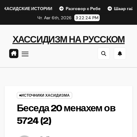
Перейти
КИЕ ИСТОРИИ
Разговор с Ребе
Шаар гайихуд гл. 1 (2
к
Чт. Авг 6th, 2026
3:22:25 PM
содержанию
ХАССИДИЗМ НА РУССКОМ
ИСТОЧНИКИ ХАСИДИЗМА
Беседа 20 менахем ов
5724 (2)