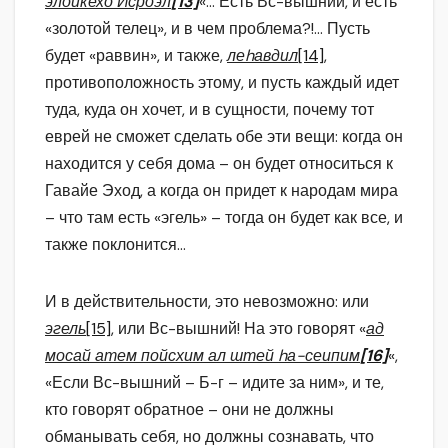
элойкехо Исроэл
[13]
«… Есть Вс-вышний, и есть
«золотой телец», и в чем проблема?!… Пусть
будет «раввин», и также,
леhавдил
[14]
,
противоположность этому, и пусть каждый идет
туда, куда он хочет, и в сущности, почему тот
еврей не сможет сделать обе эти вещи: когда он
находится у себя дома – он будет относиться к
Гавайе Эход, а когда он придет к народам мира
– что там есть «эгель» – тогда он будет как все, и
также поклонится…
И в действительности, это невозможно: или
эгель
[15]
, или Вс-вышний! На это говорят «
ад
мосай атем пойсхим ал штей hа-сеипим
[16]
«,
«Если Вс-вышний – Б-г – идите за ним», и те,
кто говорят обратное – они не должны
обманывать себя, но должны сознавать, что