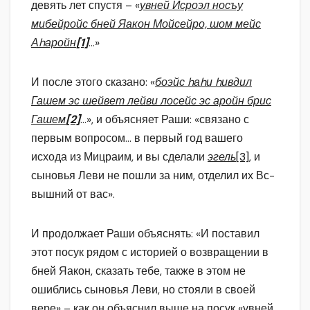
девять лет спустя – «
увней Исроэл носъу
мибейройс бней Яакон Мойсейро, шом мейс
Аhаройн
[1]
…»
И после этого сказано: «
боэйс hаhи hивдил
Гашем эс шейвет лейви лосейс эс аройн брис
Гашем
[2]
…», и объясняет Раши: «связано с
первым вопросом… в первый год вашего
исхода из Мицраим, и вы сделали
эгель
[3]
, и
сыновья Леви не пошли за ним, отделил их Вс-
вышний от вас».
И продолжает Раши объяснять: «И поставил
этот посук рядом с историей о возвращении в
бней Яакон, сказать тебе, также в этом не
ошиблись сыновья Леви, но стояли в своей
вере» – как он объяснил выше на посук «увней