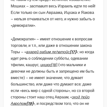
Мошиах –
заставит
весь Израиль идти по ней!
Если только он сын Авраама, Ицхака и Яакова
– нельзя отчаиваться от него, и нужно забыть о
«демократии».
«Демократия» – имеет отношение к вопросам
торговли, и т.п., или даже в отношении закона
Торы – «
ахарей рабим леhатойс
[17]
«; но когда
идет речь о соблюдении субботы, одевании
тфилин, кашрус,
цниюс
[18]
(что мальчики и
девочки не должны быть и запрещено им быть
вместе) – не имеет значение, что думает
большинство, или даже что думают все; даже
если «весь мир с одной стороны», но со второй
стороны стоит наш отец Авраам, «
эход hойо
Авроhом
[19]
«, и посредством того, что он не