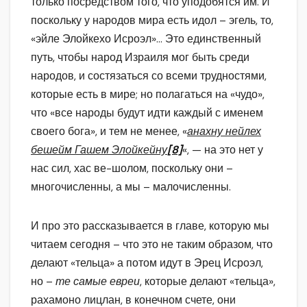
только посредством того, что уподобятся им. И
поскольку у народов мира есть идол – эгель, то,
«эйле Элойкехо Исроэл»… Это единственный
путь, чтобы народ Израиля мог быть среди
народов, и состязаться со всеми трудностями,
которые есть в мире; но полагаться на «чудо»,
что «все народы будут идти каждый с именем
своего бога», и тем не менее, «
анахну нейлех
бешейм Гашем Элойкейну
[8]
«, — на это нет у
нас сил, хас ве-шолом, поскольку они –
многочисленны, а мы – малочисленны.
И про это рассказывается в главе, которую мы
читаем сегодня – что это не таким образом, что
делают «тельца» а потом идут в Эрец Исроэл,
но –
те самые евреи
, которые делают «тельца»,
рахамоно лицлан, в конечном счете, они