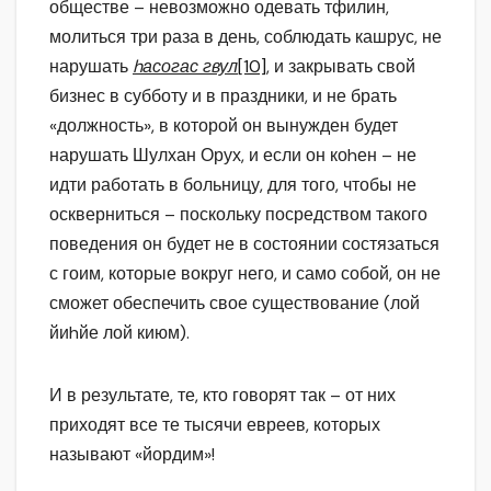
обществе – невозможно одевать тфилин,
молиться три раза в день, соблюдать кашрус, не
нарушать
hасогас гвул
[10]
, и закрывать свой
бизнес в субботу и в праздники, и не брать
«должность», в которой он вынужден будет
нарушать Шулхан Орух, и если он коhен – не
идти работать в больницу, для того, чтобы не
оскверниться – поскольку посредством такого
поведения он будет не в состоянии состязаться
с гоим, которые вокруг него, и само собой, он не
сможет обеспечить свое существование (лой
йиhйе лой киюм).
И в результате, те, кто говорят так – от них
приходят все те тысячи евреев, которых
называют «йордим»!