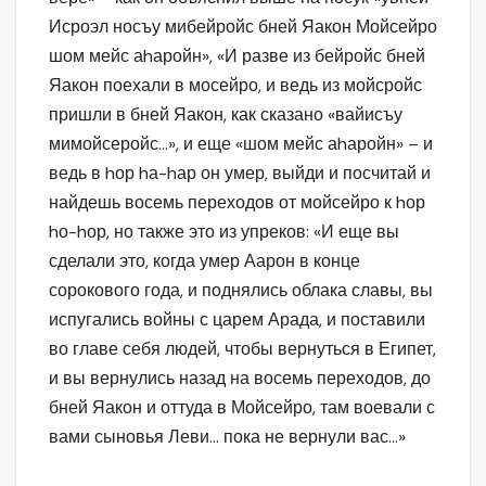
Исроэл носъу мибейройс бней Яакон Мойсейро
шом мейс аhаройн», «И разве из бейройс бней
Яакон поехали в мосейро, и ведь из мойсройс
пришли в бней Яакон, как сказано «вайисъу
мимойсеройс…», и еще «шом мейс аhаройн» – и
ведь в hор hа-hар он умер, выйди и посчитай и
найдешь восемь переходов от мойсейро к hор
hо-hор, но также это из упреков: «И еще вы
сделали это, когда умер Аарон в конце
сорокового года, и поднялись облака славы, вы
испугались войны с царем Арада, и поставили
во главе себя людей, чтобы вернуться в Египет,
и вы вернулись назад на восемь переходов, до
бней Яакон и оттуда в Мойсейро, там воевали с
вами сыновья Леви… пока не вернули вас…»