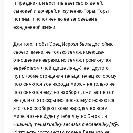
и праздники, и воспитывает своих детей,
сыновей и дочерей, к изучению Торы, Торы
истины, и исполнению ее заповедей в
ежедневной жизни.
Для того, чтобы Эрец Исроэл была достойна
своего имени, не только земля, имеющая
отношение к евреям, но земля, проникнутая
еврейством («а йидише ланд»), нет другого
пути, кроме отрицания тельца: телец, которому
поклоняются все народы мира – не только не
поклоняются ему, но наоборот, сжигают его, и
не делают это скрытно, поскольку стесняются
этого, но сообщают всем народам во всем
мире, что «не будет у тебя других Б-гов», и
«
шакейц тешакцейну весаэйв тесаавейну
[11]
«.
И это есть достоинство колена Леви, что не