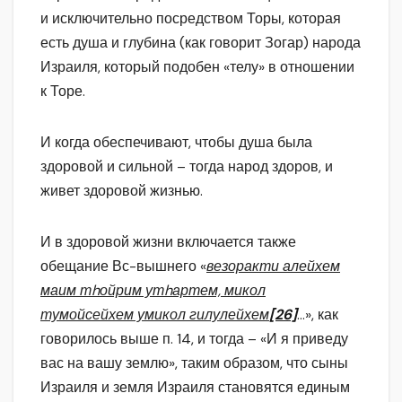
и исключительно посредством Торы, которая
есть душа и глубина (как говорит Зогар) народа
Израиля, который подобен «телу» в отношении
к Торе.
И когда обеспечивают, чтобы душа была
здоровой и сильной – тогда народ здоров, и
живет здоровой жизнью.
И в здоровой жизни включается также
обещание Вс-вышнего «
везоракти алейхем
маим тhойрим утhартем, микол
тумойсейхем умикол гилулейхем
[26]
…», как
говорилось выше п. 14, и тогда – «И я приведу
вас на вашу землю», таким образом, что сыны
Израиля и земля Израиля становятся единым