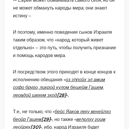
— Еврей может обманывать самого себя, но он
не может обмануть народы мира; они знают
истину –
И поэтому, именно поведение сынов Израиля
таким образом, что «народ, который живет
отдельно» – это путь, чтобы получить признание
и помощь народов мира.
И посредством этого приходят в конце концов к
исполнению обещания «
оз эhпойх эл амим
софо бруро, ликрой кулом бешейм Гашем,
леовдой шехем эход
[28]
«,
Т.е., не только, что «
бейс Яаков леху венейлхо
беойр Гашем
[29]
«, но также «
веhолху гоим
леойрех
[30]
«, ибо, народ Израиля будет