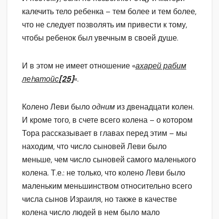
калечить тело ребенка – тем более и тем более,
что не следует позволять им привести к тому,
чтобы ребенок был увечным в своей душе.
И в этом не имеет отношение «
ахарей рабим
леhатойс
[25]
«.
Колено Леви было
одним
из двенадцати колен.
И кроме того, в счете всего колена – о котором
Тора рассказывает в главах перед этим – мы
находим, что число сыновей Леви было
меньше, чем число сыновей самого маленького
колена. Т.е.: не только, что колено Леви было
маленьким меньшинством относительно всего
числа сынов Израиля, но также в качестве
колена число людей в нем было мало