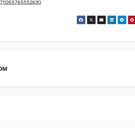
/1711265765552630
ом