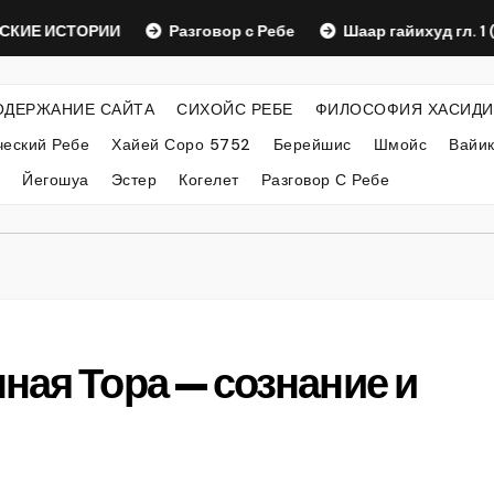
ИЕ ИСТОРИИ
Разговор с Ребе
Шаар гайихуд гл. 1 (2)
ОДЕРЖАНИЕ САЙТА
СИХОЙС РЕБЕ
ФИЛОСОФИЯ ХАСИДИ
еский Ребе
Хайей Соро 5752
Берейшис
Шмойс
Вайи
Йегошуа
Эстер
Когелет
Разговор С Ребе
ная Тора — сознание и