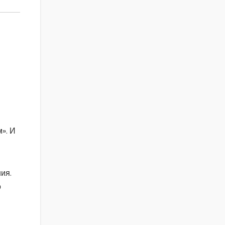
». И
ия.
о