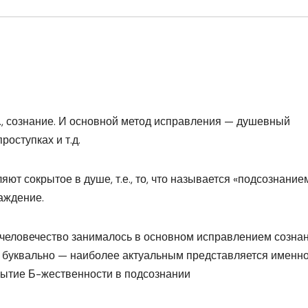
е., сознание. И основной метод исправления — душевный
роступках и т.д.
ют сокрытое в душе, т.е., то, что называется «подсознанием
аждение.
ет человечество занималось в основном исправлением сознан
» буквально — наиболее актуальным представляется именн
рытие Б-жественности в подсознании