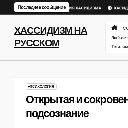
Перейти
Последнее сообщение
вический Ребе
ФИЛОСОФИЯ ХАСИДИЗМА
ХАСИДСК
к
содержанию
ХАССИДИЗМ НА
С
Любавич
РУССКОМ
Тегилим
ПСИХОЛОГИЯ
Открытая и сокровен
подсознание