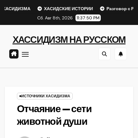
Перейти
ХАСИДИЗМА
ХАСИДСКИЕ ИСТОРИИ
Разговор с Ребе
к
Сб. Авг 8th, 2026
11:37:51 PM
содержанию
ХАССИДИЗМ НА РУССКОМ
ИСТОЧНИКИ ХАСИДИЗМА
Отчаяние — сети
животной души