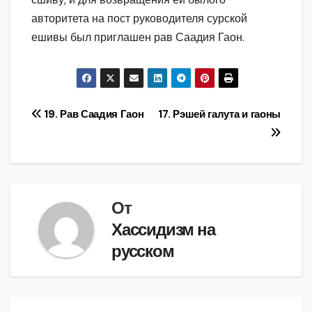
авторитета на пост руководителя сурской
ешивы был приглашен рав Саадия Гаон.
Навигация
19. Рав Саадия Гаон
17. Рэшей галута и гаоны
по
записям
От
Хассидизм на
русском