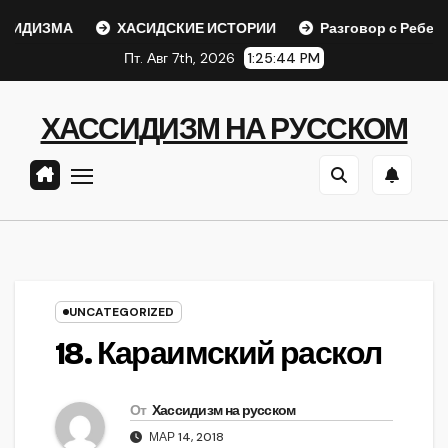
Перейти
ДИЗМА
ХАСИДСКИЕ ИСТОРИИ
Разговор с Ребе
к
Пт. Авг 7th, 2026
1:25:44 PM
содержанию
ХАССИДИЗМ НА РУССКОМ
UNCATEGORIZED
18. Караимский раскол
От
Хассидизм на русском
МАР 14, 2018