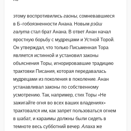
этому воспротивились
гаоны,
сомневавшиеся
в Б-гобоязненности Анана. Новым
рэйш
галута
стал брат Анана. В ответ Анан начал
яростную борьбу с мудрецами и Устной Торой.
Он утверждал, что только Письменная Тора
является истинной и установил законы
объяснения Торы, игнорировавшие традицию
трактовки Писания, которая передавалась
мудрецами из поколения в поколение. Анан
устанавливал законы по собственному
усмотрению. Так, например, стих Торы «Не
зажигайте огня во всех ваших владениях»
трактовался им, как запрет пользоваться огнем
в шабат, и караимы должны были сидеть в
темноте весь субботний вечер.
Алаха
же