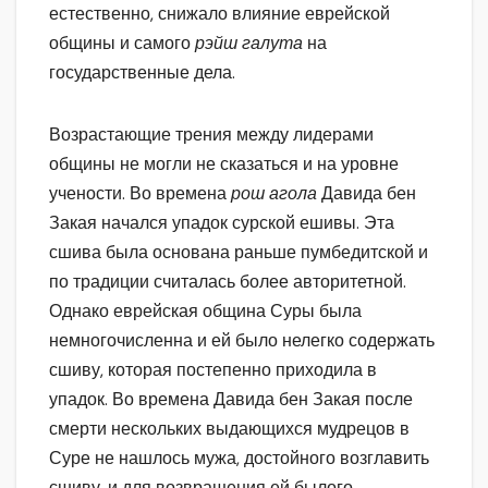
естественно, снижало влияние еврейской
общины и самого
рэйш галута
на
государственные дела.
Возрастающие трения между лидерами
общины не могли не сказаться и на уровне
учености. Во времена
рош агола
Давида бен
Закая начался упадок сурской ешивы. Эта
сшива была основана раньше пумбедитской и
по традиции считалась более авторитетной.
Однако еврейская община Суры была
немногочисленна и ей было нелегко содержать
сшиву, которая постепенно приходила в
упадок. Во времена Давида бен Закая после
смерти нескольких выдающихся мудрецов в
Суре не нашлось мужа, достойного возглавить
сшиву, и для возвращения ей былого