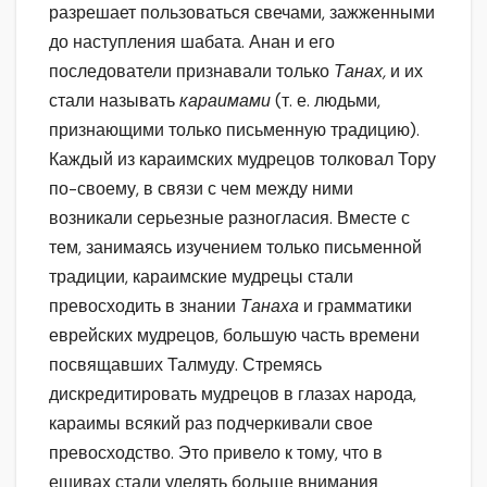
разрешает пользоваться свечами, зажженными
до наступления шабата. Анан и его
последователи признавали только
Танах,
и их
стали называть
караимами
(т. е. людьми,
признающими только письменную традицию).
Каждый из караимских мудрецов толковал Тору
по-своему, в связи с чем между ними
возникали серьезные разногласия. Вместе с
тем, занимаясь изучением только письменной
традиции, караимские мудрецы стали
превосходить в знании
Танаха
и грамматики
еврейских мудрецов, большую часть времени
посвящавших Талмуду. Стремясь
дискредитировать мудрецов в глазах народа,
караимы всякий раз подчеркивали свое
превосходство. Это привело к тому, что в
ешивах стали уделять больше внимания