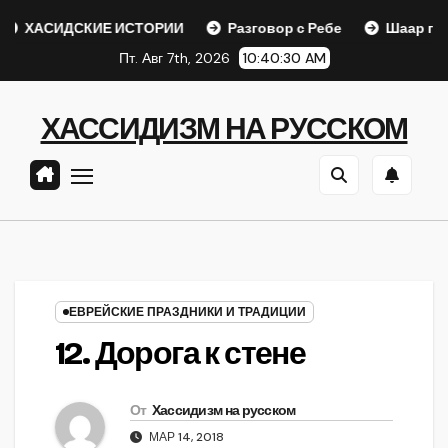
Перейти
ДСКИЕ ИСТОРИИ
Разговор с Ребе
Шаар гайихуд гл. 1
к
Пт. Авг 7th, 2026
10:40:31 AM
содержанию
ХАССИДИЗМ НА РУССКОМ
ЕВРЕЙСКИЕ ПРАЗДНИКИ И ТРАДИЦИИ
12. Дорога к стене
От
Хассидизм на русском
МАР 14, 2018