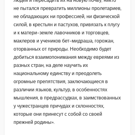
людей и пересадить их на новую почву; никто
не пытался превратить миллионы пролетариев,
не обладающих ни профессией, ни физической
силой, в крестьян и пастухов, привязать к плугу
и к матери-земле лавочников и торговцев,
маклеров и учеников бет-мидраша, горожан,
оторванных от природы. Необходимо будет
добиться взаимопонимания между евреями из
разных стран, на деле научить их
национальному единству и преодолеть
огромные препятствия, заключающиеся в
различии языков, культур, в особенностях
мышления, в предрассудках, в заимствованных
у чужестранцев причудах и склонностях,
которые они принесут с собой со своей
прежней родины».