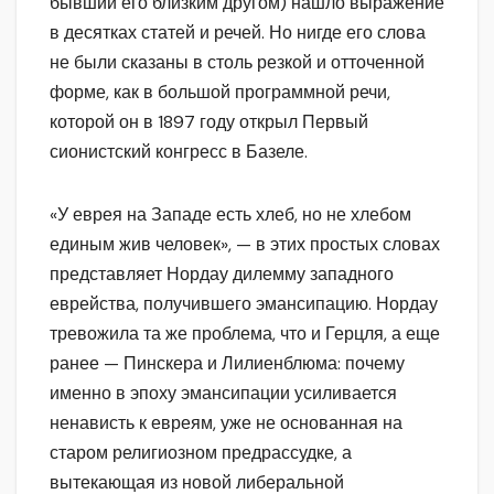
бывший его близким другом) нашло выражение
в десятках статей и речей. Но нигде его слова
не были сказаны в столь резкой и отточенной
форме, как в большой программной речи,
которой он в 1897 году открыл Первый
сионистский конгресс в Базеле.
«У еврея на Западе есть хлеб, но не хлебом
единым жив человек», — в этих простых словах
представляет Нордау дилемму западного
еврейства, получившего эмансипацию. Нордау
тревожила та же проблема, что и Герцля, а еще
ранее — Пинскера и Лилиенблюма: почему
именно в эпоху эмансипации усиливается
ненависть к евреям, уже не основанная на
старом религиозном предрассудке, а
вытекающая из новой либеральной