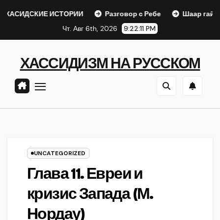
Перейти
КИЕ ИСТОРИИ
Разговор с Ребе
Шаар гайихуд гл. 1 (2
к
Чт. Авг 6th, 2026
9:22:12 PM
содержанию
ХАССИДИЗМ НА РУССКОМ
UNCATEGORIZED
Глава 11. Евреи и
кризис Запада (М.
Нордау)