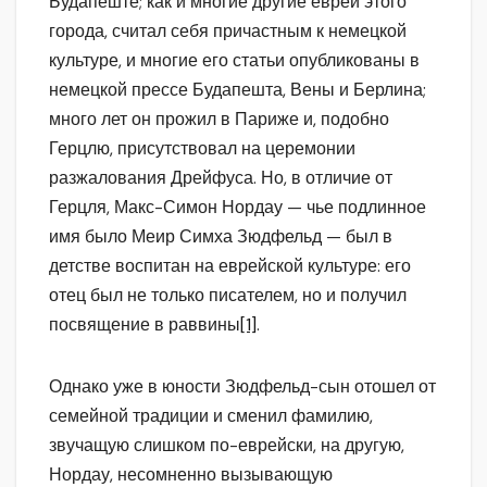
Будапеште; как и многие другие евреи этого
города, считал себя причастным к немецкой
культуре, и многие его статьи опубликованы в
немецкой прессе Будапешта, Вены и Берлина;
много лет он прожил в Париже и, подобно
Герцлю, присутствовал на церемонии
разжалования Дрейфуса. Но, в отличие от
Герцля, Макс-Симон Нордау — чье подлинное
имя было Меир Симха Зюдфельд — был в
детстве воспитан на еврейской культуре: его
отец был не только писателем, но и получил
посвящение в раввины
[1]
.
Однако уже в юности Зюдфельд-сын отошел от
семейной традиции и сменил фамилию,
звучащую слишком по-еврейски, на другую,
Нордау, несомненно вызывающую