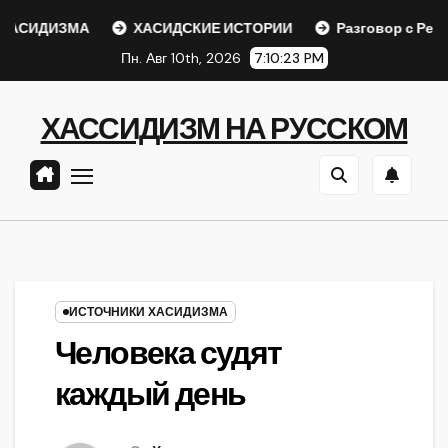
Перейти
СИДИЗМА
ХАСИДСКИЕ ИСТОРИИ
Разговор с Ребе
к
Пн. Авг 10th, 2026
7:10:24 PM
содержанию
ХАССИДИЗМ НА РУССКОМ
ИСТОЧНИКИ ХАСИДИЗМА
Человека судят
каждый день