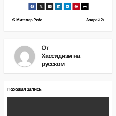
Навигация
Мителер Ребе
Ахарей
по
записям
От
Хассидизм на
русском
Похожая запись