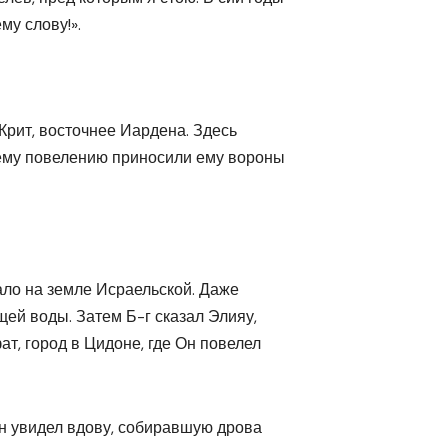
му слову!».
Крит, восточнее Иардена. Здесь
жьему повелению приносили ему вороны
ало на земле Исраельской. Даже
ей воды. Затем Б-г сказал Элияу,
т, город в Цидоне, где Он повелел
он увидел вдову, собиравшую дрова