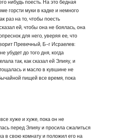
его нибудь поесть. На это бедная
оме горсти муки в кадке и немного
ак раз на то, чтобы поесть
казал ей, чтобы она не боялась, она
опреснок для него, уверяя ее, что
говорит Превечный, Б-г Исраелев:
е убудет до того дня, когда
ала так, как сказал ей Элияу, и
стощалась и масло в кувшине не
обычайной пищей все время, пока
се хуже и хуже, пока он не
лась перед Элияу и просила сжалиться
ка в свою комнату и положил его на