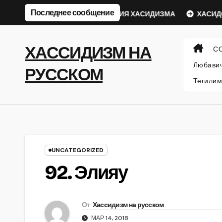
Перейти
Последнее сообщение
ческий Ребе
ФИЛОСОФИЯ ХАСИДИЗМА
ХАСИДСКИЕ
к
содержанию
ХАССИДИЗМ НА
С
Любавич
РУССКОМ
Тегилим
UNCATEGORIZED
92. Элияу
От
Хассидизм на русском
МАР 14, 2018