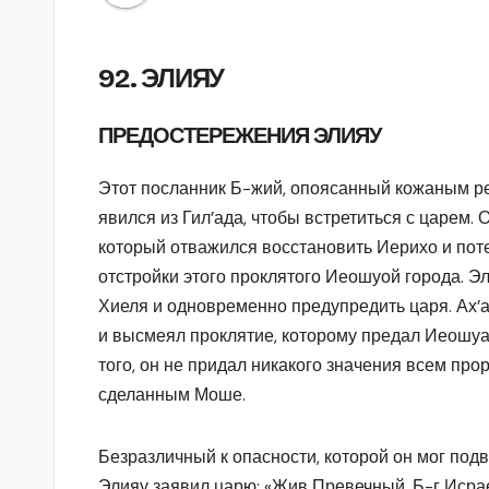
92. ЭЛИЯУ
ПРЕДОСТЕРЕЖЕНИЯ ЭЛИЯУ
Этот посланник Б-жий, опоясанный кожаным р
явился из Гил’ада, чтобы встретиться с царем. 
который отважился восстановить Иерихо и пот
отстройки этого проклятого Иеошуой города. Эл
Хиеля и одновременно предупредить царя. Ах’
и высмеял проклятие, которому предал Иеошуа 
того, он не придал никакого значения всем пр
сделанным Моше.
Безразличный к опасности, которой он мог под
Элияу заявил царю: «Жив Превечный, Б-г Исрае