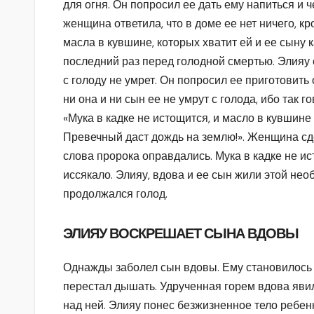
для огня. Он попросил ее дать ему напиться и ч
женщина ответила, что в доме ее нет ничего, кр
масла в кувшине, которых хватит ей и ее сыну к
последний раз перед голодной смертью. Элияу с
с голоду не умрет. Он попросил ее приготовить 
ни она и ни сын ее не умрут с голода, ибо так 
«Мука в кадке не истощится, и масло в кувшине н
Превечный даст дождь на землю!». Женщина сдел
слова пророка оправдались. Мука в кадке не и
иссякало. Элияу, вдова и ее сын жили этой не
продолжался голод.
ЭЛИЯУ ВОСКРЕШАЕТ СЫНА ВДОВЫ
Однажды заболел сын вдовы. Ему становилось в
перестал дышать. Удрученная горем вдова яви
над ней. Элияу понес безжизненное тело ребен