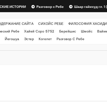
 ИСТОРИИ
Разговор с Ребе
Шаар гайихуд гл. 1 (2)
ОДЕРЖАНИЕ САЙТА
СИХОЙС РЕБЕ
ФИЛОСОФИЯ ХАСИДИ
еский Ребе
Хайей Соро 5752
Берейшис
Шмойс
Вайи
Йегошуа
Эстер
Когелет
Разговор С Ребе