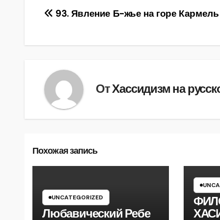
Навигация
93. Явление Б-жье на горе Кармель
по
записям
От
Хассидизм на русск
Похожая запись
UNCA
UNCATEGORIZED
ФИЛ
Любавический Ребе
ХАС