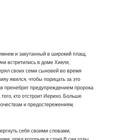
емнем и закутанный в широкий плащ,
Они встретились в доме Хиеля,
ерял своих семи сыновей во время
ияу явился, чтобы порицать за это
ав пренебрег предупреждением пророка
того, кто отстроит Иерихо. Больше
орочествам и предостережениям,
вергнуть себя своими словами,
лев, пред которым я стою! В сии годы