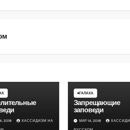
ом
ХА
ГАЛАХА
елительные
Запрещающие
веди
заповеди
4, 2018
ХАССИДИЗМ НА
МАР 14, 2018
ХАССИДИ
ОМ
РУССКОМ