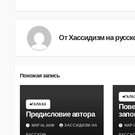
записям
От
Хассидизм на русск
Похожая запись
ГАЛА
ГАЛАХА
Пов
Предисловие автора
запо
МАР 14, 2018
ХАССИДИЗМ НА
МАР 1
РУССКОМ
РУССК