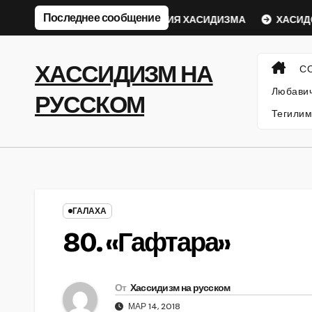
Перейти
Последнее сообщение
ческий Ребе
ФИЛОСОФИЯ ХАСИДИЗМА
ХАСИДСКИ
к
содержанию
ХАССИДИЗМ НА
С
Любавич
РУССКОМ
Тегилим
ГАЛАХА
80. «Гафтара»
От
Хассидизм на русском
МАР 14, 2018