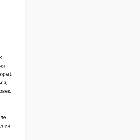
х
ния
оры).
ся,
овек.
сле
вения