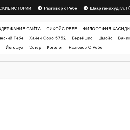
Е ИСТОРИИ
Разговор с Ребе
Шаар гайихуд гл. 1 (2)
ОДЕРЖАНИЕ САЙТА
СИХОЙС РЕБЕ
ФИЛОСОФИЯ ХАСИДИ
еский Ребе
Хайей Соро 5752
Берейшис
Шмойс
Вайи
Йегошуа
Эстер
Когелет
Разговор С Ребе