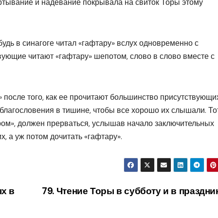
вертывание и надевание покрывала на свиток Торы этому
будь в синагоге читал «гафтару» вслух одновременно с
твующие читают «гафтару» шепотом, слово в слово вместе с
» после того, как ее прочитают большинство присутствующи
благословения в тишине, чтобы все хорошо их слышали. Тот
иром», должен прерваться, услышав начало заключительных
х, а уж потом дочитать «гафтару».
ых в
79. Чтение Торы в субботу и в праздн