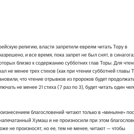
врейскую религию, власти запретили евреям читать Тору в
азрешено, и все время, пока запрет не был снят, в синагога
которых близко к содержанию субботних глав Торы. Для чте
л не менее трех стихов (как при чтении субботней главы Т
ановили, что чтение отрывков из пророков будет продолжать
ючать не менее 21 стиха (7 раз по 3), будет читать один чел
роизнесением благословений читают только в «миньяне» по
а напечатанный Хумаш и не произносили при этом благосло
тоже не произносят, но ее, тем не менее, читают — чтобы