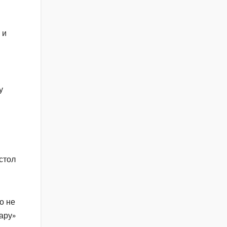
 и
у
стол
о не
ару»