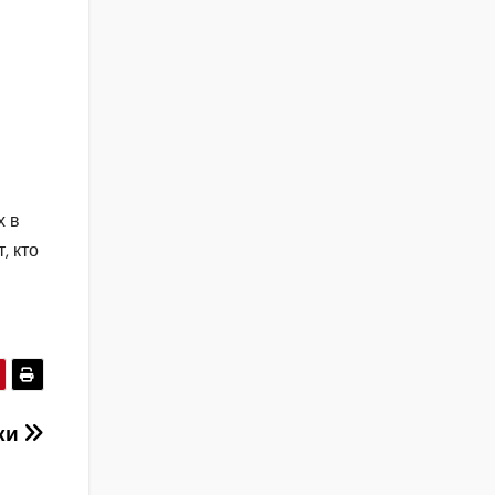
х в
, кто
ики