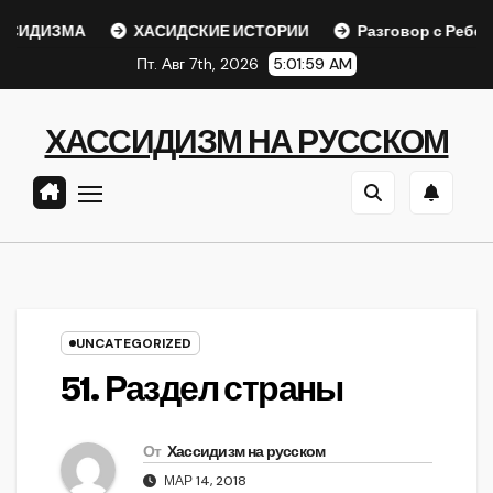
Перейти
СИДИЗМА
ХАСИДСКИЕ ИСТОРИИ
Разговор с Ребе
к
Пт. Авг 7th, 2026
5:02:00 AM
содержанию
ХАССИДИЗМ НА РУССКОМ
UNCATEGORIZED
51. Раздел страны
От
Хассидизм на русском
МАР 14, 2018