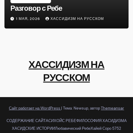
Разговор с Ребе
1 МАЯ, 2026
ХАССИДИЗМ НА РУССКОМ
ХАССИДИЗМ НА
РУССКОМ
Сайт работает на WordPress
|
Тема: Newsup, автор
Themeansar
СОДЕРЖАНИЕ САЙТА
СИХОЙС РЕБЕ
ФИЛОСОФИЯ ХАСИДИЗМА
ХАСИДСКИЕ ИСТОРИИ
Любавический Ребе
Хайей Соро 5752