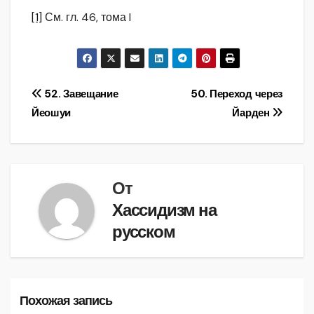
[1]
См. гл. 46, тома I
Навигация
52. Завещание
50. Переход через
Йеошуи
Йарден
по
записям
От
Хассидизм на
русском
Похожая запись