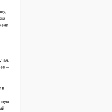
ову,
ока
имени
учая,
нее —
т в
енную
ный