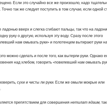
ещено. Если это случайно все же произошло, надо тщатель
 Точно так же следует поступить в том случае, если одной с
 ладонью вверх и слегка сгибают пальцы, так что на ладон
дну руку о другую, используя эту воду. Сразу после этого
елевший нам омывать руки» и полотенцем вытирают руки на
это можно сделать и после того, как вытерли руки. Однако е
ловения над хлебом, говорить «повелевший нам омывать ру
роверить, сухи и чисты ли руки. Если же омыли мокрые или
.
является препятствием для совершения
нетилат ядаим,
так