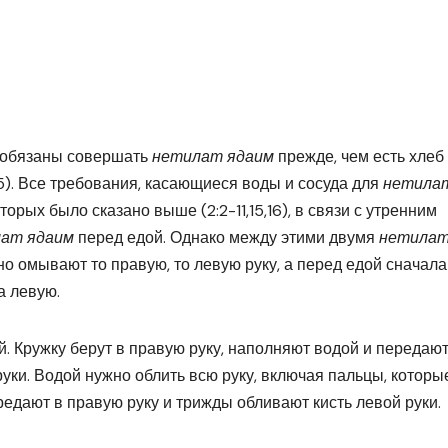
ы обязаны совершать
нетилат ядаим
прежде, чем есть хлеб
-15). Все требования, касающиеся воды и сосуда для
нетила
орых было сказано выше (2:2-11,15,16), в связи с утренним
лат ядаим
перед едой. Однако между этими двумя
нетила
о омывают то правую, то левую руку, а перед едой сначала
а левую.
. Кружку берут в правую руку, наполняют водой и передают
уки. Водой нужно облить всю руку, включая пальцы, которы
ередают в правую руку и трижды обливают кисть левой руки.