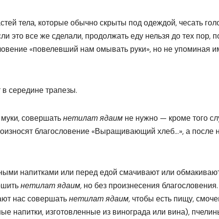
астей тела, которые обычно скрыты под одеждой, чесать гол
ли это все же сделали, продолжать еду нельзя до тех пор, п
словение «повелевший нам омывать руки», но не упоминая 
т в середине трапезы.
з муки, совершать
нетилат ядаим
не нужно — кроме того сл
 произносят благословение «Выращивающий хлеб…», а после 
енными напитками или перед едой смачивают или обмакиваю
ершить
нетилат ядаим,
но без произнесения благословения.
ают нас совершать
нетилат ядаим,
чтобы есть пищу, смоч
ные напитки, изготовленные из винограда или вина), пчели