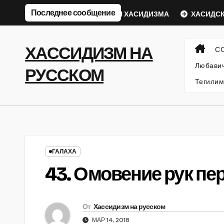
Перейти
Последнее сообщение
кий Ребе
ФИЛОСОФИЯ ХАСИДИЗМА
ХАСИДСКИЕ И
к
содержанию
ХАССИДИЗМ НА
С
Любавич
РУССКОМ
Тегилим
ГАЛАХА
43. Омовение рук пе
От
Хассидизм на русском
МАР 14, 2018