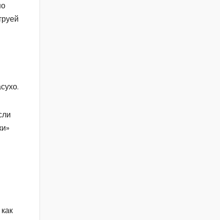
но
труей
и
сухо.
сли
ки»
 как