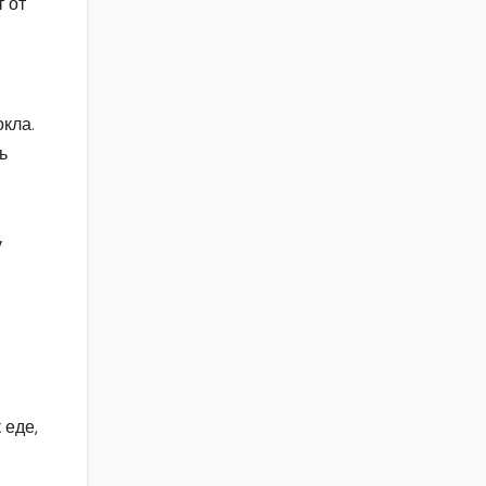
 от
окла.
ь
у
 еде,