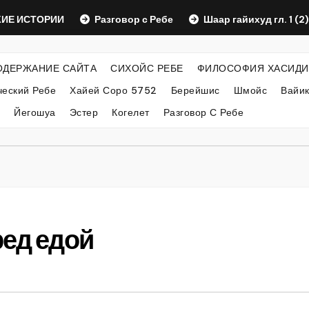
СТОРИИ
Разговор с Ребе
Шаар гайихуд гл. 1 (2)
ОДЕРЖАНИЕ САЙТА
СИХОЙС РЕБЕ
ФИЛОСОФИЯ ХАСИДИ
еский Ребе
Хайей Соро 5752
Берейшис
Шмойс
Вайи
Йегошуа
Эстер
Когелет
Разговор С Ребе
ред едой