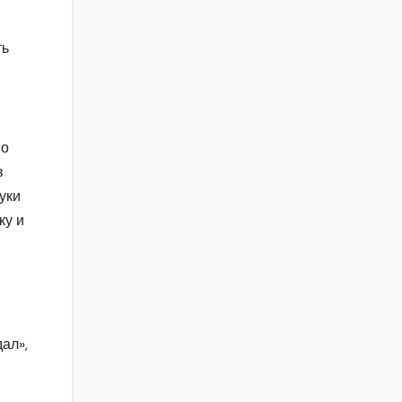
ть
но
в
уки
ку и
ал»,