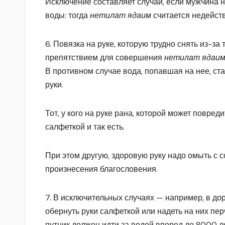
Исключение составляет случай, если мужчина н
воды: тогда
нетилат ядаим
считается недейств
6. Повязка на руке, которую трудно снять из-за
препятствием для совершения
нетилат ядаим
В противном случае вода, попавшая на нее, ста
руки.
Тот, у кого на руке рана, которой может повред
салфеткой и так есть.
При этом другую, здоровую руку надо омыть с
произнесения благословения.
7. В исключительных случаях — например, в дор
обернуть руки салфеткой или надеть на них пе
путник должен идти за водой вперед до 8000 локт