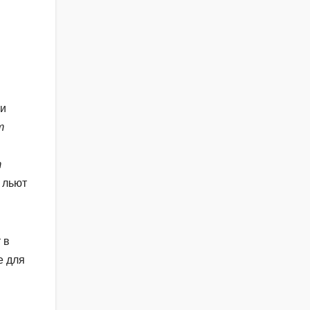
 и
т
т
 льют
 в
е для