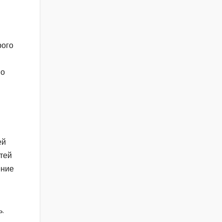
рого
во
ей
гтей
ение
.