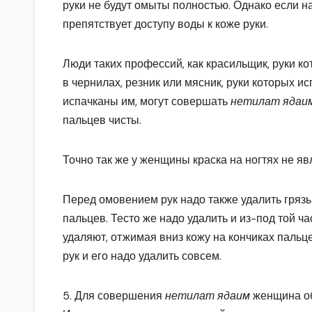
руки не будут омыты полностью. Однако если на 
препятствует доступу воды к коже руки.
Люди таких профессий, как красильщик, руки ко
в чернилах, резник или мясник, руки которых и
испачканы им, могут совершать
нетилат ядаи
пальцев чисты.
Точно так же у женщины краска на ногтях не 
Перед омовением рук надо также удалить грязь 
пальцев. Тесто же надо удалить и из-под той час
удаляют, отжимая вниз кожу на кончиках пальц
рук и его надо удалить совсем.
5. Для совершения
нетилат ядаим
женщина об