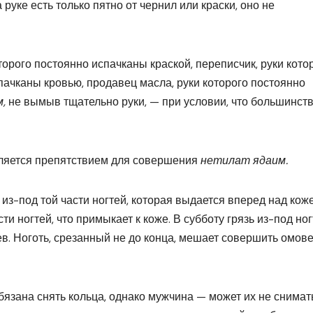
руке есть только пятно от чернил или краски, оно не
торого постоянно испачканы краской, переписчик, руки кото
спачканы кровью, продавец масла, руки которого постоянно
м,
не вымыв тщательно руки, — при условии, что большинст
является препятствием для совершения
нетилат ядаим.
из-под той части ногтей, которая выдается вперед над кож
ти ногтей, что примыкает к коже. В субботу грязь из-под но
ев. Ноготь, срезанный не до конца, мешает совершить омов
язана снять кольца, однако мужчина — может их не снимать