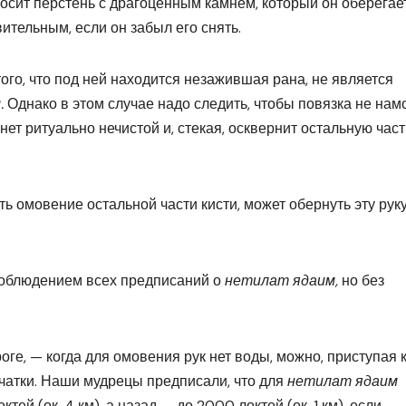
осит перстень с драгоценным камнем, который он оберегает
ительным, если он забыл его снять.
 того, что под ней находится незажившая рана, не является
.
Однако в этом случае надо следить, чтобы повязка не нам
нет ритуально нечистой и, стекая, осквернит остальную част
ить омовение остальной части кисти, может обернуть эту рук
 соблюдением всех предписаний о
нетилат ядаим,
но без
оге, — когда для омовения рук нет воды, можно, приступая к
рчатки. Наши мудрецы предписали, что для
нетилат ядаим
ей (ок. 4 км), а назад — до 2000 локтей (ок. 1 км), если