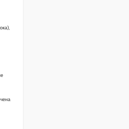
ока),
не
очена