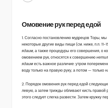
Омовение рук перед едой
1. Согласно постановлению мудрецов Торы, м
некоторые другие виды пищи (см. ниже, п.п. 11
ядаим,
а также процедуры его совершения, о кот
омовением рук, относятся к совершению
нети
ядаим
есть важное различие: утром попеременн
воду только на правую руку, а потом — только н
2. Порядок омовения рук перед едой следующий
левую, а затем трижды обливают кисть правой р
этого следует слегка развести. Затем кружку п