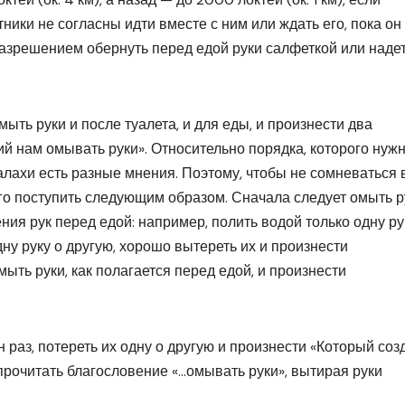
тники не согласны идти вместе с ним или ждать его, пока он
разрешением обернуть перед едой руки салфеткой или наде
ымыть руки и после туалета, и для еды, и произнести два
й нам омывать руки». Относительно порядка, которого нуж
алахи есть разные мнения. Поэтому, чтобы не сомневаться 
го поступить следующим образом. Сначала следует омыть р
я рук перед едой: например, полить водой только одну ру
дну руку о другую, хорошо вытереть их и произнести
ыть руки, как полагается перед едой, и произнести
 раз, потереть их одну о другую и произнести «Который созд
 прочитать благословение «…омывать руки», вытирая руки