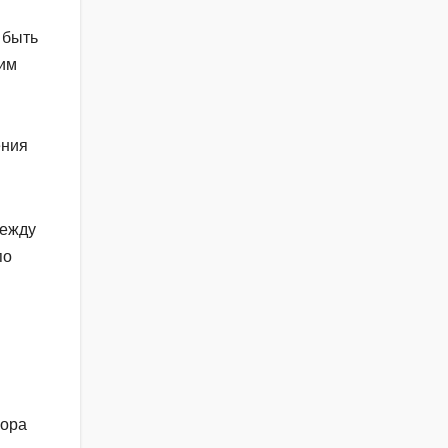
 быть
им
ения
между
по
вора