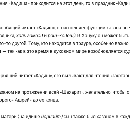
ния «Кадиша» приходится на этот день, то в праздник «Кади
скорбящий читает «Кадиш», он исполняет функции хазана все
аздники,
холь гамоэд
и
рош-ходеш).
В Хануку он может быть
то-то другой. Тому, кто находится в трауре, особенно важно
 — так как в это время в духовном мире возобновляется су
скорбящий читает «Кадиш», его вызывают для чтения «гафтары
 хазаном на протяжении всей «Шахарит», желательно, чтобы о
орого» Ашрей» до ее конца.
и матери (на идише
йорцайт)
сын также был хазаном в кажд