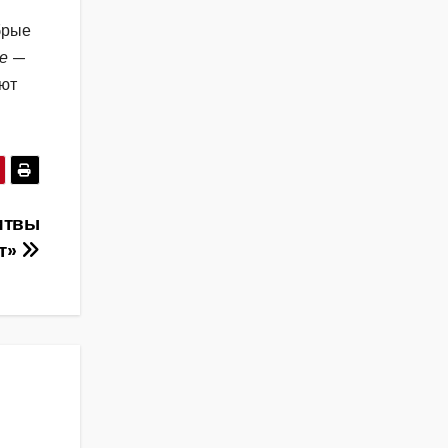
брые
ке
—
ают
итвы
т»