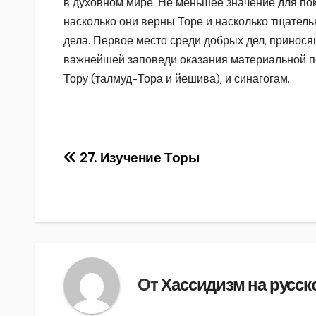
в духовном мире. Не меньшее значение для поко
насколько они верны Торе и насколько тщатель
дела. Первое место среди добрых дел, принос
важнейшей заповеди оказания материальной п
Тору (талмуд-Тора и йешива), и синагогам.
Навигация
27. Изучение Торы
по
записям
От
Хассидизм на русск