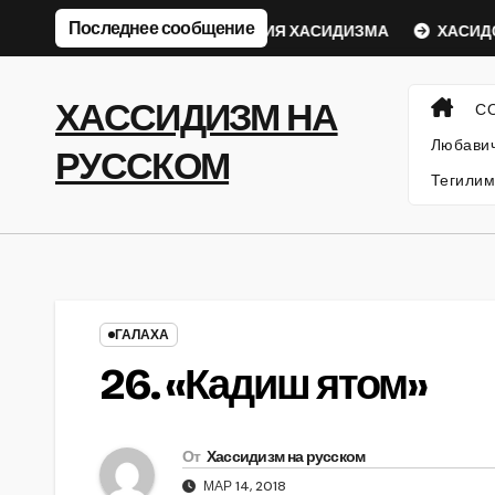
Перейти
Последнее сообщение
ческий Ребе
ФИЛОСОФИЯ ХАСИДИЗМА
ХАСИДСКИЕ
к
содержанию
ХАССИДИЗМ НА
С
Любавич
РУССКОМ
Тегилим
ГАЛАХА
26. «Кадиш ятом»
От
Хассидизм на русском
МАР 14, 2018