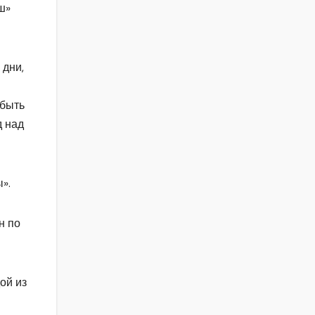
ш»
 дни,
 быть
д над
».
н по
ой из