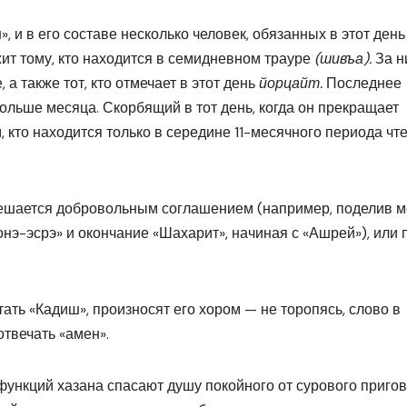
», и в его составе несколько человек, обязанных в этот день
т тому, кто находится в семидневном трауре
(шивъа).
За н
 а также тот, кто отмечает в этот день
йорцайт.
Последнее
больше месяца. Скорбящий в тот день, когда он прекращает
 кто находится только в середине 11-месячного периода чт
 решается добровольным соглашением (например, поделив 
нэ-эсрэ» и окончание «Шахарит», начиная с «Ашрей»), или 
итать «Кадиш», произносят его хором — не торопясь, слово в
твечать «амен».
функций хазана спасают душу покойного от сурового приго