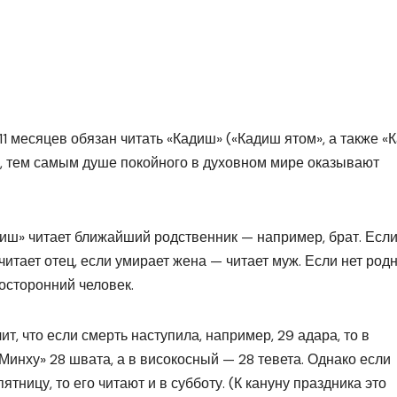
 11 месяцев обязан читать «Кадиш» («Кадиш ятом», а также «
ы, тем самым душе покойного в духовном мире оказывают
адиш» читает ближайший родственник — например, брат. Есл
итает отец, если умирает жена — читает муж. Если нет род
посторонний человек.
ит, что если смерть наступила, например, 29 адара, то в
Минху» 28 швата, а в високосный — 28 тевета. Однако если
тницу, то его читают и в субботу. (К кануну праздника это