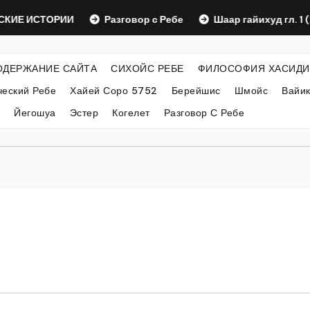
 ИСТОРИИ
Разговор с Ребе
Шаар гайихуд гл. 1 (2)
ОДЕРЖАНИЕ САЙТА
СИХОЙС РЕБЕ
ФИЛОСОФИЯ ХАСИДИ
еский Ребе
Хайей Соро 5752
Берейшис
Шмойс
Вайи
Йегошуа
Эстер
Когелет
Разговор С Ребе