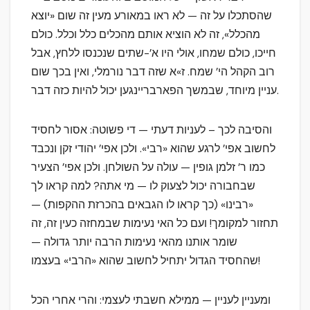
שהסתכלו על זה — לא ראו במאורע מעין זה שום «יוצא
מהכלל», זה לא הוציא אותם מהכלים כלל וכלל. כולם
חייכו, כולם שמחו, אולי היו א’-שתים שנכנסו ללחץ, אבל
רוב הקהל הי’ שמח. ז»א שזה דבר נורמלי, ואין בכך שום
עניין מיוחד, שבמשך הפארבריינגען יכול להיות כזה דבר.
והסיבה לכך – לעניות דעתי — די פשוטה: אסור לחסיד
לחשוב אפי’ לרגע שהוא «רבי». ולכן אפי’ יהודי זקן ונכבד
כמו ר’ זלמן גופין — עולה על השולחן. ולכן אפי’ הצעיר
שבחבורה יכול לצעוק לו — מי אתה? למה קראו לך
«רבינו» (כך קראו לו הגבאים בהכרזת ההקפות) —
תחזור למקומך! ועם כל האי נעימות שבמחזה כעין זה, זה
שומר אותנו מהאי נעימות הרבה יותר גדולה —
שהחסיד הגדול יתחיל לחשוב שהוא «הרבי» בעצמו!
ומעניין לעניין — ממילא חשבתי לעצמי: והרי אחרי הכל