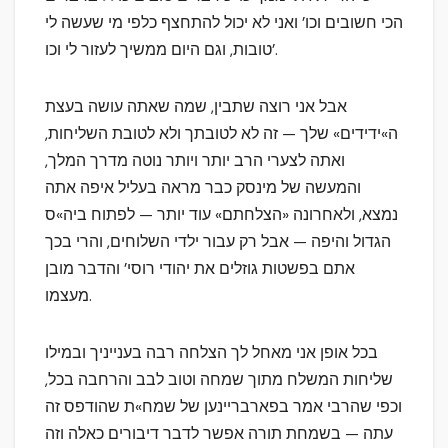
הכי חשובים וכו’ ואני לא יכול להתחצף כלפי מי שעשה לי
טובות, וגם היום ממשיך לעזור לי וכו’.
אבל אני רוצה שתבין, שמה שאתה עושה בעצת
ה»ידידים» שלך — זה לא לטובתך ולא לטובת השליחות,
ואתה לצערי הרב יותר ויותר נוטה מדרך המלך,
והמעשה של מינסק כבר מראה בעליל איפה אתה
נמצא, ולאחרונה «הצלחתם» עוד יותר — לפתוח ביה»ס
הגדול והיפה — אבל רק עבור ילדי השלוחים, והרי בכך
אתם בפשטות גוזלים את יהודי רוסי’ והדבר מובן
מעצמו.
בכל אופן אני מאחל לך הצלחה רבה בענייניך ובמילו
שליחות המשלח מתוך שמחה וטוב לבב והרחבה בכל,
וכפי שהרבי אמר בפארבריינען של שמח»ת שהודפס זה
עתה — בשמחת תורה אפשר לדבר דיבורים כאלה וזה