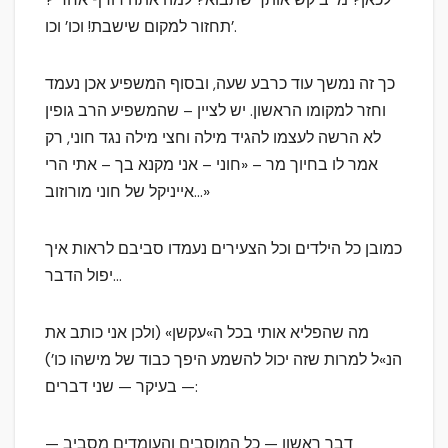
תחזור למקום שישבת! וכו’ וכו’.
כך זה נמשך עוד כרבע שעה, ובסוף המשפיע אכן נעמד
וחזר למקומו הראשון. יש לציין – שהמשפיע הרב גופין
לא הרשה לעצמו להגיד מילה וחצי מילה נגד חוני, רק
אמר לו בחיוך מר – «חוני – אני מקנא בך – אתי הרי
אייניקל של חוני מורוזוב…»
כמובן כל הילדים וכל הצעירים נעמדו סביבם לראות איך
יפול הדבר…
מה שהפליא אותי בכל ה»עקשן» (ולכן אני כותב את
הנ»ל למרות שזה יכול להשמע היפך כבוד של מישהו כו’)
— בעיקר — שני דברים:
דבר ראשון — כל המוסבים והעומדים מסביב —