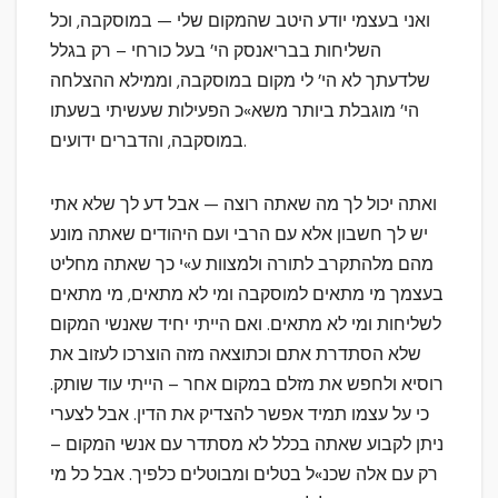
ואני בעצמי יודע היטב שהמקום שלי — במוסקבה, וכל
השליחות בבריאנסק הי’ בעל כורחי – רק בגלל
שלדעתך לא הי’ לי מקום במוסקבה, וממילא ההצלחה
הי’ מוגבלת ביותר משא»כ הפעילות שעשיתי בשעתו
במוסקבה, והדברים ידועים.
ואתה יכול לך מה שאתה רוצה — אבל דע לך שלא אתי
יש לך חשבון אלא עם הרבי ועם היהודים שאתה מונע
מהם מלהתקרב לתורה ולמצוות ע»י כך שאתה מחליט
בעצמך מי מתאים למוסקבה ומי לא מתאים, מי מתאים
לשליחות ומי לא מתאים. ואם הייתי יחיד שאנשי המקום
שלא הסתדרת אתם וכתוצאה מזה הוצרכו לעזוב את
רוסיא ולחפש את מזלם במקום אחר – הייתי עוד שותק.
כי על עצמו תמיד אפשר להצדיק את הדין. אבל לצערי
ניתן לקבוע שאתה בכלל לא מסתדר עם אנשי המקום –
רק עם אלה שכנ»ל בטלים ומבוטלים כלפיך. אבל כל מי