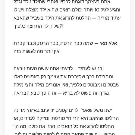
אתה בעצמך דוגמה לכך!? ואחרי שהילד נולד וגדל
והגיע לגיל 10 ויותר וכולם רואים שהוא ילד מוצלח ויש לו
עתיד מזריח — החלטת להרוג את הילד בשביל שהאבא
של הילד התחצף כלפיך?!
אלא מאי — שמה כבר הרסת, כבר הרגת, וכבר קברת
ואין יותר מה לעשות בזה.
ובנוגע לעתיד – לדעתי אתה עושה טעות נוראה
ומחרידה בכך שסיבבת את עצמך רק באנשים כאלו
שבטלים ומבוטלים כלפיך, ואין אומרים מילה וחצי מילה
נגדך. זה פשוט לא בריא — זה היפך טבע הבריאה.
ישנו משל שאפי’ ילדים קטנים יודעים: באיזהי מדינה
החליטו שהזאב היא הרי חי’ טורפת, ומזיקה לעדרים, אז
החליטו להרוג את כל הזאבים. הרגו את כולם. מה הי’
הסוף — השיות פתאם התחילו להיות חלשים וחולים,