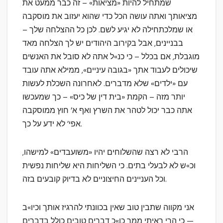
שמתחיל להיות «מציאות» – זה כבר ממעט את
מציאותך ואתה עושה הכל כדי שהוא יעזוב את מוסקבה
או שמלכתחילה לא יגיע לשם. לכן כל ההצלחה שלך –
בבניינים, אבל בקירוב היהודים יש לך הצלחה מאד
מוגבלת, אם בכלל – כי כנ»ל אתה לא סובל את האנשים
שיכולים לעבוד אתך «בגובה עיניים», ממילא אתה עובד
עם «ילדים» שלא מדברים. לאחרונה השכלת לעשות
יותר מזה – הקמת «בית דין של כיס» – כך שמעכשו
אתה כבר יכול לטהר את השרץ ואף א’ חוץ ממוסקבה
אפי’ לא ידע על כך.
הרבי לא רצה שהשלוחים יהיו «משועבדים» למישהו,
וכ»ש לא לבעלי בתים. כי השליחות היא שליחות נפשית
וכל העניינים החיצוניים לא בדיוק קובעים בזה.
אני מקווה שתבין טוב שאין בכוונתי להרגיז אותך וכיו»ב
— כי הרי ראיתי ממך כו»כ דברים טובים כולל בדברים