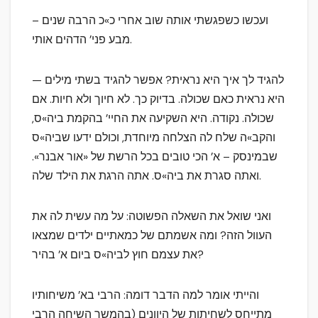
ועכשו כשפגשתי אותה שוב אחרי כ»כ הרבה שנים –
מבע פני’ הדהים אותי.
להגיד לך איך היא נראית? אפשר להגיד בשתי מילים —
היא נראית כאם שכולה. בדיוק כך. לא חיוך ולא חיות. אם
שכולה. נקודה. היא השקיעה את החיי’ בהקמת ביה»ס,
והקב»ה שלח לה הצלחה מיוחדת, וכולם ידעו שביה»ס
שבמינסק – א’ הכי טובים בכל הרשת של «אור אבנר».
ואתה סגרת את ביה»ס. אתה הרגת את הילד שלה.
ואני שואל את השאלה הפשוטה: על מה עשית לה את
העוול הזה? ומה אשמתם של כמאתיים ילדים שמצאו
את עצמם חוץ לביה»ס ביום א’ בהיר?
והייתי אומר למה הדבר דומה: הרבי בא’ משיחותיו
מתייחס לשחיתות של היוונים (בהמשך השיחה הרבי