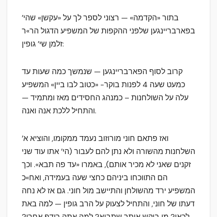
בתור «הקדמה» — רצוני לספר לך על «עקשן» שהי’
בפארבריינגען שלפני ההקפות של המשפיע הדגול הר»ר
זלמן שי’ גופין:
קרוב לסוף הפארבריינגען — שנמשך כמה שעות עד
כמעט שעה 4 לפנות בוקר- «כטוב לבו ביין» המשפיע
עלה על השולחנות – כמנהג החסידים מאז ומתמיד —
והתחיל ללכת אנה ואנה.
ואז פתאם חוני מורוזוב נעמד ממקומו, והוציא א’
השלחנות מהשורה ולא נתן להם לעבור (הי’ אתו עוד שני
זקנים שאני לא מכיר אותם), באמרו «עד פה תבא». וכך
הם התווכחו ביניהם כחצי שעה בעמידה, ואח»כ
המשפיע ירד מהשולחן והתיישב מול חוני. גם אז לא נחה
דעתו של חוני, והתחיל לצעוק על הרב גופין — למה באת
לכאן? מי ביקש אותך שתבוא? למה אתה רודף אחרי?