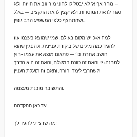
— מחר אף א’ לא יבטל לו לחוני מורוזוב את הויזה, ולא
יסגור לו את המוסדות, ולא יקצץ לו את התקציב — בגלל
שהתחצף כלפי המשפיע הרב גופין!…
ולמה א»כ יש מקום בעולם, שמי שמוצא בעצמו עוז
להגיד כמה מילים של ביקורת עניינית, ולהפגין שהוא
חושב אחרת וכו’ — פתאום מוצא את עצמו «חוץ
למחנה»?! והאם זה כוונת המשלח, והאם זה הוא הדרך
שהרבי לימד והורה, והאם זה תועלת העניין?!
והתשובה מובנת מעצמה.
עד כאן ההקדמה.
מה שרציתי להגיד לך: