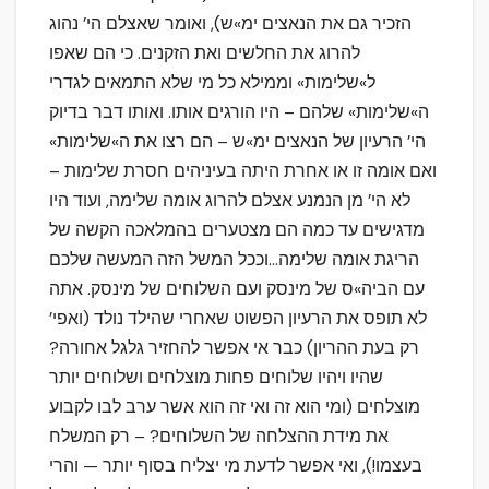
הזכיר גם את הנאצים ימ»ש), ואומר שאצלם הי’ נהוג
להרוג את החלשים ואת הזקנים. כי הם שאפו
ל»שלימות» וממילא כל מי שלא התמאים לגדרי
ה»שלימות» שלהם – היו הורגים אותו. ואותו דבר בדיוק
הי’ הרעיון של הנאצים ימ»ש – הם רצו את ה»שלימות»
ואם אומה זו או אחרת היתה בעיניהים חסרת שלימות –
לא הי’ מן הנמנע אצלם להרוג אומה שלימה, ועוד היו
מדגישים עד כמה הם מצטערים בהמלאכה הקשה של
הריגת אומה שלימה…וככל המשל הזה המעשה שלכם
עם הביה»ס של מינסק ועם השלוחים של מינסק. אתה
לא תופס את הרעיון הפשוט שאחרי שהילד נולד (ואפי’
רק בעת ההריון) כבר אי אפשר להחזיר גלגל אחורה?
שהיו ויהיו שלוחים פחות מוצלחים ושלוחים יותר
מוצלחים (ומי הוא זה ואי זה הוא אשר ערב לבו לקבוע
את מידת ההצלחה של השלוחים? – רק המשלח
בעצמו!), ואי אפשר לדעת מי יצליח בסוף יותר — והרי