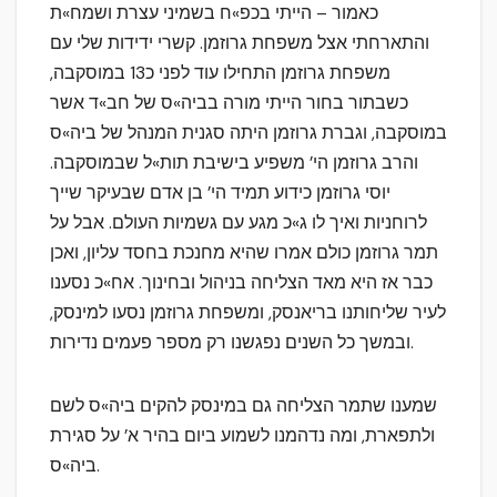
כאמור – הייתי בכפ»ח בשמיני עצרת ושמח»ת
והתארחתי אצל משפחת גרוזמן. קשרי ידידות שלי עם
משפחת גרוזמן התחילו עוד לפני כ13 במוסקבה,
כשבתור בחור הייתי מורה בביה»ס של חב»ד אשר
במוסקבה, וגברת גרוזמן היתה סגנית המנהל של ביה»ס
והרב גרוזמן הי’ משפיע בישיבת תות»ל שבמוסקבה.
יוסי גרוזמן כידוע תמיד הי’ בן אדם שבעיקר שייך
לרוחניות ואיך לו ג»כ מגע עם גשמיות העולם. אבל על
תמר גרוזמן כולם אמרו שהיא מחנכת בחסד עליון, ואכן
כבר אז היא מאד הצליחה בניהול ובחינוך. אח»כ נסענו
לעיר שליחותנו בריאנסק, ומשפחת גרוזמן נסעו למינסק,
ובמשך כל השנים נפגשנו רק מספר פעמים נדירות.
שמענו שתמר הצליחה גם במינסק להקים ביה»ס לשם
ולתפארת, ומה נדהמנו לשמוע ביום בהיר א’ על סגירת
ביה»ס.