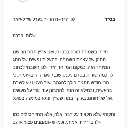
בס"ד
לכ’ הרה»ח הר»ר בערל שי’ לאזאר
שלום וברכה
הייתי בשמחת תורה בכפ»ח, ואני עדיין תחת הרושם
החזק של עצמת השמחה והתעלות נפשית של החג
המיוחד הזה, במקום המיוחד הזה, ולכן חשבתי לכתוב
לך כמה שורות בטרם ניכנס שוב לשגרה היום-יומית, כי
הרי חודש החגים הולך להגמר, ועוד מעט נגיע לשבת
בראשית, ובמילא זה הזמן להתבונן עוד ועוד על מעשינו
ועל שליחותנו, בעיקר במה ששייך ונוגע במעשה בפועל.
ותקותי שלא תקפיד על דברי אלה, אלא תתייחס לזה כמו
לדברי ידיד אמיתי, וכמ»ש «ונאמנים פצעי אוהב».