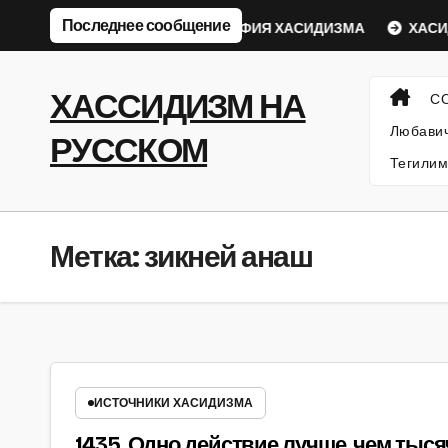
Перейти
Последнее сообщение
бавический Ребе
ФИЛОСОФИЯ ХАСИДИЗМА
ХАСИД
к
содержанию
ХАССИДИЗМ НА
С
Любавич
РУССКОМ
Тегилим
Метка:
зикней анаш
ИСТОЧНИКИ ХАСИДИЗМА
1435. Одно действие лучше, чем тыся