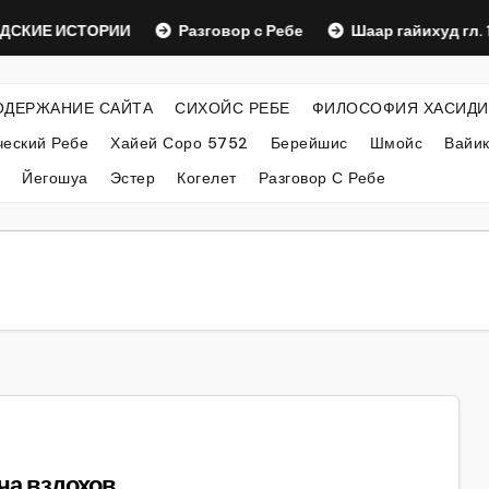
СКИЕ ИСТОРИИ
Разговор с Ребе
Шаар гайихуд гл. 1 
ОДЕРЖАНИЕ САЙТА
СИХОЙС РЕБЕ
ФИЛОСОФИЯ ХАСИДИ
еский Ребе
Хайей Соро 5752
Берейшис
Шмойс
Вайи
Йегошуа
Эстер
Когелет
Разговор С Ребе
ча вздохов