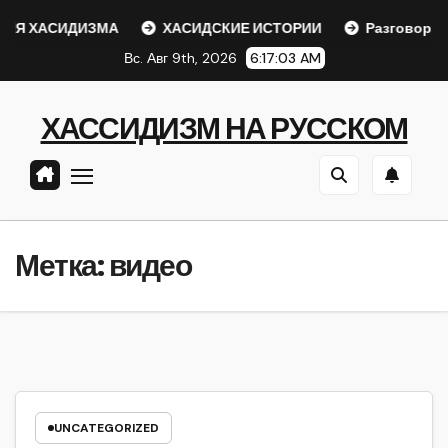
Перейти
Я ХАСИДИЗМА
ХАСИДСКИЕ ИСТОРИИ
Разговор с Р
к
Вс. Авг 9th, 2026
6:17:03 AM
содержанию
ХАССИДИЗМ НА РУССКОМ
Метка:
видео
UNCATEGORIZED