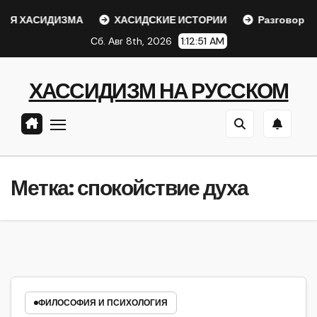
Перейти
Я ХАСИДИЗМА
ХАСИДСКИЕ ИСТОРИИ
Разговор с Р
к
Сб. Авг 8th, 2026
1:12:51 AM
содержанию
ХАССИДИЗМ НА РУССКОМ
Метка:
спокойствие духа
ФИЛОСОФИЯ И ПСИХОЛОГИЯ