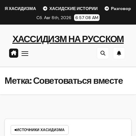
Перейти
Я ХАСИДИЗМА
ХАСИДСКИЕ ИСТОРИИ
Разговор с Р
к
Сб. Авг 8th, 2026
6:57:08 AM
содержанию
ХАССИДИЗМ НА РУССКОМ
Метка:
Советоваться вместе
ИСТОЧНИКИ ХАСИДИЗМА