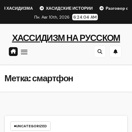
Перейти
Я ХАСИДИЗМА
ХАСИДСКИЕ ИСТОРИИ
Разговор с Р
к
Пн. Авг 10th, 2026
6:24:04 AM
содержанию
ХАССИДИЗМ НА РУССКОМ
Метка:
смартфон
UNCATEGORIZED