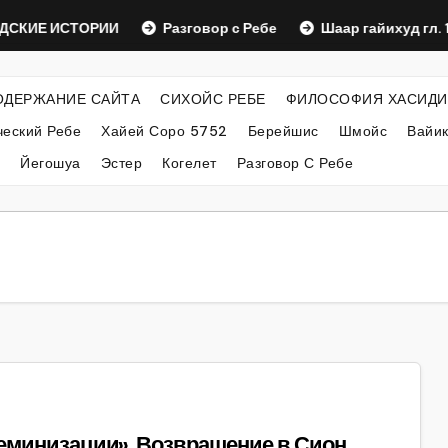
СКИЕ ИСТОРИИ
Разговор с Ребе
Шаар гайихуд гл. 1 (
ОДЕРЖАНИЕ САЙТА
СИХОЙС РЕБЕ
ФИЛОСОФИЯ ХАСИДИ
еский Ребе
Хайей Соро 5752
Берейшис
Шмойс
Вайи
Йегошуа
Эстер
Когелет
Разговор С Ребе
феминизации». Возвращение в Сион