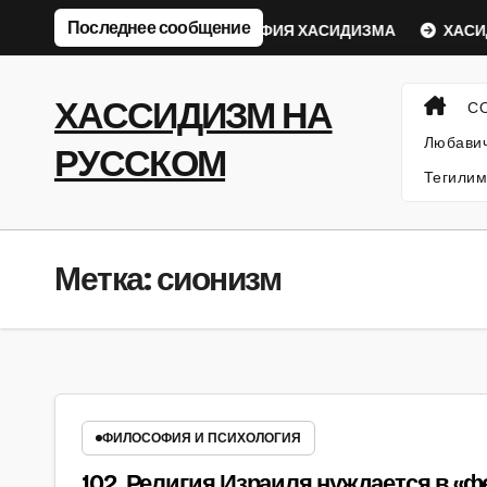
Перейти
Последнее сообщение
бавический Ребе
ФИЛОСОФИЯ ХАСИДИЗМА
ХАСИД
к
содержанию
ХАССИДИЗМ НА
С
Любавич
РУССКОМ
Тегилим
Метка:
сионизм
ФИЛОСОФИЯ И ПСИХОЛОГИЯ
102. Религия Израиля нуждается в «