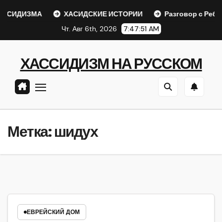
Перейти
СИДИЗМА
ХАСИДСКИЕ ИСТОРИИ
Разговор с Ребе
к
Чт. Авг 6th, 2026
7:47:51 AM
содержанию
ХАССИДИЗМ НА РУССКОМ
Метка:
шидух
ЕВРЕЙСКИЙ ДОМ