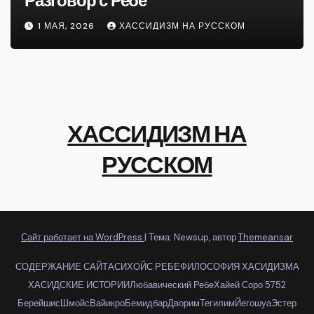
Разговор с Ребе
1 МАЯ, 2026
ХАССИДИЗМ НА РУССКОМ
ХАССИДИЗМ НА
РУССКОМ
Сайт работает на WordPress
|
Тема: Newsup, автор
Themeansar
СОДЕРЖАНИЕ САЙТА
СИХОЙС РЕБЕ
ФИЛОСОФИЯ ХАСИДИЗМА
ХАСИДСКИЕ ИСТОРИИ
Любавический Ребе
Хайей Соро 5752
Берейшис
Шмойс
Вайикро
Бемидбар
Дворим
Тегилим
Йегошуа
Эстер