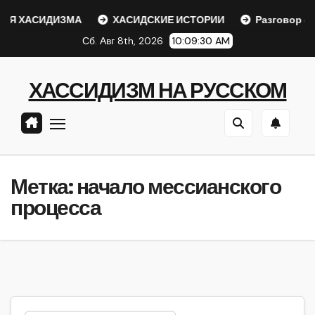
Перейти
Я ХАСИДИЗМА
ХАСИДСКИЕ ИСТОРИИ
Разговор с Р
к
Сб. Авг 8th, 2026
10:09:30 AM
содержанию
ХАССИДИЗМ НА РУССКОМ
Метка:
начало мессианского
процесса